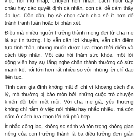
việc hỏi thu nhập, chuyện hôn nhân, cách nuôi dạy
cháu hay các quyết định cá nhân, con cái dễ cảm thấy
áp lực. Dần dần, họ sẽ chọn cách chia sẻ ít hơn để
tránh tranh luận hoặc bị phán xét.
Điều mà nhiều người trưởng thành mong đợi từ cha mẹ
là sự tin tưởng. Họ vẫn cần lời khuyên, vẫn cần điểm
tựa tinh thần, nhưng muốn được lựa chọn thời điểm và
cách tiếp nhận. Một câu hỏi thăm sức khỏe, một lời
động viên hay sự lắng nghe chân thành thường có sức
mạnh kết nối lớn hơn rất nhiều so với những lời chỉ đạo
liên tục.
Tình cảm gia đình không mất đi chỉ vì khoảng cách địa
lý, mà thường bị bào mòn bởi những cuộc trò chuyện
khiến đôi bên mệt mỏi. Với cha mẹ già, yêu thương
không chỉ nằm ở việc nói nhiều hay nhắc nhiều, mà còn
nằm ở cách lựa chọn lời nói phù hợp.
Ít nhắc công lao, không so sánh và tôn trọng không gian
riêng của con trưởng thành là ba điều tưởng đơn giản