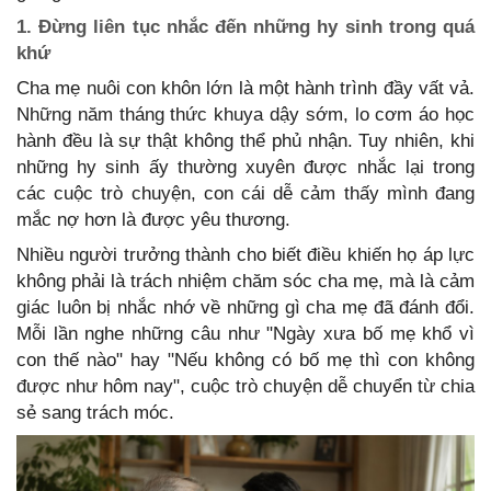
1. Đừng liên tục nhắc đến những hy sinh trong quá
khứ
Cha mẹ nuôi con khôn lớn là một hành trình đầy vất vả.
Những năm tháng thức khuya dậy sớm, lo cơm áo học
hành đều là sự thật không thể phủ nhận. Tuy nhiên, khi
những hy sinh ấy thường xuyên được nhắc lại trong
các cuộc trò chuyện, con cái dễ cảm thấy mình đang
mắc nợ hơn là được yêu thương.
Nhiều người trưởng thành cho biết điều khiến họ áp lực
không phải là trách nhiệm chăm sóc cha mẹ, mà là cảm
giác luôn bị nhắc nhớ về những gì cha mẹ đã đánh đổi.
Mỗi lần nghe những câu như "Ngày xưa bố mẹ khổ vì
con thế nào" hay "Nếu không có bố mẹ thì con không
được như hôm nay", cuộc trò chuyện dễ chuyển từ chia
sẻ sang trách móc.