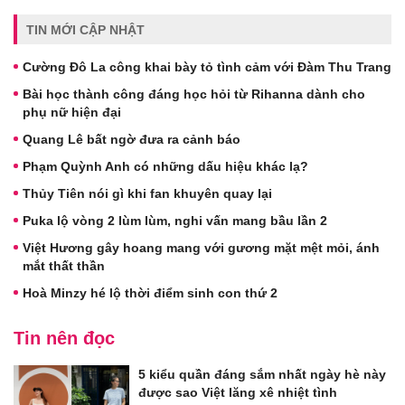
TIN MỚI CẬP NHẬT
Cường Đô La công khai bày tỏ tình cảm với Đàm Thu Trang
Bài học thành công đáng học hỏi từ Rihanna dành cho
phụ nữ hiện đại
Quang Lê bất ngờ đưa ra cảnh báo
Phạm Quỳnh Anh có những dấu hiệu khác lạ?
Thủy Tiên nói gì khi fan khuyên quay lại
Puka lộ vòng 2 lùm lùm, nghi vấn mang bầu lần 2
Việt Hương gây hoang mang với gương mặt mệt mỏi, ánh
mắt thất thần
Hoà Minzy hé lộ thời điểm sinh con thứ 2
Tin nên đọc
5 kiểu quần đáng sắm nhất ngày hè này
được sao Việt lăng xê nhiệt tình