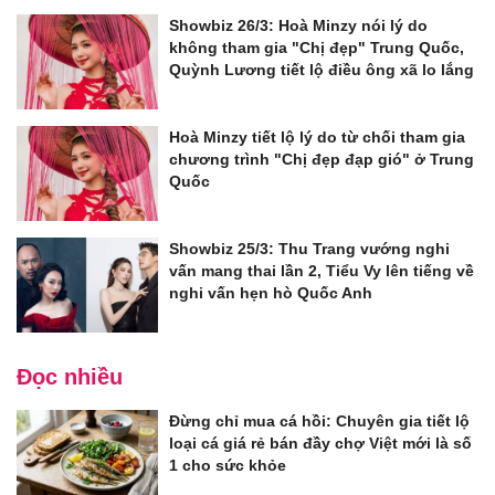
Showbiz 26/3: Hoà Minzy nói lý do
không tham gia "Chị đẹp" Trung Quốc,
Quỳnh Lương tiết lộ điều ông xã lo lắng
Hoà Minzy tiết lộ lý do từ chối tham gia
chương trình "Chị đẹp đạp gió" ở Trung
Quốc
Showbiz 25/3: Thu Trang vướng nghi
vấn mang thai lần 2, Tiểu Vy lên tiếng về
nghi vấn hẹn hò Quốc Anh
Đọc nhiều
Đừng chỉ mua cá hồi: Chuyên gia tiết lộ
loại cá giá rẻ bán đầy chợ Việt mới là số
1 cho sức khỏe