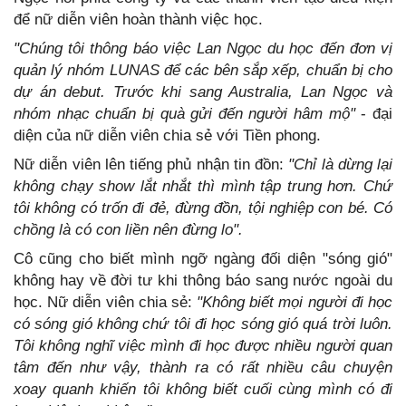
để nữ diễn viên hoàn thành việc học.
"Chúng tôi thông báo việc Lan Ngọc du học đến đơn vị
quản lý nhóm LUNAS để các bên sắp xếp, chuẩn bị cho
dự án debut. Trước khi sang Australia, Lan Ngọc và
nhóm nhạc chuẩn bị quà gửi đến người hâm mộ"
- đại
diện của nữ diễn viên chia sẻ với Tiền phong.
Nữ diễn viên lên tiếng phủ nhận tin đồn:
"Chỉ là dừng lại
không chạy show lắt nhắt thì mình tập trung hơn. Chứ
tôi không có trốn đi đẻ, đừng đồn, tội nghiệp con bé. Có
chồng là có con liền nên đừng lo".
Cô cũng cho biết mình ngỡ ngàng đối diện "sóng gió"
không hay về đời tư khi thông báo sang nước ngoài du
học. Nữ diễn viên chia sẻ:
"Không biết mọi người đi học
có sóng gió không chứ tôi đi học sóng gió quá trời luôn.
Tôi không nghĩ việc mình đi học được nhiều người quan
tâm đến như vậy, thành ra có rất nhiều câu chuyện
xoay quanh khiến tôi không biết cuối cùng mình có đi