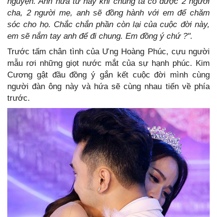
nguyện. Anh hứa từ nay khi chúng ta có được 2 người
cha, 2 người mẹ, anh sẽ đồng hành với em để chăm
sóc cho họ. Chắc chắn phần còn lại của cuộc đời này,
em sẽ nắm tay anh để đi chung. Em đồng ý chứ ?".
Trước tấm chân tình của Ưng Hoàng Phúc, cựu người
mẫu rơi những giọt nước mắt của sự hạnh phúc. Kim
Cương gật đầu đồng ý gắn kết cuộc đời mình cùng
người đàn ông này và hứa sẽ cùng nhau tiến về phía
trước.