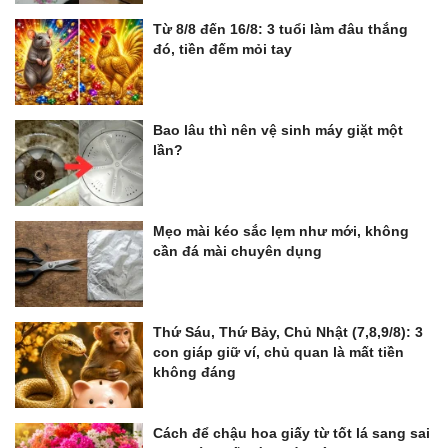
Từ 8/8 đến 16/8: 3 tuổi làm đâu thắng
đó, tiền đếm mỏi tay
Bao lâu thì nên vệ sinh máy giặt một
lần?
Mẹo mài kéo sắc lẹm như mới, không
cần đá mài chuyên dụng
Thứ Sáu, Thứ Bảy, Chủ Nhật (7,8,9/8): 3
con giáp giữ ví, chủ quan là mất tiền
không đáng
Cách để chậu hoa giấy từ tốt lá sang sai