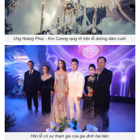
Ưng Hoàng Phúc - Km Cương rạng rỡ trên lễ đường đám cưới.
Hôn lễ có sự tham gia của gia đình hai bên.