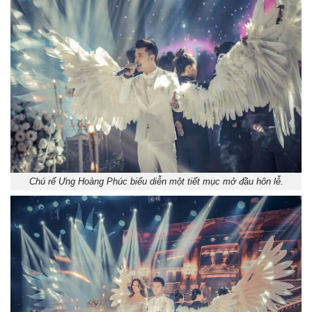
Chú rể Ưng Hoàng Phúc biểu diễn một tiết mục mở đầu hôn lễ.