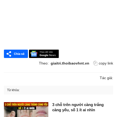
Theo:
giaitri.thoibaovhnt.vn
copy link
Tác giả:
Từ khóa:
3 chỗ trên người càng trắng
càng yếu, số 1 ít ai nhìn