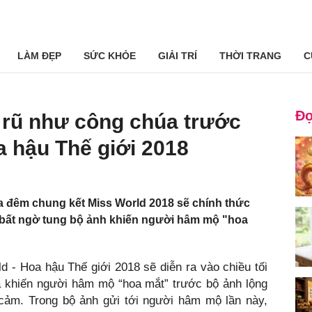
LÀM ĐẸP
SỨC KHỎE
GIẢI TRÍ
THỜI TRANG
C
Đọ
 rũ như công chúa trước
 hậu Thế giới 2018
ữa đêm chung kết Miss World 2018 sẽ chính thức
Vy bất ngờ tung bộ ảnh khiến người hâm mộ "hoa
- Hoa hậu Thế giới 2018 sẽ diễn ra vào chiều tối
hiến người hâm mộ “hoa mắt” trước bộ ảnh lộng
i cảm. Trong bộ ảnh gửi tới người hâm mộ lần này,