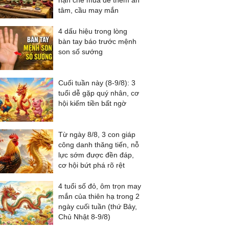
hạn chế mua để thêm an
tâm, cầu may mắn
4 dấu hiệu trong lòng
bàn tay báo trước mệnh
son số sướng
Cuối tuần này (8-9/8): 3
tuổi dễ gặp quý nhân, cơ
hội kiếm tiền bất ngờ
Từ ngày 8/8, 3 con giáp
công danh thăng tiến, nỗ
lực sớm được đền đáp,
cơ hội bứt phá rõ rệt
4 tuổi số đỏ, ôm trọn may
mắn của thiên hạ trong 2
ngày cuối tuần (thứ Bảy,
Chủ Nhật 8-9/8)