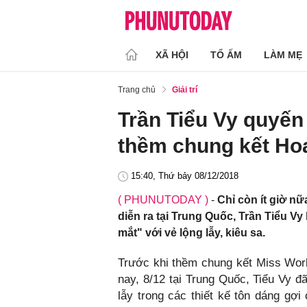
XÃ HỘI
TỔ ẤM
LÀM MẸ
Trang chủ
Giải trí
Trần Tiểu Vy quyến
thềm chung kết Hoa
15:40, Thứ bảy 08/12/2018
( PHUNUTODAY )
-
Chỉ còn ít giờ n
diễn ra tại Trung Quốc, Trần Tiểu 
mắt" với vẻ lộng lẫy, kiêu sa.
Trước khi thềm chung kết Miss World 
nay, 8/12 tại Trung Quốc, Tiểu Vy đã k
lẫy trong các thiết kế tôn dáng gợ