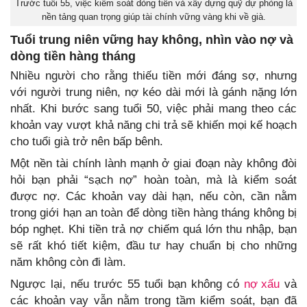
Trước tuổi 55, việc kiểm soát dòng tiền và xây dựng quỹ dự phòng là
nền tảng quan trọng giúp tài chính vững vàng khi về già.
Tuổi trung niên vững hay không, nhìn vào nợ và
dòng tiền hàng tháng
Nhiều người cho rằng thiếu tiền mới đáng sợ, nhưng
với người trung niên, nợ kéo dài mới là gánh nặng lớn
nhất. Khi bước sang tuổi 50, việc phải mang theo các
khoản vay vượt khả năng chi trả sẽ khiến mọi kế hoạch
cho tuổi già trở nên bấp bênh.
Một nền tài chính lành mạnh ở giai đoạn này không đòi
hỏi bạn phải “sạch nợ” hoàn toàn, mà là kiểm soát
được nợ. Các khoản vay dài hạn, nếu còn, cần nằm
trong giới hạn an toàn để dòng tiền hàng tháng không bị
bóp nghẹt. Khi tiền trả nợ chiếm quá lớn thu nhập, bạn
sẽ rất khó tiết kiệm, đầu tư hay chuẩn bị cho những
năm không còn đi làm.
Ngược lại, nếu trước 55 tuổi bạn không có
nợ xấu
và
các khoản vay vẫn nằm trong tầm kiểm soát, bạn đã