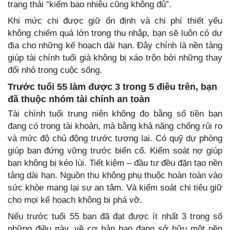
trạng thái “kiếm bao nhiêu cũng không đủ”.
Khi mức chi được giữ ổn định và chi phí thiết yếu
không chiếm quá lớn trong thu nhập, bạn sẽ luôn có dư
địa cho những kế hoạch dài hạn. Đây chính là nền tảng
giúp tài chính tuổi già không bị xáo trộn bởi những thay
đổi nhỏ trong cuộc sống.
Trước tuổi 55 làm được 3 trong 5 điều trên, bạn
đã thuộc nhóm tài chính an toàn
Tài chính tuổi trung niên không đo bằng số tiền bạn
đang có trong tài khoản, mà bằng khả năng chống rủi ro
và mức độ chủ động trước tương lai. Có quỹ dự phòng
giúp bạn đứng vững trước biến cố. Kiểm soát nợ giúp
bạn không bị kéo lùi. Tiết kiệm – đầu tư đều đặn tạo nền
tảng dài hạn. Nguồn thu không phụ thuộc hoàn toàn vào
sức khỏe mang lại sự an tâm. Và kiểm soát chi tiêu giữ
cho mọi kế hoạch không bị phá vỡ.
Nếu trước tuổi 55 bạn đã đạt được ít nhất 3 trong số
những điều này, về cơ bản bạn đang sở hữu một nền