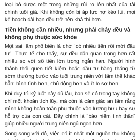
loại bỏ được một trong những rủi ro lớn nhất của tài
chính tuổi già. Khi không còn bị áp lực nợ kéo lùi, mọi
kế hoạch dài hạn đều trở nên khả thi hơn.
Tiền không cần nhiều, nhưng phải chảy đều và
không phụ thuộc sức khỏe
Một sai lầm phổ biến là chờ “có nhiều tiền rồi mới đầu
tư”. Thực tế cho thấy, sự đều đặn quan trọng hơn rất
nhiều so với số tiền lớn trong ngắn hạn. Người hình
thành thói quen tiết kiệm hoặc đầu tư hàng tháng từ
sớm thường bước vào tuổi trung niên với tâm thế khác
hẳn: bình tĩnh hơn, chủ động hơn và ít lo sợ hơn.
Khi duy trì kỷ luật này đủ lâu, bạn sẽ có trong tay không
chỉ một khoản tích lũy, mà còn là cảm giác an tâm rằng
mình không hoàn toàn phụ thuộc vào lương hưu hay sự
hỗ trợ của con cái. Đây chính là “bảo hiểm tinh thần”
giúp nhiều người trung niên ngủ ngon hơn.
Song song với đó, việc có ít nhất một nguồn thu không