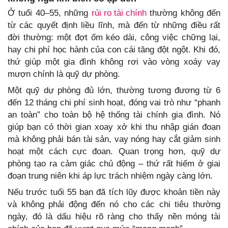
Ở tuổi 40–55, những
rủi ro tài chính
thường không đến
từ các quyết định liều lĩnh, mà đến từ những điều rất
đời thường: một đợt ốm kéo dài, công việc chững lại,
hay chi phí học hành của con cái tăng đột ngột. Khi đó,
thứ giúp một gia đình không rơi vào vòng xoáy vay
mượn chính là quỹ dự phòng.
Một quỹ dự phòng đủ lớn, thường tương đương từ 6
đến 12 tháng chi phí sinh hoạt, đóng vai trò như “phanh
an toàn” cho toàn bộ hệ thống tài chính gia đình. Nó
giúp bạn có thời gian xoay xở khi thu nhập gián đoạn
mà không phải bán tài sản, vay nóng hay cắt giảm sinh
hoạt một cách cực đoan. Quan trọng hơn, quỹ dự
phòng tạo ra cảm giác chủ động – thứ rất hiếm ở giai
đoạn trung niên khi áp lực trách nhiệm ngày càng lớn.
Nếu trước tuổi 55 bạn đã tích lũy được khoản tiền này
và không phải động đến nó cho các chi tiêu thường
ngày, đó là dấu hiệu rõ ràng cho thấy nền móng tài