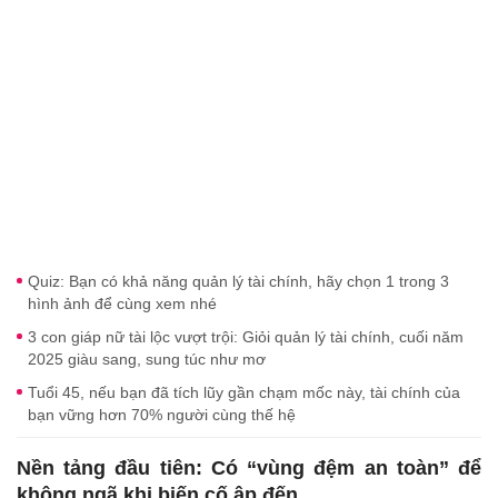
Quiz: Bạn có khả năng quản lý tài chính, hãy chọn 1 trong 3
hình ảnh để cùng xem nhé
3 con giáp nữ tài lộc vượt trội: Giỏi quản lý tài chính, cuối năm
2025 giàu sang, sung túc như mơ
Tuổi 45, nếu bạn đã tích lũy gần chạm mốc này, tài chính của
bạn vững hơn 70% người cùng thế hệ
Nền tảng đầu tiên: Có “vùng đệm an toàn” để
không ngã khi biến cố ập đến