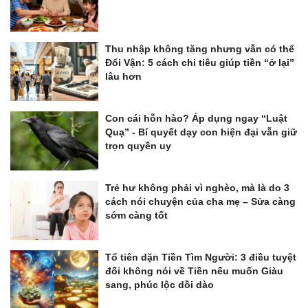
Thu nhập không tăng nhưng vẫn có thể
Đổi Vận: 5 cách chi tiêu giúp tiền “ở lại”
lâu hơn
Con cái hỗn hào? Áp dụng ngay “Luật
Quạ” - Bí quyết dạy con hiện đại vẫn giữ
trọn quyền uy
Trẻ hư không phải vì nghèo, mà là do 3
cách nói chuyện của cha mẹ – Sửa càng
sớm càng tốt
Tổ tiên dặn Tiền Tìm Người: 3 điều tuyệt
đối không nói về Tiền nếu muốn Giàu
sang, phúc lộc dồi dào