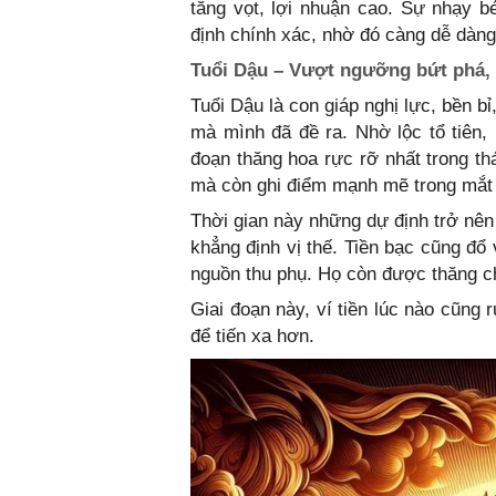
tăng vọt, lợi nhuận cao. Sự nhạy bé
định chính xác, nhờ đó càng dễ dàng
Tuổi Dậu – Vượt ngưỡng bứt phá, 
Tuổi Dậu là con giáp nghị lực, bền 
mà mình đã đề ra. Nhờ lộc tổ tiên,
đoạn thăng hoa rực rỡ nhất trong th
mà còn ghi điểm mạnh mẽ trong mắt 
Thời gian này những dự định trở nên
khẳng định vị thế. Tiền bạc cũng đổ
nguồn thu phụ. Họ còn được thăng ch
Giai đoạn này, ví tiền lúc nào cũng r
để tiến xa hơn.