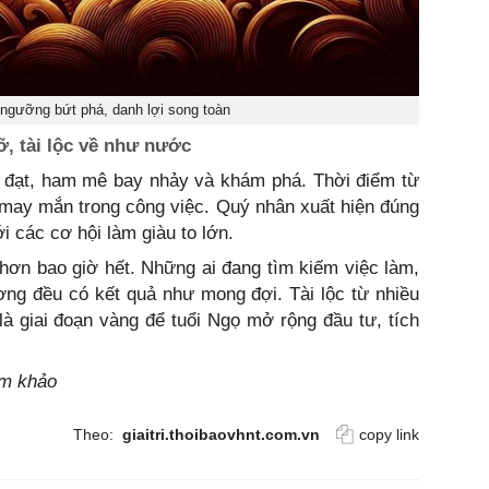
ngưỡng bứt phá, danh lợi song toàn
, tài lộc về như nước
ng đạt, ham mê bay nhảy và khám phá. Thời điểm từ
ặp may mắn trong công việc. Quý nhân xuất hiện đúng
i các cơ hội làm giàu to lớn.
 hơn bao giờ hết. Những ai đang tìm kiếm việc làm,
ơng đều có kết quả như mong đợi. Tài lộc từ nhiều
 giai đoạn vàng để tuổi Ngọ mở rộng đầu tư, tích
am khảo
Theo:
giaitri.thoibaovhnt.com.vn
copy link