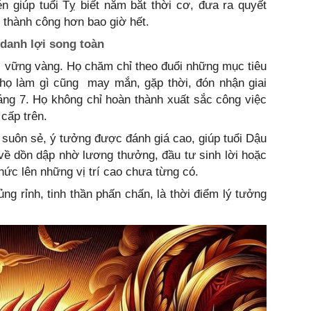
n giúp tuổi Tỵ biết nắm bắt thời cơ, đưa ra quyết
 thành công hơn bao giờ hết.
danh lợi song toàn
bỉ, vững vàng. Họ chăm chỉ theo đuổi những mục tiêu
 họ làm gì cũng may mắn, gặp thời, đón nhận giai
áng 7. Họ không chỉ hoàn thành xuất sắc công việc
cấp trên.
 suôn sẻ, ý tưởng được đánh giá cao, giúp tuổi Dậu
 về dồn dập nhờ lương thưởng, đầu tư sinh lời hoặc
ức lên những vị trí cao chưa từng có.
ủng rỉnh, tinh thần phấn chấn, là thời điểm lý tưởng