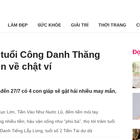
LÀM ĐẸP
SỨC KHỎE
GIẢI TRÍ
THỜI TRANG
C
Đọ
4 tuổi Công Danh Thăng
n về chật ví
 đến 27/7 có 4 con giáp sẽ gặt hái nhiều may mắn,
 Cực Lớn, Tiền Vào Như Nước Lũ, đếm tiền mỏi tay
 nhiều tiền, hậu vận sống như “phú bà”, thọ tới trăm tuổi
 Danh Tiếng Lẫy Lừng, tuổi số 2 Tiền Tài dư dả