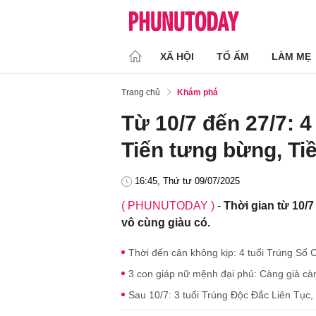
XÃ HỘI
TỔ ẤM
LÀM MẸ
Trang chủ
Khám phá
Từ 10/7 đến 27/7: 
Tiến tưng bừng, Tiề
16:45, Thứ tư 09/07/2025
( PHUNUTODAY )
-
Thời gian từ 10/7
vô cùng giàu có.
Thời đến cản không kịp: 4 tuổi Trúng Số
3 con giáp nữ mệnh đại phú: Càng già càng
Sau 10/7: 3 tuổi Trúng Độc Đắc Liên Tục,