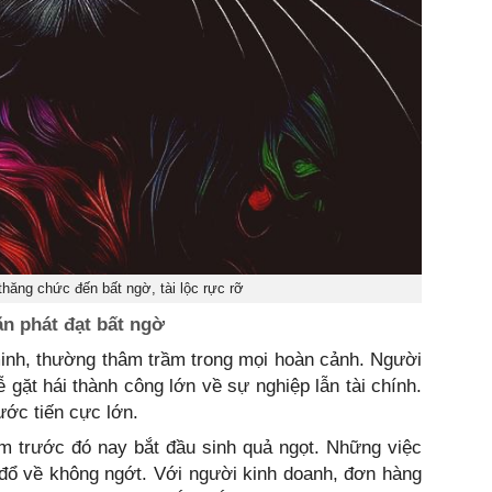
hăng chức đến bất ngờ, tài lộc rực rỡ
ăn phát đạt bất ngờ
minh, thường thâm trầm trong mọi hoàn cảnh. Người
ễ gặt hái thành công lớn về sự nghiệp lẫn tài chính.
ước tiến cực lớn.
m trước đó nay bắt đầu sinh quả ngọt. Những việc
n đổ về không ngớt. Với người kinh doanh, đơn hàng