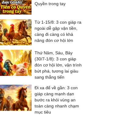
Quyền trong tay
Từ 1-15/8: 3 con giáp ra
ngoài dễ gặp vận tiền,
càng đi càng có khả
năng đón cơ hội lớn
Thứ Năm, Sáu, Bảy
(30/7-1/8): 3 con giáp
đón cơ hội lớn, vận trình
bứt phá, tương lai giàu
sang thẳng tiến
Đi xa để về gần: 3 con
giáp càng mạnh dạn
bước ra khỏi vùng an
toàn càng nhanh chạm
mục tiêu