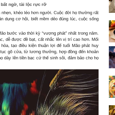
bất ngờ, tài lộc rực rỡ
nh nhẹn, khéo léo hơn người. Cuộc đời họ thường rất
tận dụng cơ hội, biết mềm dẻo đúng lúc, cuộc sống
i Mão bước vào thời kỳ “vượng phát” nhất trong năm.
c, dễ được đề bạt, cất nhắc lên vị trí cao hơn. Mối
 hòa, tạo điều kiện thuận lợi để tuổi Mão phát huy
n tục gõ cửa, từ lương thưởng, hợp đồng đến khoản
họ dày lên tiền bạc cứ thế sinh sôi, đảm bảo cho họ