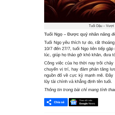
Tuổi Dậu – Vượt 
Tuổi Ngọ – Được quý nhân nâng đỡ
Tuổi Ngọ yêu thích tự do, rất thoá
10/7 đến 27/7, tuổi Ngọ liên tiếp g
lúc, giúp họ tháo gỡ khó khăn, đưa tớ
Công việc của họ thời nay trôi chảy
chuyển vị trí, hay đàm phán tăng lư
nguồn đổ về cực kỳ mạnh mẽ. Đây là
lũy tài chính và khẳng định tên tuổi.
Thông tin trong bài chỉ mang tính th