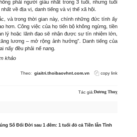
ông phải người giàu nhất trong 3 tuổi, nhưng tuổi
ất về địa vị, danh tiếng và vị thế xã hội.
ắc, và trong thời gian này, chính những đức tính ấy
cao hơn. Công việc của họ tiến bộ không ngừng, tiền
n lý hoặc lãnh đạo sẽ nhận được sự tín nhiệm lớn,
tăng lương – mở rộng ảnh hưởng”. Danh tiếng của
i nấy đều phải nể nang.
am khảo
Theo:
giaitri.thoibaovhnt.com.vn
copy link
Tác giả:
Dương Thuỵ
rúng Số Đổi Đời sau 1 đêm: 1 tuổi đỏ cả Tiền lẫn Tình