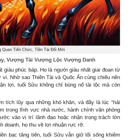
g Quan Tiến Chức, Tiền Tài Đổi Mới
Này, Vượng Tài Vượng Lộc Vượng Danh
t giàu phúc báp. Họ là người giàu nhất giai đoạn từ
ử vi. Nhờ sao Thiên Tài và Quốc Ấn cùng chiếu nên
n lợi, tuổi Sửu không chỉ bùng nổ tài lộc mà còn
 tích lũy qua những khó khăn, và đây là lúc “hái
àm trong lĩnh vực nhà nước, hành chính văn phòng
ước vào vị trí lãnh đạo hoặc nhận trọng trách lớn
h doanh, họ thu về lợi nhuận rực rỡ.
iền bạc tăng tiến, tuổi Sửu vẫn giữ lối sống khiêm