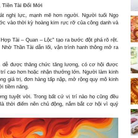
 Tiền Tài Đổi Mới
bát nghị lực, mạnh mẽ hơn người. Người tuổi Ngọ
ước vào thời kỳ hoàng kim rực rỡ của công danh và
Hợp Tài – Quan – Lộc” tạo ra bước đột phá rõ rệt.
. Nhờ Thần Tài dẫn lối, vận trình hanh thông mở ra
, dễ được thăng chức tăng lương, có cơ hội được
ị trí cao hơn hoặc nhận thưởng lớn. Người làm kinh
g giá trị, đơn hàng tấp nập, mở rộng quy mô kinh
i tiềm năng.
ng tuyệt vời. Trong bất cứ vị trí nào họ cũng đều
là thời điểm nên chủ động, nắm bắt cơ hội vì quý
.