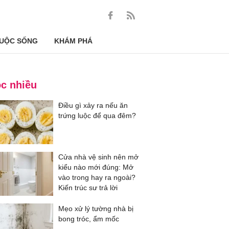
UỘC SỐNG
KHÁM PHÁ
c nhiều
Điều gì xảy ra nếu ăn
trứng luộc để qua đêm?
Cửa nhà vệ sinh nên mở
kiểu nào mới đúng: Mở
vào trong hay ra ngoài?
Kiến trúc sư trả lời
Mẹo xử lý tường nhà bị
bong tróc, ẩm mốc