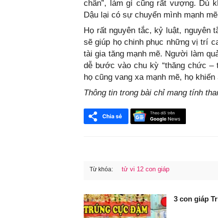
chân”, làm gì cũng rất vượng. Dù kh
Dậu lại có sự chuyển mình mạnh mẽ nh
Họ rất nguyên tắc, kỷ luật, nguyên t
sẽ giúp họ chinh phục những vị trí 
tài gia tăng mạnh mẽ. Người làm quả
dễ bước vào chu kỳ “thăng chức – 
họ cũng vang xa mạnh mẽ, họ khiến a
Thông tin trong bài chỉ mang tính th
tử vi 12 con giáp
Từ khóa:
FaceBook
3 con giáp T