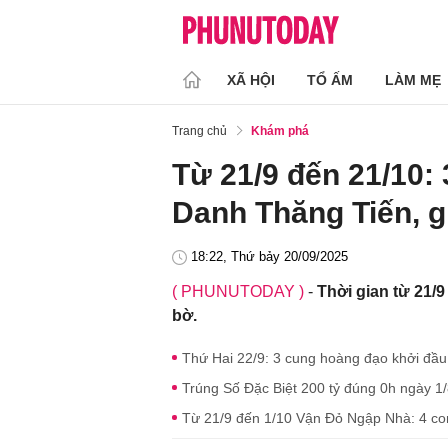
XÃ HỘI
TỔ ẤM
LÀM MẸ
Trang chủ
Khám phá
Từ 21/9 đến 21/10:
Danh Thăng Tiến, gi
18:22, Thứ bảy 20/09/2025
( PHUNUTODAY )
-
Thời gian từ 21/9 
bờ.
Thứ Hai 22/9: 3 cung hoàng đạo khởi đầu 
Trúng Số Đặc Biệt 200 tỷ đúng 0h ngày 1/
Từ 21/9 đến 1/10 Vận Đỏ Ngập Nhà: 4 con 