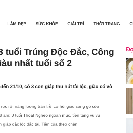
LÀM ĐẸP
SỨC KHỎE
GIẢI TRÍ
THỜI TRANG
C
Đọ
 3 tuổi Trúng Độc Đắc, Công
àu nhất tuổi số 2
đến 21/10, có 3 con giáp thu hút tài lộc, giàu có vô
rực rỡ, năng lượng tràn trề, cơ hội giàu sang gõ cửa
8 âm: 3 tuổi Thoát Nghèo ngoạn mục, tiền tăng vù vù
giáp đắc lộc đắc tài, Tiền của theo chân