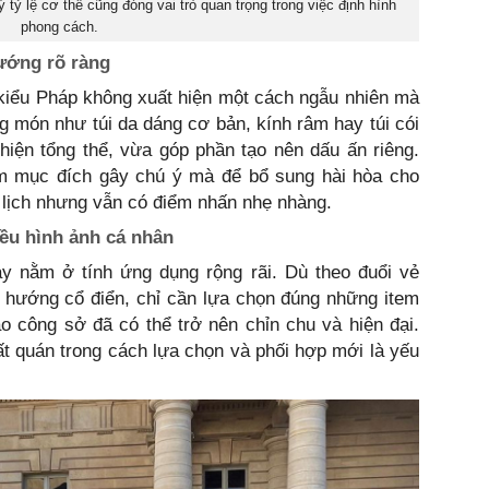
tỷ lệ cơ thể cũng đóng vai trò quan trọng trong việc định hình
phong cách.
hướng rõ ràng
kiểu Pháp không xuất hiện một cách ngẫu nhiên mà
ng món như túi da dáng cơ bản, kính râm hay túi cói
hiện tổng thể, vừa góp phần tạo nên dấu ấn riêng.
m mục đích gây chú ý mà để bổ sung hài hòa cho
h lịch nhưng vẫn có điểm nhấn nhẹ nhàng.
iều hình ảnh cá nhân
 nằm ở tính ứng dụng rộng rãi. Dù theo đuổi vẻ
i hướng cổ điển, chỉ cần lựa chọn đúng những item
o công sở đã có thể trở nên chỉn chu và hiện đại.
t quán trong cách lựa chọn và phối hợp mới là yếu