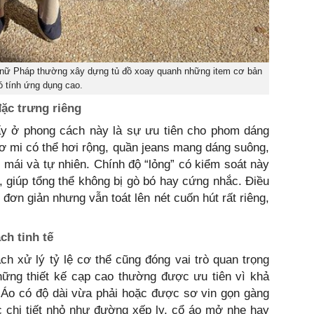
ụ nữ Pháp thường xây dựng tủ đồ xoay quanh những item cơ bản
ó tính ứng dụng cao.
ặc trưng riêng
ấy ở phong cách này là sự ưu tiên cho phom dáng
ơ mi có thể hơi rộng, quần jeans mang dáng suông,
 mái và tự nhiên. Chính độ “lỏng” có kiểm soát này
 giúp tổng thể không bị gò bó hay cứng nhắc. Điều
 đơn giản nhưng vẫn toát lên nét cuốn hút rất riêng,
ch tinh tế
h xử lý tỷ lệ cơ thể cũng đóng vai trò quan trọng
hững thiết kế cạp cao thường được ưu tiên vì khả
. Áo có độ dài vừa phải hoặc được sơ vin gọn gàng
c chi tiết nhỏ như đường xếp ly, cổ áo mở nhẹ hay