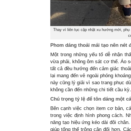
Thay vì liên tục cập nhật xu hướng mới, ph
c
Phom dáng thoải mái tạo nên nét đ
Một trong những yếu tố dễ nhận th
vừa phải, không ôm sát cơ thể. Áo s
tất cả đều hướng đến cảm giác thoải
lại mang đến vẻ ngoài phóng khoáng,
này cũng lý giải vì sao trang phục dù
không cần đến những chi tiết cầu kỳ.
Chú trọng tỷ lệ để tôn dáng một cá
Bên cạnh việc chọn item cơ bản, các
trong việc định hình phong cách. N
năng tạo hiệu ứng kéo dài đôi chân
giúp tổng thể trông cân đối hơn. Cá