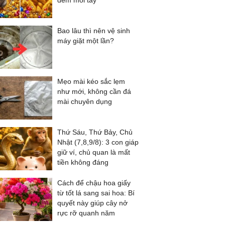
đếm mỏi tay
Bao lâu thì nên vệ sinh
máy giặt một lần?
Mẹo mài kéo sắc lẹm
như mới, không cần đá
mài chuyên dụng
Thứ Sáu, Thứ Bảy, Chủ
Nhật (7,8,9/8): 3 con giáp
giữ ví, chủ quan là mất
tiền không đáng
Cách để chậu hoa giấy
từ tốt lá sang sai hoa: Bí
quyết này giúp cây nở
rực rỡ quanh năm