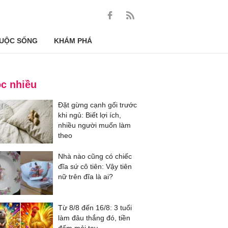
UỘC SỐNG
KHÁM PHÁ
c nhiều
Đặt gừng cạnh gối trước
khi ngủ: Biết lợi ích,
nhiều người muốn làm
theo
Nhà nào cũng có chiếc
đĩa sứ cô tiên: Vậy tiên
nữ trên đĩa là ai?
Từ 8/8 đến 16/8: 3 tuổi
làm đâu thắng đó, tiền