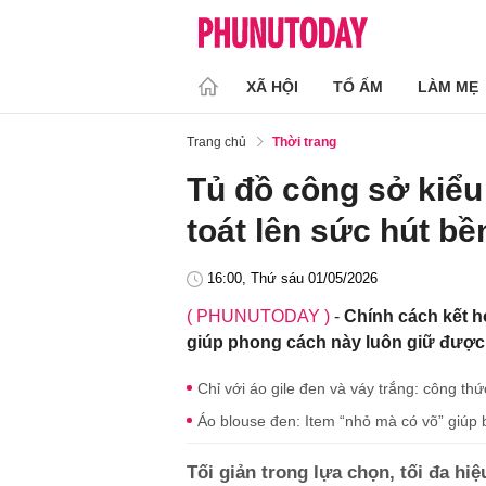
XÃ HỘI
TỔ ẤM
LÀM MẸ
Trang chủ
Thời trang
Tủ đồ công sở kiểu
toát lên sức hút bề
16:00, Thứ sáu 01/05/2026
( PHUNUTODAY )
-
Chính cách kết h
giúp phong cách này luôn giữ được 
Chỉ với áo gile đen và váy trắng: công t
Áo blouse đen: Item “nhỏ mà có võ” giúp
Tối giản trong lựa chọn, tối đa hiệ