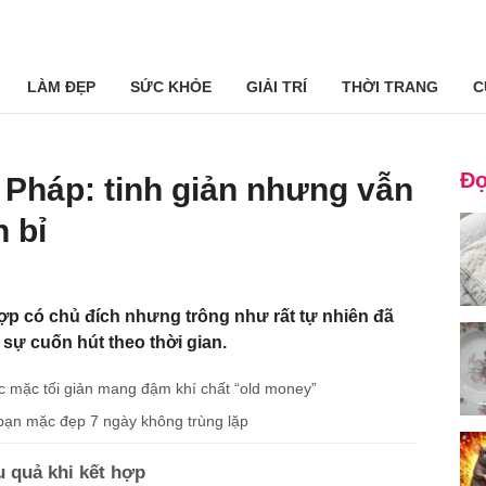
LÀM ĐẸP
SỨC KHỎE
GIẢI TRÍ
THỜI TRANG
C
Đọ
 Pháp: tinh giản nhưng vẫn
n bỉ
ợp có chủ đích nhưng trông như rất tự nhiên đã
sự cuốn hút theo thời gian.
hức mặc tối giản mang đậm khí chất “old money”
 bạn mặc đẹp 7 ngày không trùng lặp
u quả khi kết hợp