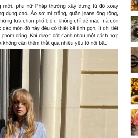
ng mới, phụ nữ Pháp thường xây dựng tủ đồ xoay
g dụng cao. Áo sơ mi trắng, quần jeans ống rộng,
những lựa chọn phổ biến, không chỉ dễ mặc mà còn
các món đồ này đều có thiết kế tinh gọn, ít chi tiết
ề phom dáng. Khi được đặt cạnh nhau một cách hợp
à không cần thêm thắt quá nhiều yếu tố nổi bật.