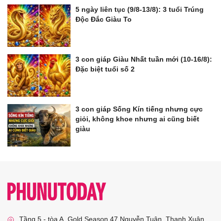
5 ngày liên tục (9/8-13/8): 3 tuổi Trúng
Độc Đắc Giàu To
3 con giáp Giàu Nhất tuần mới (10-16/8):
Đặc biệt tuổi số 2
3 con giáp Sống Kín tiếng nhưng cực
giỏi, không khoe nhưng ai cũng biết
giàu
Tầng 5 - tòa A, Gold Season 47 Nguyễn Tuân, Thanh Xuân,