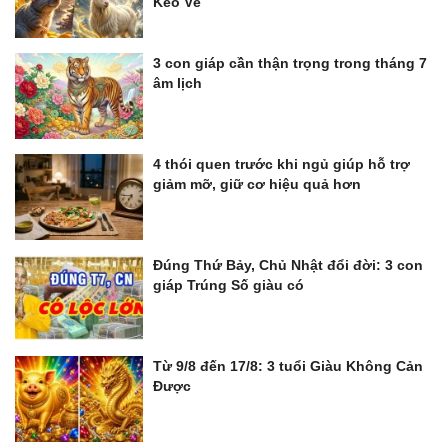
Kéo Về
3 con giáp cần thận trọng trong tháng 7
âm lịch
4 thói quen trước khi ngủ giúp hỗ trợ
giảm mỡ, giữ cơ hiệu quả hơn
Đúng Thứ Bảy, Chủ Nhật đổi đời: 3 con
giáp Trúng Số giàu có
Từ 9/8 đến 17/8: 3 tuổi Giàu Không Cản
Được