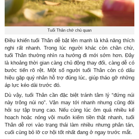
Tuổi Thân chớ chủ quan
Điều khiến tuổi Thân dễ bật lên mạnh là khả năng thích
nghi rất nhanh. Trong lúc người khác còn chần chừ,
tuổi Thân thường nhìn ra hướng đi mới sớm hơn. Đây
là khoảng thời gian càng chủ động thay đổi, càng dễ có
bước tiến rõ rệt. Một số người tuổi Thân còn có dấu
hiệu gặp quý nhân hỗ trợ đúng lúc, giúp tháo gỡ những
áp lực kéo dài trước đó.
Dù vậy, tuổi Thân cần đặc biệt tránh tâm lý “đứng núi
này trông núi nọ”. Vận may tới nhanh nhưng cũng đòi
hỏi sự tập trung cao. Nếu cùng lúc ôm quá nhiều kế
hoạch hoặc nóng vội muốn kiếm tiền thật nhanh, tuổi
Thân dễ rơi vào trạng thái làm nhiều nhưng phân tán,
cuối cùng bỏ lỡ cơ hội tốt nhất đang ở ngay trước mắt.