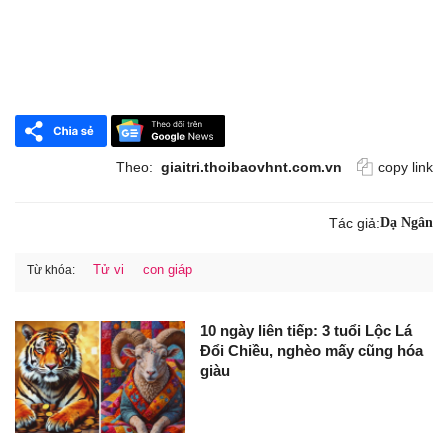
Theo:
giaitri.thoibaovhnt.com.vn
copy link
Tác giả:
Dạ Ngân
Tử vi
con giáp
Từ khóa:
10 ngày liên tiếp: 3 tuổi Lộc Lá
Đổi Chiều, nghèo mấy cũng hóa
giàu