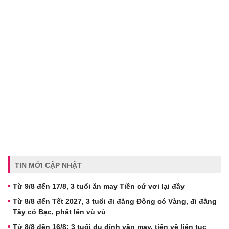
TIN MỚI CẬP NHẬT
Từ 9/8 đến 17/8, 3 tuổi ăn may Tiền cứ vơi lại đầy
Từ 8/8 đến Tết 2027, 3 tuổi đi đằng Đông có Vàng, đi đằng
Tây có Bạc, phất lên vù vù
Từ 8/8 đến 16/8: 3 tuổi đu đỉnh vận may, tiền về liên tục