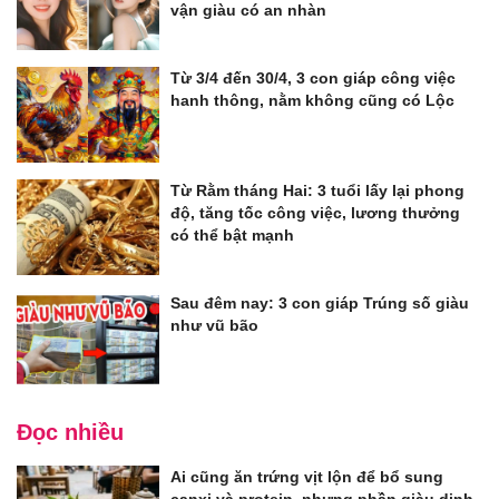
vận giàu có an nhàn
Từ 3/4 đến 30/4, 3 con giáp công việc
hanh thông, nằm không cũng có Lộc
Từ Rằm tháng Hai: 3 tuổi lấy lại phong
độ, tăng tốc công việc, lương thưởng
có thể bật mạnh
Sau đêm nay: 3 con giáp Trúng số giàu
như vũ bão
Đọc nhiều
Ai cũng ăn trứng vịt lộn để bổ sung