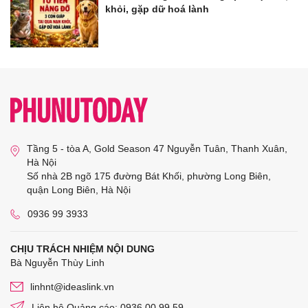
khỏi, gặp dữ hoá lành
Tầng 5 - tòa A, Gold Season 47 Nguyễn Tuân, Thanh Xuân,
Hà Nội
Số nhà 2B ngõ 175 đường Bát Khối, phường Long Biên,
quận Long Biên, Hà Nội
0936 99 3933
CHỊU TRÁCH NHIỆM NỘI DUNG
Bà Nguyễn Thùy Linh
linhnt@ideaslink.vn
Liên hệ Quảng cáo: 0936 00 99 59