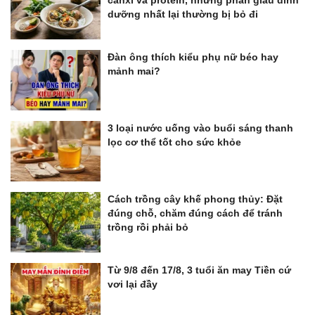
canxi và protein, nhưng phần giàu dinh
dưỡng nhất lại thường bị bỏ đi
Đàn ông thích kiểu phụ nữ béo hay
mảnh mai?
3 loại nước uống vào buổi sáng thanh
lọc cơ thể tốt cho sức khỏe
Cách trồng cây khế phong thủy: Đặt
đúng chỗ, chăm đúng cách để tránh
trồng rồi phải bỏ
Từ 9/8 đến 17/8, 3 tuổi ăn may Tiền cứ
vơi lại đầy