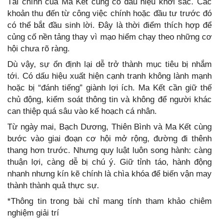
Tài chính của Ma Kết cũng có dấu hiệu khởi sắc. Các
khoản thu đến từ công việc chính hoặc đầu tư trước đó
có thể bắt đầu sinh lời. Đây là thời điểm thích hợp để
củng cố nền tảng thay vì mạo hiểm chạy theo những cơ
hội chưa rõ ràng.
Dù vậy, sự ổn định lại dễ trở thành mục tiêu bị nhắm
tới. Có dấu hiệu xuất hiện cạnh tranh không lành mạnh
hoặc bị “đánh tiếng” giành lợi ích. Ma Kết cần giữ thế
chủ động, kiểm soát thông tin và không để người khác
can thiệp quá sâu vào kế hoạch cá nhân.
Từ ngày mai, Bạch Dương, Thiên Bình và Ma Kết cùng
bước vào giai đoạn cơ hội mở rộng, đường đi thênh
thang hơn trước. Nhưng quy luật luôn song hành: càng
thuận lợi, càng dễ bị chú ý. Giữ tỉnh táo, hành động
nhanh nhưng kín kẽ chính là chìa khóa để biến vận may
thành thành quả thực sự.
*Thông tin trong bài chỉ mang tính tham khảo chiêm
nghiệm giải trí