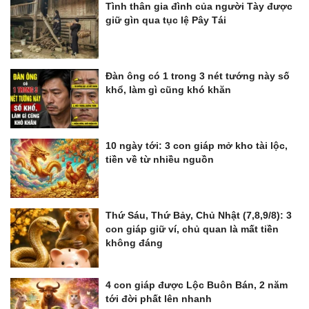
Tình thân gia đình của người Tày được
giữ gìn qua tục lệ Pây Tái
Đàn ông có 1 trong 3 nét tướng này số
khổ, làm gì cũng khó khăn
10 ngày tới: 3 con giáp mở kho tài lộc,
tiền về từ nhiều nguồn
Thứ Sáu, Thứ Bảy, Chủ Nhật (7,8,9/8): 3
con giáp giữ ví, chủ quan là mất tiền
không đáng
4 con giáp được Lộc Buôn Bán, 2 năm
tới đời phất lên nhanh