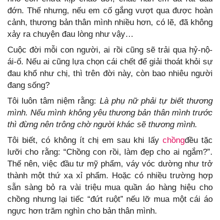
đớn. Thế nhưng, nếu em cố gắng vượt qua được hoàn
cảnh, thương bản thân mình nhiều hơn, có lẽ, đã không
xảy ra chuyện đau lòng như vậy…
Cuộc đời mỗi con người, ai rồi cũng sẽ trải qua hỷ-nộ-
ái-ố. Nếu ai cũng lựa chọn cái chết để giải thoát khỏi sự
đau khổ như chị, thì trên đời này, còn bao nhiêu người
đang sống?
Tôi luôn tâm niệm rằng:
Là phụ nữ phải tự biết thương
mình. Nếu mình không yêu thương bản thân mình trước
thì đừng nên trông chờ người khác sẽ thương mình.
Tôi biết, có không ít chị em sau khi lấy
chồng
đều tặc
lưỡi cho rằng: “Chồng con rồi, làm đẹp cho ai ngắm?”.
Thế nên, việc đầu tư mỹ phẩm, váy vóc dường như trở
thành một thứ xa xỉ phẩm. Hoặc có nhiều trường hợp
sẵn sàng bỏ ra vài triệu mua quần áo hàng hiệu cho
chồng nhưng lại tiếc “đứt ruột” nếu lỡ mua một cái áo
ngực hơn trăm nghìn cho bản thân mình.