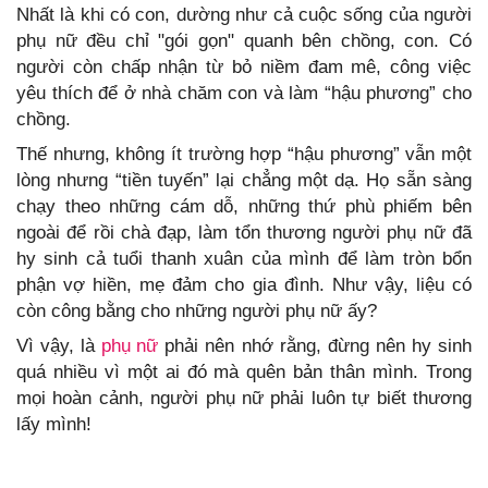
Nhất là khi có con, dường như cả cuộc sống của người
phụ nữ đều chỉ "gói gọn" quanh bên chồng, con. Có
người còn chấp nhận từ bỏ niềm đam mê, công việc
yêu thích để ở nhà chăm con và làm “hậu phương” cho
chồng.
Thế nhưng, không ít trường hợp “hậu phương” vẫn một
lòng nhưng “tiền tuyến” lại chẳng một dạ. Họ sẵn sàng
chạy theo những cám dỗ, những thứ phù phiếm bên
ngoài để rồi chà đạp, làm tổn thương người phụ nữ đã
hy sinh cả tuổi thanh xuân của mình để làm tròn bổn
phận vợ hiền, mẹ đảm cho gia đình. Như vậy, liệu có
còn công bằng cho những người phụ nữ ấy?
Vì vậy, là
phụ nữ
phải nên nhớ rằng, đừng nên hy sinh
quá nhiều vì một ai đó mà quên bản thân mình. Trong
mọi hoàn cảnh, người phụ nữ phải luôn tự biết thương
lấy mình!