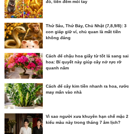
đó, tiền đếm mỏi tay
Thứ Sáu, Thứ Bảy, Chủ Nhật (7,8,9/8): 3
con giáp giữ ví, chủ quan là mất tiền
không đáng
Cách để chậu hoa giấy từ tốt lá sang sai
hoa: Bí quyết này giúp cây nở rực rỡ
quanh năm
Cách để cây kim tiền nhanh ra hoa, rước
may mắn vào nhà
Vì sao người xưa khuyên hạn chế mặc 2
kiểu màu này trong tháng 7 âm lịch?