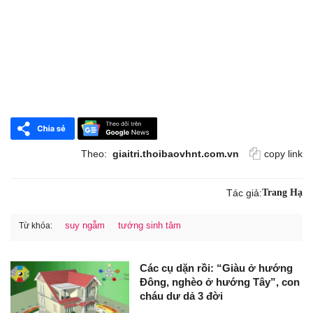
Theo:
giaitri.thoibaovhnt.com.vn
copy link
Tác giả:
Trang Hạ
suy ngẫm
tướng sinh tâm
Từ khóa:
Các cụ dặn rồi: “Giàu ở hướng
Đông, nghèo ở hướng Tây”, con
cháu dư dả 3 đời