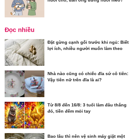
nuôi chó, đàn ông đừng nuôi mèo?
Đọc nhiều
Đặt gừng cạnh gối trước khi ngủ: Biết
lợi ích, nhiều người muốn làm theo
Nhà nào cũng có chiếc đĩa sứ cô tiên:
Vậy tiên nữ trên đĩa là ai?
Từ 8/8 đến 16/8: 3 tuổi làm đâu thắng
đó, tiền đếm mỏi tay
Bao lâu thì nên vệ sinh máy giặt một