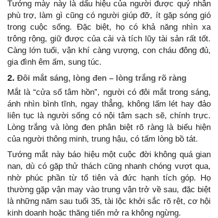
Tướng mày này là dấu hiệu của người được quý nhân
phù trợ, làm gì cũng có người giúp đỡ, ít gặp sóng gió
trong cuộc sống. Đặc biệt, họ có khả năng nhìn xa
trông rộng, giữ được của cải và tích lũy tài sản rất tốt.
Càng lớn tuổi, vận khí càng vượng, con cháu đông đủ,
gia đình êm ấm, sung túc.
2.
Đôi mắt sáng, lòng đen – lòng trắng rõ ràng
Mắt là “cửa sổ tâm hồn”, người có đôi mắt trong sáng,
ánh nhìn bình tĩnh, ngay thẳng, không lấm lét hay đảo
liên tục là người sống có nội tâm sạch sẽ, chính trực.
Lòng trắng và lòng đen phân biệt rõ ràng là biểu hiện
của người thông minh, trung hậu, có tấm lòng bồ tát.
Tướng mắt này báo hiệu một cuộc đời không quá gian
nan, dù có gặp thử thách cũng nhanh chóng vượt qua,
nhờ phúc phần từ tổ tiên và đức hạnh tích góp. Họ
thường gặp vận may vào trung vận trở về sau, đặc biệt
là những năm sau tuổi 35, tài lộc khởi sắc rõ rệt, cơ hội
kinh doanh hoặc thăng tiến mở ra không ngừng.