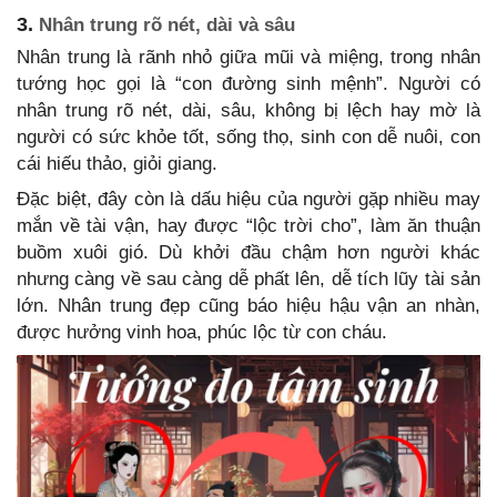
3.
Nhân trung rõ nét, dài và sâu
Nhân trung là rãnh nhỏ giữa mũi và miệng, trong nhân
tướng học gọi là “con đường sinh mệnh”. Người có
nhân trung rõ nét, dài, sâu, không bị lệch hay mờ là
người có sức khỏe tốt, sống thọ, sinh con dễ nuôi, con
cái hiếu thảo, giỏi giang.
Đặc biệt, đây còn là dấu hiệu của người gặp nhiều may
mắn về tài vận, hay được “lộc trời cho”, làm ăn thuận
buồm xuôi gió. Dù khởi đầu chậm hơn người khác
nhưng càng về sau càng dễ phất lên, dễ tích lũy tài sản
lớn. Nhân trung đẹp cũng báo hiệu hậu vận an nhàn,
được hưởng vinh hoa, phúc lộc từ con cháu.