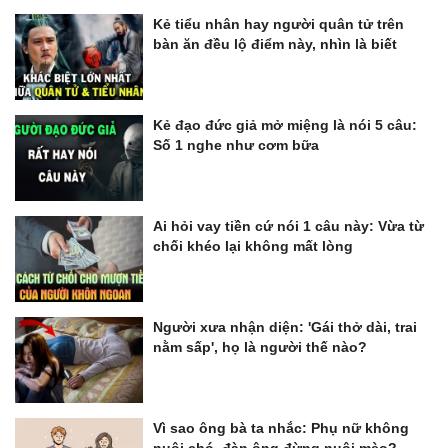
Kẻ tiểu nhân hay người quân tử trên
bàn ăn đều lộ điểm này, nhìn là biết
Kẻ đạo đức giả mở miệng là nói 5 câu:
Số 1 nghe như cơm bữa
Ai hỏi vay tiền cứ nói 1 câu này: Vừa từ
chối khéo lại không mất lòng
Người xưa nhận diện: 'Gái thở dài, trai
nằm sấp', họ là người thế nào?
Vì sao ông bà ta nhắc: Phụ nữ không