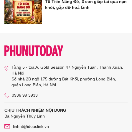
Tổ Tiên Nâng Đỡ, 3 con giáp tai qua nạn
khỏi, gặp dữ hoá lành
Tầng 5 - tòa A, Gold Season 47 Nguyễn Tuân, Thanh Xuân,
Hà Nội
Số nhà 2B ngõ 175 đường Bát Khối, phường Long Biên,
quận Long Biên, Hà Nội
0936 99 3933
CHỊU TRÁCH NHIỆM NỘI DUNG
Bà Nguyễn Thùy Linh
linhnt@ideaslink.vn