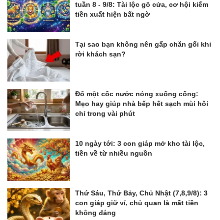
tuần 8 - 9/8: Tài lộc gõ cửa, cơ hội kiếm
tiền xuất hiện bất ngờ
Tại sao bạn không nên gấp chăn gối khi
rời khách sạn?
Đổ một cốc nước nóng xuống cống:
Mẹo hay giúp nhà bếp hết sạch mùi hôi
chỉ trong vài phút
10 ngày tới: 3 con giáp mở kho tài lộc,
tiền về từ nhiều nguồn
Thứ Sáu, Thứ Bảy, Chủ Nhật (7,8,9/8): 3
con giáp giữ ví, chủ quan là mất tiền
không đáng