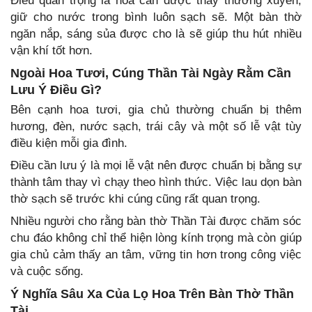
Điều quan trọng là hoa cần được thay thường xuyên,
giữ cho nước trong bình luôn sạch sẽ. Một bàn thờ
ngăn nắp, sáng sủa được cho là sẽ giúp thu hút nhiều
vận khí tốt hơn.
Ngoài Hoa Tươi, Cúng Thần Tài Ngày Rằm Cần
Lưu Ý Điều Gì?
Bên cạnh hoa tươi, gia chủ thường chuẩn bị thêm
hương, đèn, nước sạch, trái cây và một số lễ vật tùy
điều kiện mỗi gia đình.
Điều cần lưu ý là mọi lễ vật nên được chuẩn bị bằng sự
thành tâm thay vì chạy theo hình thức. Việc lau dọn bàn
thờ sạch sẽ trước khi cúng cũng rất quan trọng.
Nhiều người cho rằng bàn thờ Thần Tài được chăm sóc
chu đáo không chỉ thể hiện lòng kính trọng mà còn giúp
gia chủ cảm thấy an tâm, vững tin hơn trong công việc
và cuộc sống.
Ý Nghĩa Sâu Xa Của Lọ Hoa Trên Bàn Thờ Thần
Tài