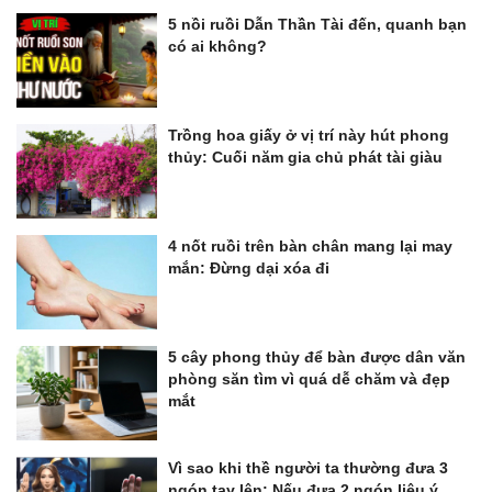
5 nồi ruồi Dẫn Thần Tài đến, quanh bạn
có ai không?
Trồng hoa giấy ở vị trí này hút phong
thủy: Cuối năm gia chủ phát tài giàu
4 nốt ruồi trên bàn chân mang lại may
mắn: Đừng dại xóa đi
5 cây phong thủy để bàn được dân văn
phòng săn tìm vì quá dễ chăm và đẹp
mắt
Vì sao khi thề người ta thường đưa 3
ngón tay lên: Nếu đưa 2 ngón liệu ý