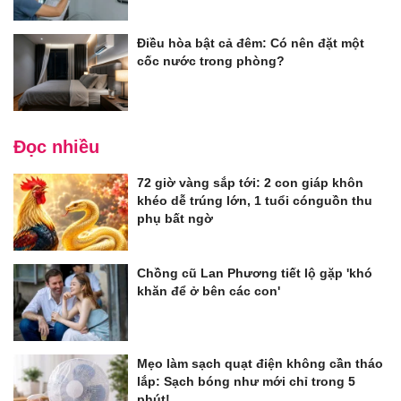
Điều hòa bật cả đêm: Có nên đặt một
cốc nước trong phòng?
Đọc nhiều
72 giờ vàng sắp tới: 2 con giáp khôn
khéo dễ trúng lớn, 1 tuổi cónguồn thu
phụ bất ngờ
Chồng cũ Lan Phương tiết lộ gặp 'khó
khăn để ở bên các con'
Mẹo làm sạch quạt điện không cần tháo
lắp: Sạch bóng như mới chỉ trong 5
phút!