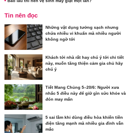
Bao lâu thì nên vệ sinh máy giặt một lần?
Tin nên đọc
Những vật dụng tưởng sạch nhưng
chứa nhiều vi khuẩn mà nhiều người
không ngờ tới
Khách tới nhà rất hay chú ý tới chi tiết
này, muốn tăng thiện cảm gia chủ hãy
chú ý
Tiết Mang Chủng 5–20/6: Người xưa
nhắc 5 điều này để giữ gìn sức khỏe và
đón may mắn
5 sai lầm khi dùng điều hòa khiến tiền
điện tăng mạnh mà nhiều gia đình vẫn
mắc