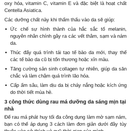
oxy hóa, vitamin C, vitamin E và đặc biệt là hoạt chất
Centella Asiatica.
Các dưỡng chất này khi thẩm thấu vào da sẽ giúp:
Ức chế sự hình thành của hắc sắc tố melanin,
nguyên nhân chính gây ra các vết thâm, sạm và nám
da.
Thúc đẩy quá trình tái tạo tế bào da mới, thay thế
các tế bào da cũ bị tổn thương hoặc xỉn màu.
Tăng cường sản sinh collagen tự nhiên, giúp da săn
chắc và làm chậm quá trình lão hóa.
Cấp ẩm sâu, làm dịu da bị cháy nắng hoặc kích ứng
do thời tiết mùa hè.
3 công thức dùng rau má dưỡng da sáng mịn tại
nhà
Để rau má phát huy tối đa công dụng làm mờ sạm nám,
bạn có thể áp dụng 3 cách làm đơn giản dưới đây tùy