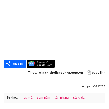
Theo:
giaitri.thoibaovhnt.com.vn
copy link
Tác giả:
Bảo Ninh
rau má
sạm nám
tàn nhang
sáng da
Từ khóa: