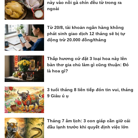
này vào nồi gà chín đều từ trong ra
ngoài
Từ 20/8, tài khoản ngân hàng không
phát sinh giao dịch 12 tháng sẽ bị tự
động trừ 20.000 đồng/tháng
Thắp hương cứ đặt 3 loại hoa này lên
bàn thơ gia chủ làm gì cũng thuận: Đó
là hoa gì?
3 tuổi tháng 8 liên tiếp đón tin vui, tháng
9 Giàu ú ụ
Tháng 7 âm lịch: 3 con giáp cần giữ cái
đầu lạnh trước khi quyết định việc lớn