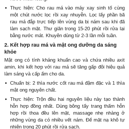
Thực hiện: Cho rau má vào máy xay sinh tố cùng
một chút nước lọc rồi xay nhuyễn. Lọc lấy phần bã
rau má đắp trực tiếp lên vùng da bị nám sau khi đã
làm sạch mặt. Thư giãn trong 15-20 phút rồi rửa lại
bằng nước mát. Khuyên dùng từ 2-3 lần mỗi tuần.
2. Kết hợp rau má và mật ong dưỡng da sáng
khỏe
Mật ong có tính kháng khuẩn cao và chứa nhiều axit
amin, khi kết hợp với rau má sẽ tăng gấp đôi hiệu quả
làm sáng và cấp ẩm cho da.
Chuẩn bị: 2 thìa nước cốt rau má đậm đặc và 1 thìa
mật ong nguyên chất.
Thực hiện: Trộn đều hai nguyên liệu này tạo thành
hỗn hợp đồng nhất. Dùng bông tẩy trang thấm hỗn
hợp rồi thoa đều lên mặt, massage nhẹ nhàng ở
những vùng da có nhiều vết nám. Để mặt nạ khô tự
nhiên trong 20 phút rồi rửa sạch.