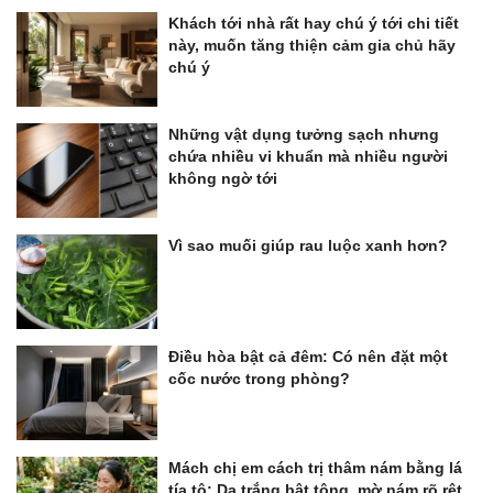
Khách tới nhà rất hay chú ý tới chi tiết
này, muốn tăng thiện cảm gia chủ hãy
chú ý
Những vật dụng tưởng sạch nhưng
chứa nhiều vi khuẩn mà nhiều người
không ngờ tới
Vì sao muối giúp rau luộc xanh hơn?
Điều hòa bật cả đêm: Có nên đặt một
cốc nước trong phòng?
Mách chị em cách trị thâm nám bằng lá
tía tô: Da trắng bật tông, mờ nám rõ rệt