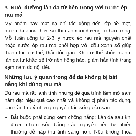
3. Nuôi dưỡng làn da từ bên trong với nước ép
rau má
Mỹ phẩm hay mặt nạ chỉ tác động đến lớp bề mặt,
muốn da khỏe thực sự thì cần nuôi dưỡng từ bên trong.
Mỗi tuần uống từ 2-3 ly nước ép rau má nguyên chất
hoặc nước ép rau má phối hợp với đậu xanh sẽ giúp
thanh lọc cơ thể, thải độc gan. Khi cơ thể khỏe mạnh,
làn da tự khắc sẽ trở nên hồng hào, giảm hẳn tình trạng
sạm nám do nội tiết.
Những lưu ý quan trọng để da không bị bắt
nắng khi dùng rau má
Dù rau má rất lành tính nhưng để quá trình làm mờ sạm
nám đạt hiệu quả cao nhất và không bị phản tác dụng,
bạn cần lưu ý những nguyên tắc sống còn sau:
Bắt buộc phải dùng kem chống nắng: Làn da sau khi
được chăm sóc bằng các nguyên liệu tự nhiên
thường dễ hấp thụ ánh sáng hơn. Nếu không thoa