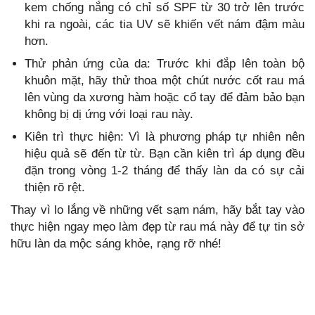
kem chống nắng có chỉ số SPF từ 30 trở lên trước
khi ra ngoài, các tia UV sẽ khiến vết nám đậm màu
hơn.
Thử phản ứng của da: Trước khi đắp lên toàn bộ
khuôn mặt, hãy thử thoa một chút nước cốt rau má
lên vùng da xương hàm hoặc cổ tay để đảm bảo bạn
không bị dị ứng với loại rau này.
Kiên trì thực hiện: Vì là phương pháp tự nhiên nên
hiệu quả sẽ đến từ từ. Bạn cần kiên trì áp dụng đều
đặn trong vòng 1-2 tháng để thấy làn da có sự cải
thiện rõ rệt.
Thay vì lo lắng về những vết sạm nám, hãy bắt tay vào
thực hiện ngay mẹo làm đẹp từ rau má này để tự tin sở
hữu làn da mộc sáng khỏe, rạng rỡ nhé!