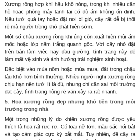
Xương rồng hợp khí hậu khô nóng, trong khi nhiều căn
hộ hoặc phòng máy lạnh lại có độ ẩm không ổn định.
Nếu tưới quá tay hoặc đặt nơi bí gió, cây rất dễ bị thối
rễ mà người trồng khó phát hiện sớm.
Một số chậu xương rồng khi úng còn xuất hiện mùi ẩm
mốc hoặc lớp nấm trắng quanh gốc. Với cây nhỏ đặt
trên bàn làm việc hay đầu giường, tình trạng này dễ
làm mất vệ sinh và ảnh hưởng trải nghiệm sinh hoạt.
Đặc biệt vào mùa nồm hoặc mùa mưa, đất trong chậu
lâu khô hơn bình thường. Nhiều người nghĩ xương rồng
chịu hạn nên tưới ít là đủ, nhưng chỉ cần sai môi trường
đặt cây, tình trạng hỏng rễ vẫn xảy ra rất nhanh.
5. Hoa xương rồng đẹp nhưng khó bền trong môi
trường trong nhà
Một trong những lý do khiến xương rồng được yêu
thích là hoa rất rực rỡ. Có loại nở lớn, màu sắc nổi bật
và tạo cảm giác cực kỳ bắt mắt. Tuy nhiên, để cây ra