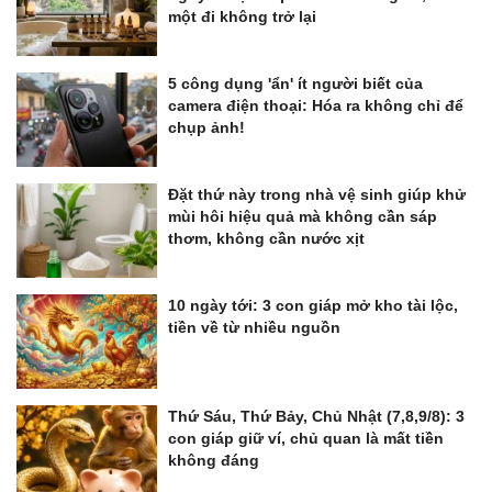
một đi không trở lại
5 công dụng 'ẩn' ít người biết của
camera điện thoại: Hóa ra không chỉ để
chụp ảnh!
Đặt thứ này trong nhà vệ sinh giúp khử
mùi hôi hiệu quả mà không cần sáp
thơm, không cần nước xịt
10 ngày tới: 3 con giáp mở kho tài lộc,
tiền về từ nhiều nguồn
Thứ Sáu, Thứ Bảy, Chủ Nhật (7,8,9/8): 3
con giáp giữ ví, chủ quan là mất tiền
không đáng