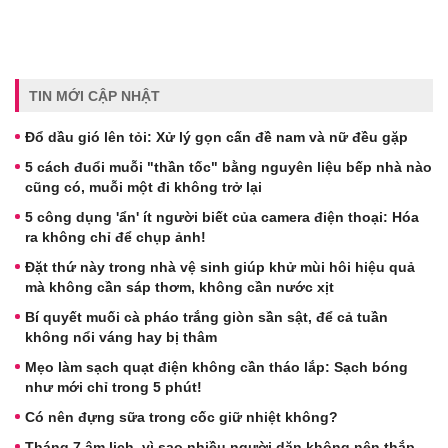
TIN MỚI CẬP NHẬT
Đổ dầu gió lên tỏi: Xử lý gọn cấn đề nam và nữ đều gặp
5 cách đuổi muỗi "thần tốc" bằng nguyên liệu bếp nhà nào
cũng có, muỗi một đi không trở lại
5 công dụng 'ẩn' ít người biết của camera điện thoại: Hóa
ra không chỉ để chụp ảnh!
Đặt thứ này trong nhà vệ sinh giúp khử mùi hôi hiệu quả
mà không cần sáp thơm, không cần nước xịt
Bí quyết muối cà pháo trắng giòn sần sật, để cả tuần
không nổi váng hay bị thâm
Mẹo làm sạch quạt điện không cần tháo lắp: Sạch bóng
như mới chỉ trong 5 phút!
Có nên đựng sữa trong cốc giữ nhiệt không?
Tháng 7 âm lịch, vì sao nhiều người dặn không nên thắp