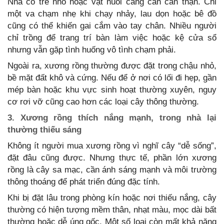
Nhà có trẻ nhỏ hoặc vật nuôi càng cần cẩn thận. Chỉ
một va chạm nhẹ khi chạy nhảy, lau dọn hoặc bê đồ
cũng có thể khiến gai cắm vào tay chân. Nhiều người
chỉ trồng để trang trí bàn làm việc hoặc kệ cửa sổ
nhưng vẫn gặp tình huống vô tình chạm phải.
Ngoài ra, xương rồng thường được đặt trong chậu nhỏ,
bề mặt đất khô và cứng. Nếu để ở nơi có lối đi hẹp, gần
mép bàn hoặc khu vực sinh hoạt thường xuyên, nguy
cơ rơi vỡ cũng cao hơn các loại cây thông thường.
3. Xương rồng thích nắng mạnh, trong nhà lại
thường thiếu sáng
Không ít người mua xương rồng vì nghĩ cây “dễ sống”,
đặt đâu cũng được. Nhưng thực tế, phần lớn xương
rồng là cây sa mạc, cần ánh sáng mạnh và môi trường
thông thoáng để phát triển đúng đặc tính.
Khi bị đặt lâu trong phòng kín hoặc nơi thiếu nắng, cây
thường có hiện tượng mềm thân, nhạt màu, mọc dài bất
thường hoặc dễ úng gốc. Một số loại còn mất khả năng