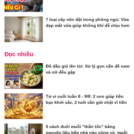
7 loại cây nên đặt trong phòng ngủ: Vừa
đẹp mắt vừa giúp không khí dễ chịu hơn
Đọc nhiều
Đổ dầu gió lên tỏi: Xử lý gọn cấn đề nam
và nữ đều gặp
Tử vi cuối tuần 8 - 9/8: 2 con giáp tiền
bạc khởi sắc, 2 tuổi cần giữ chặt ví tiền
5 cách đuổi muỗi "thần tốc" bằng
nguyên liệu bếp nhà nào cũng có, muỗi