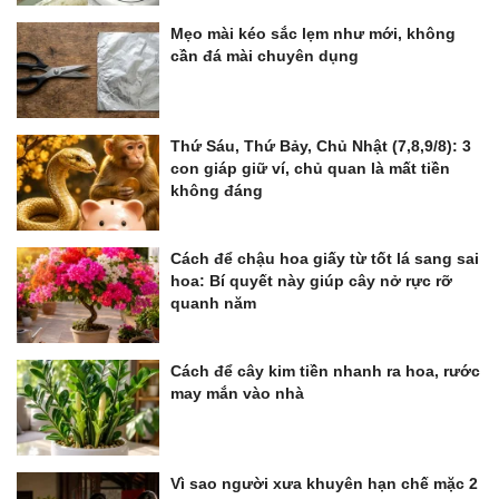
Mẹo mài kéo sắc lẹm như mới, không
cần đá mài chuyên dụng
Thứ Sáu, Thứ Bảy, Chủ Nhật (7,8,9/8): 3
con giáp giữ ví, chủ quan là mất tiền
không đáng
Cách để chậu hoa giấy từ tốt lá sang sai
hoa: Bí quyết này giúp cây nở rực rỡ
quanh năm
Cách để cây kim tiền nhanh ra hoa, rước
may mắn vào nhà
Vì sao người xưa khuyên hạn chế mặc 2