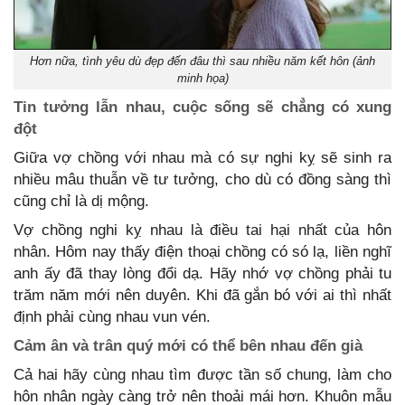
Hơn nữa, tình yêu dù đẹp đến đâu thì sau nhiều năm kết hôn (ảnh
minh họa)
Tin tưởng lẫn nhau, cuộc sống sẽ chẳng có xung
đột
Giữa vợ chồng với nhau mà có sự nghi kỵ sẽ sinh ra
nhiều mâu thuẫn về tư tưởng, cho dù có đồng sàng thì
cũng chỉ là dị mộng.
Vợ chồng nghi kỵ nhau là điều tai hại nhất của hôn
nhân. Hôm nay thấy điện thoại chồng có só lạ, liền nghĩ
anh ấy đã thay lòng đổi dạ. Hãy nhớ vợ chồng phải tu
trăm năm mới nên duyên. Khi đã gắn bó với ai thì nhất
định phải cùng nhau vun vén.
Cảm ân và trân quý mới có thể bên nhau đến già
Cả hai hãy cùng nhau tìm được tần số chung, làm cho
hôn nhân ngày càng trở nên thoải mái hơn. Khuôn mẫu