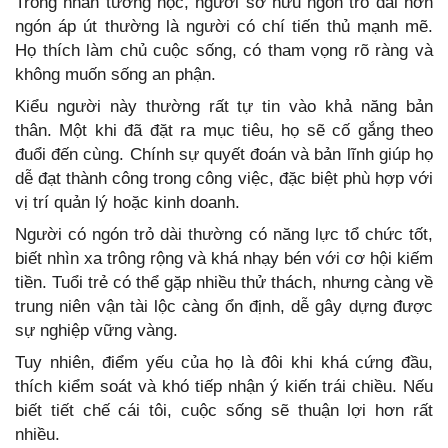
Trong nhân tướng học, người sở hữu ngón trỏ dài hơn
ngón áp út thường là người có chí tiến thủ mạnh mẽ.
Họ thích làm chủ cuộc sống, có tham vọng rõ ràng và
không muốn sống an phận.
Kiểu người này thường rất tự tin vào khả năng bản
thân. Một khi đã đặt ra mục tiêu, họ sẽ cố gắng theo
đuổi đến cùng. Chính sự quyết đoán và bản lĩnh giúp họ
dễ đạt thành công trong công việc, đặc biệt phù hợp với
vị trí quản lý hoặc kinh doanh.
Người có ngón trỏ dài thường có năng lực tổ chức tốt,
biết nhìn xa trông rộng và khá nhạy bén với cơ hội kiếm
tiền. Tuổi trẻ có thể gặp nhiều thử thách, nhưng càng về
trung niên vận tài lộc càng ổn định, dễ gây dựng được
sự nghiệp vững vàng.
Tuy nhiên, điểm yếu của họ là đôi khi khá cứng đầu,
thích kiểm soát và khó tiếp nhận ý kiến trái chiều. Nếu
biết tiết chế cái tôi, cuộc sống sẽ thuận lợi hơn rất
nhiều.