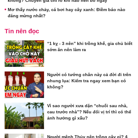
không? Chuyên gia chỉ rõ khi nào nên bỏ ngay
Mơ thấy nước chảy, cá bơi hay cây xanh: Điềm báo nào
đáng mừng nhất?
Tin nên đọc
“1 kỵ - 3 nên” khi trồng khế, gia chủ biết
sớm ăn nên làm ra
Người có tướng chân này cả đời đi trên
nhung lụa: Kiểm tra ngay xem bạn có
không?
Vì sao người xưa dặn “chuối sau nhà,
cau trước nhà”? Nếu đổi vị trí thì có thể
ảnh hưởng gì xấu?
Người mệnh Thủy nên trồng cây gì? 4