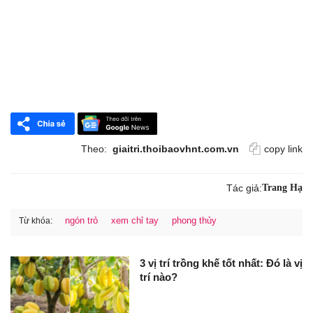
Theo:
giaitri.thoibaovhnt.com.vn
copy link
Tác giả:
Trang Hạ
ngón trỏ
xem chỉ tay
phong thủy
Từ khóa:
3 vị trí trồng khế tốt nhất: Đó là vị
trí nào?