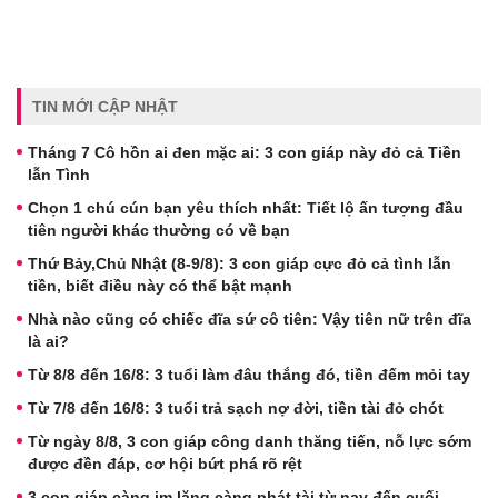
TIN MỚI CẬP NHẬT
Tháng 7 Cô hồn ai đen mặc ai: 3 con giáp này đỏ cả Tiền
lẫn Tình
Chọn 1 chú cún bạn yêu thích nhất: Tiết lộ ấn tượng đầu
tiên người khác thường có về bạn
Thứ Bảy,Chủ Nhật (8-9/8): 3 con giáp cực đỏ cả tình lẫn
tiền, biết điều này có thể bật mạnh
Nhà nào cũng có chiếc đĩa sứ cô tiên: Vậy tiên nữ trên đĩa
là ai?
Từ 8/8 đến 16/8: 3 tuổi làm đâu thắng đó, tiền đếm mỏi tay
Từ 7/8 đến 16/8: 3 tuổi trả sạch nợ đời, tiền tài đỏ chót
Từ ngày 8/8, 3 con giáp công danh thăng tiến, nỗ lực sớm
được đền đáp, cơ hội bứt phá rõ rệt
3 con giáp càng im lặng càng phát tài từ nay đến cuối