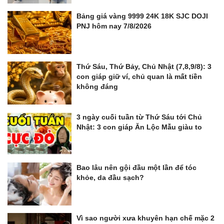
Bảng giá vàng 9999 24K 18K SJC DOJI
PNJ hôm nay 7/8/2026
Thứ Sáu, Thứ Bảy, Chủ Nhật (7,8,9/8): 3
con giáp giữ ví, chủ quan là mất tiền
không đáng
3 ngày cuối tuần từ Thứ Sáu tới Chủ
Nhật: 3 con giáp Ăn Lộc Mẫu giàu to
Bao lâu nên gội đầu một lần để tóc
khỏe, da đầu sạch?
Vì sao người xưa khuyên hạn chế mặc 2