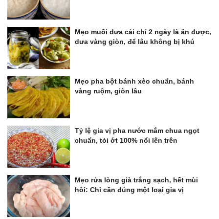
Mẹo muối dưa cải chỉ 2 ngày là ăn được,
dưa vàng giòn, để lâu không bị khú
Mẹo pha bột bánh xèo chuẩn, bánh
vàng ruộm, giòn lâu
Tỷ lệ gia vị pha nước mắm chua ngọt
chuẩn, tỏi ớt 100% nổi lên trên
Mẹo rửa lòng già trắng sạch, hết mùi
hôi: Chỉ cần đúng một loại gia vị