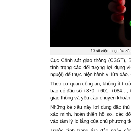
10 số điện thoại lừa đả
Cục Cảnh sát giao thông (CSGT), B
tình trạng các đối tượng lợi dụng v
nguội) để thực hiện hành vi lừa đảo,
Theo cơ quan công an, không ít trư
bao có đầu số +870, +601, +084…, t
giao thông và yêu cầu chuyển khoản 
Những kẻ xấu này lợi dụng đặc thù 
xác minh, hoàn thiện hồ sơ, các đ
vào tâm lý lo lắng của chủ phương ti
Trước tình trạng lừa đảo ngày cà