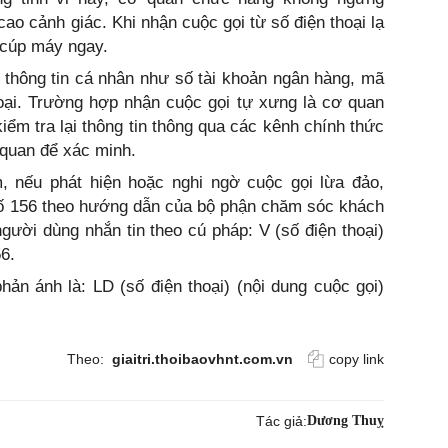
ao cảnh giác. Khi nhận cuộc gọi từ số điện thoại lạ
 cúp máy ngay.
 thông tin cá nhân như số tài khoản ngân hàng, mã
oại. Trường hợp nhận cuộc gọi tự xưng là cơ quan
ểm tra lại thông tin thông qua các kênh chính thức
n quan để xác minh.
 nếu phát hiện hoặc nghi ngờ cuộc gọi lừa đảo,
số 156 theo hướng dẫn của bộ phận chăm sóc khách
người dùng nhắn tin theo cú pháp: V (số điện thoại)
6.
hản ánh là: LD (số điện thoại) (nội dung cuộc gọi)
Theo:
giaitri.thoibaovhnt.com.vn
copy link
Tác giả:
Dương Thuỵ