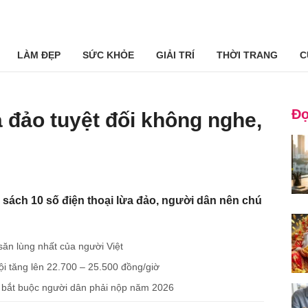
LÀM ĐẸP
SỨC KHỎE
GIẢI TRÍ
THỜI TRANG
C
Đọ
a đảo tuyệt đối không nghe,
 sách 10 số điện thoại lừa đảo, người dân nên chú
 săn lùng nhất của người Việt
ội tăng lên 22.700 – 25.500 đồng/giờ
í bắt buộc người dân phải nộp năm 2026