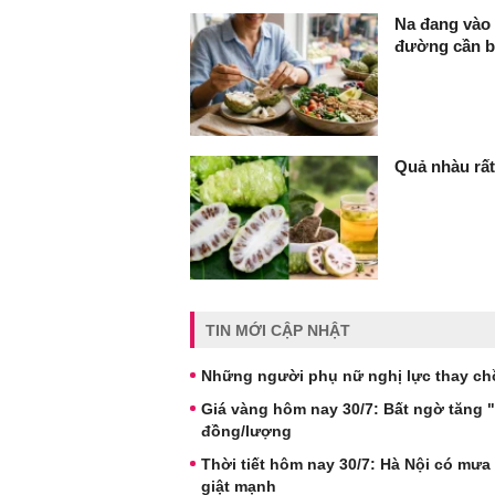
Na đang vào 
đường cần bi
Quả nhàu rấ
TIN MỚI CẬP NHẬT
Những người phụ nữ nghị lực thay chồ
Giá vàng hôm nay 30/7: Bất ngờ tăng 
đồng/lượng
Thời tiết hôm nay 30/7: Hà Nội có mưa
giật mạnh