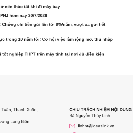
iờ nên tháo tất khi đi máy bay
 PNJ hôm nay 30/7/2026
Chứng chỉ tiền gửi lên tới 9%/năm, vượt xa gửi tiết
c trong 10 năm tới: Cơ hội việc làm rộng mở, thu nhập
i tốt nghiệp THPT trên máy tính tại nơi đủ điều kiện
n Tuân, Thanh Xuân,
CHỊU TRÁCH NHIỆM NỘI DUNG
Bà Nguyễn Thùy Linh
ường Long Biên,
linhnt@ideaslink.vn