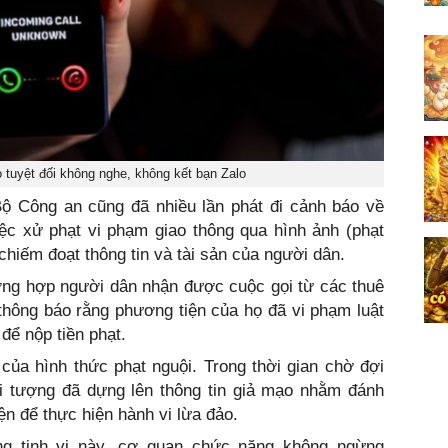
o tuyệt đối không nghe, không kết bạn Zalo
ộ Công an cũng đã nhiều lần phát đi cảnh báo về
iệc xử phạt vi phạm giao thông qua hình ảnh (phạt
 chiếm đoạt thông tin và tài sản của người dân.
ờng hợp người dân nhận được cuộc gọi từ các thuê
hông báo rằng phương tiện của họ đã vi phạm luật
để nộp tiền phạt.
của hình thức phạt nguội. Trong thời gian chờ đợi
ối tượng đã dựng lên thông tin giả mạo nhằm đánh
ện để thực hiện hành vi lừa đảo.
ng tinh vi này, cơ quan chức năng không ngừng