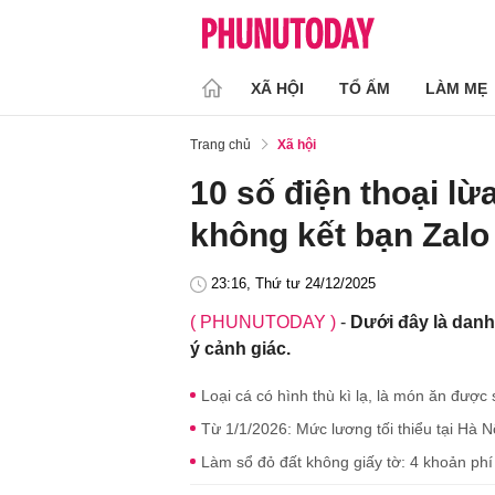
XÃ HỘI
TỔ ẤM
LÀM MẸ
Trang chủ
Xã hội
10 số điện thoại lừ
không kết bạn Zalo
23:16, Thứ tư 24/12/2025
( PHUNUTODAY )
-
Dưới đây là danh
ý cảnh giác.
Loại cá có hình thù kì lạ, là món ăn được
Từ 1/1/2026: Mức lương tối thiểu tại Hà N
Làm sổ đỏ đất không giấy tờ: 4 khoản ph