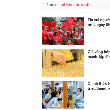
số điện thoại lừa đảo
Từ khóa:
FaceBook
Tin vui ngườ
tới 4 ngày liê
Giá vàng hôm
mạnh, lập đỉn
Chính thức từ
triệu/tháng,