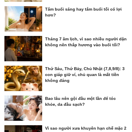
Tắm buổi sáng hay tắm buổi tối có lợi
hơn?
Tháng 7 âm lịch, vì sao nhiều người dặn
không nên thắp hương vào buổi tối?
Thứ Sáu, Thứ Bảy, Chủ Nhật (7,8,9/8): 3
con giáp giữ ví, chủ quan là mất tiền
không đáng
Bao lâu nên gội đầu một lần để tóc
khỏe, da đầu sạch?
Vì sao người xưa khuyên hạn chế mặc 2