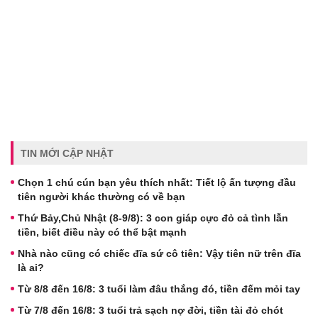
TIN MỚI CẬP NHẬT
Chọn 1 chú cún bạn yêu thích nhất: Tiết lộ ấn tượng đầu
tiên người khác thường có về bạn
Thứ Bảy,Chủ Nhật (8-9/8): 3 con giáp cực đỏ cả tình lẫn
tiền, biết điều này có thể bật mạnh
Nhà nào cũng có chiếc đĩa sứ cô tiên: Vậy tiên nữ trên đĩa
là ai?
Từ 8/8 đến 16/8: 3 tuổi làm đâu thắng đó, tiền đếm mỏi tay
Từ 7/8 đến 16/8: 3 tuổi trả sạch nợ đời, tiền tài đỏ chót