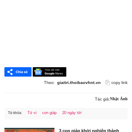
Theo:
giaitri.thoibaovhnt.vn
copy link
Tác giả:
Nhật Ánh
Tử vi
con giáp
20 ngày tới
Từ khóa:
3 con giáp khởi nghiệp thành