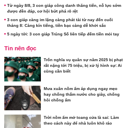
Từ ngày 8/8, 3 con giáp công danh thăng tiến, nỗ lực sớm
được đền đáp, cơ hội bứt phá rõ rệt
3 con giáp càng im lặng càng phát tài từ nay đến cuối
tháng 8: Càng kín tiếng, tiền bạc càng dễ khởi sắc
5 ngày tới: 3 con giáp Trúng Số liên tiếp đếm tiền mỏi tay
Tin nên đọc
Trốn nghĩa vụ quân sự năm 2025 bị phạt
rất nặng tới 75 triệu, bị xử lý hình sự: Ai
cũng cần biết
Mưa xuân nồm ẩm áp dụng ngay mẹo
hay chống thấm nước cho giày, chống
hôi chống ẩm
Trời nồm ẩm mở toang cửa là sai: Làm
theo cách này để nhà luôn khô ráo