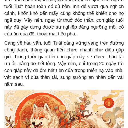
tuổi Tuất hoàn toàn có đủ bản lĩnh để vượt qua nghịch
cảnh, khốn khó đến mấy cũng không thể khiến cho họ
ngã quỵ. Vậy nên, ngay từ thuở độc thân, con giáp tuổi
này đã gầy dựng được sự nghiệp đáng ngưỡng mộ, có
của ăn của để, thoải mái tiêu pha.
Càng về hậu vận, tuổi Tuất càng vững vàng trên đường
công danh, thăng quan tiến chức nhanh như diều gặp
gió. Trong thời gian tới con giáp này sẽ được thần tài
ưu ái, nâng đỡ hết lòng. Vậy nên, chỉ trong 20 ngày tới
con giáp này đã ôm hết tiền của trong thiên hạ vào nhà,
vét sạch ví của thần tài, sung sướng an nhàn đến vài
năm sau.