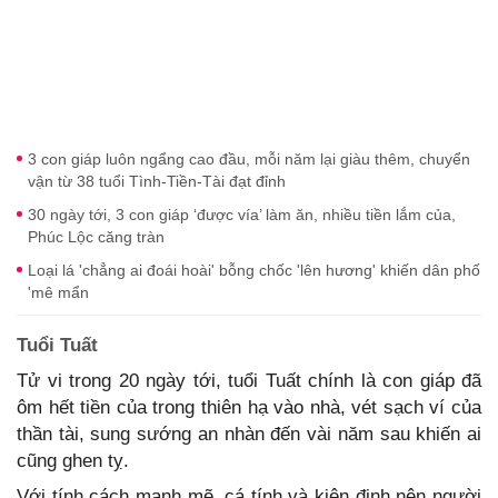
3 con giáp luôn ngẩng cao đầu, mỗi năm lại giàu thêm, chuyển
vận từ 38 tuổi Tình-Tiền-Tài đạt đỉnh
30 ngày tới, 3 con giáp ‘được vía’ làm ăn, nhiều tiền lắm của,
Phúc Lộc căng tràn
Loại lá 'chẳng ai đoái hoài' bỗng chốc 'lên hương' khiến dân phố
'mê mẩn
Tuổi Tuất
Tử vi trong 20 ngày tới, tuổi Tuất chính là con giáp đã
ôm hết tiền của trong thiên hạ vào nhà, vét sạch ví của
thần tài, sung sướng an nhàn đến vài năm sau khiến ai
cũng ghen tỵ.
Với tính cách mạnh mẽ, cá tính và kiên định nên người