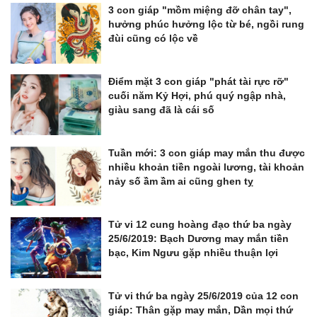
3 con giáp "mồm miệng đỡ chân tay",
hưởng phúc hưởng lộc từ bé, ngồi rung
đùi cũng có lộc về
Điểm mặt 3 con giáp "phát tài rực rỡ"
cuối năm Kỷ Hợi, phú quý ngập nhà,
giàu sang đã là cái số
Tuần mới: 3 con giáp may mắn thu được
nhiều khoản tiền ngoài lương, tài khoản
nảy số ầm ầm ai cũng ghen tỵ
Tử vi 12 cung hoàng đạo thứ ba ngày
25/6/2019: Bạch Dương may mắn tiền
bạc, Kim Ngưu gặp nhiều thuận lợi
Tử vi thứ ba ngày 25/6/2019 của 12 con
giáp: Thân gặp may mắn, Dần mọi thứ