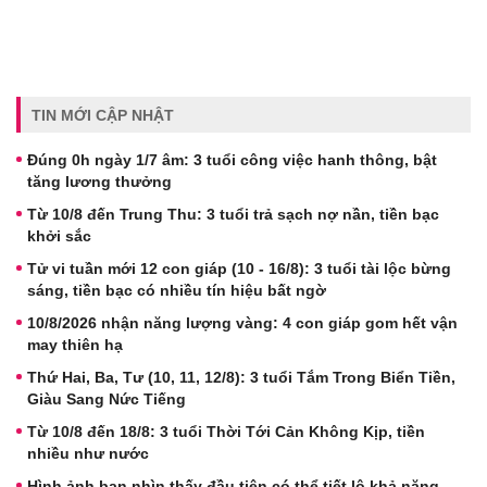
TIN MỚI CẬP NHẬT
Đúng 0h ngày 1/7 âm: 3 tuổi công việc hanh thông, bật
tăng lương thưởng
Từ 10/8 đến Trung Thu: 3 tuổi trả sạch nợ nần, tiền bạc
khởi sắc
Tử vi tuần mới 12 con giáp (10 - 16/8): 3 tuổi tài lộc bừng
sáng, tiền bạc có nhiều tín hiệu bất ngờ
10/8/2026 nhận năng lượng vàng: 4 con giáp gom hết vận
may thiên hạ
Thứ Hai, Ba, Tư (10, 11, 12/8): 3 tuổi Tắm Trong Biển Tiền,
Giàu Sang Nức Tiếng
Từ 10/8 đến 18/8: 3 tuổi Thời Tới Cản Không Kịp, tiền
nhiều như nước
Hình ảnh bạn nhìn thấy đầu tiên có thể tiết lộ khả năng