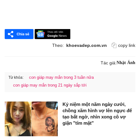
Theo:
khoevadep.com.vn
copy link
Tác giả:
Nhật Ánh
con giáp may mắn trong 3 tuần nữa
Từ khóa:
con giáp may mắn trong 21 ngày sắp tới
Kỷ niệm một năm ngày cưới,
chồng xăm hình vợ lên ngực để
tạo bất ngờ, nhìn xong cô vợ
giận "tím mặt"