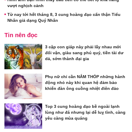
vượt nghịch cảnh
Từ nay tới hết tháng 8, 3 cung hoàng đạo cẩn thận Tiểu
Nhân giả dạng Quý Nhân
Tin nên đọc
3 cặp con giáp này phải lấy nhau mới
đổi vận, giàu sang phú quý, tiền tài dư
dả, sớm thành đại gia
Phụ nữ chỉ cần NẮM THÓP những hành
động nhỏ này khi quan hệ đảm bảo
khiến đàn ông cuồng nhiệt điên đảo
Top 3 cung hoàng đạo bề ngoài lạnh
lùng như đá nhưng lại dễ luỵ tình, càng
yêu càng mùa quáng