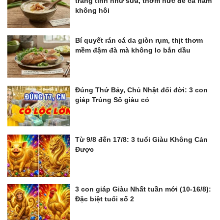
trắng tinh như sữa, thơm nức để cả năm
không hôi
Bí quyết rán cá da giòn rụm, thịt thơm
mềm đậm đà mà không lo bắn dầu
Đúng Thứ Bảy, Chủ Nhật đổi đời: 3 con
giáp Trúng Số giàu có
Từ 9/8 đến 17/8: 3 tuổi Giàu Không Cản
Được
3 con giáp Giàu Nhất tuần mới (10-16/8):
Đặc biệt tuổi số 2