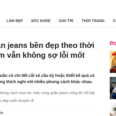
LÀM ĐẸP
SỨC KHỎE
GIẢI TRÍ
THỜI TRANG
C
Đọ
ần jeans bền đẹp theo thời
m vẫn không sợ lỗi mốt
ần có chi tiết cắt xẻ cầu kỳ hoặc thiết kế quá cá
dàng thích nghi với nhiều phong cách khác nhau.
phong cách mùa hè, mặc cùng quần jeans cũng đủ nổi bật
c đẹp suốt chuyến đi
ển