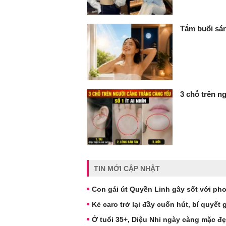
Tắm buổi sán
3 chỗ trên ng
TIN MỚI CẬP NHẬT
Con gái út Quyền Linh gây sốt với pho
Kẻ caro trở lại đầy cuốn hút, bí quyết
Ở tuổi 35+, Diệu Nhi ngày càng mặc đẹ