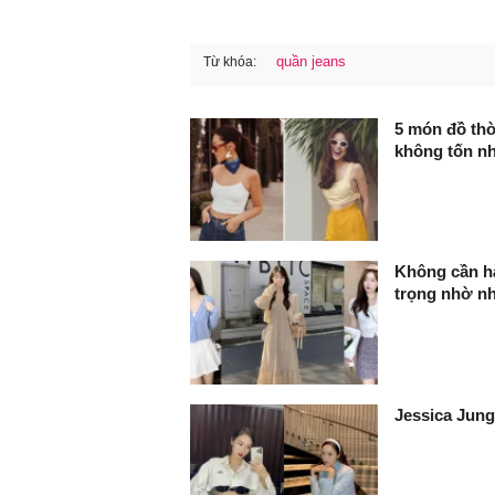
quần jeans
Từ khóa:
FaceBook
5 món đồ thờ
không tốn n
Không cần hà
trọng nhờ n
Jessica Jung