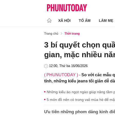
XÃ HỘI
TỔ ẤM
LÀM MẸ
Trang chủ
Thời trang
3 bí quyết chọn qu
gian, mặc nhiều nă
12:00, Thứ ba 16/06/2026
( PHUNUTODAY )
-
So với các mẫu qu
tính, những kiểu jeans tối giản dễ 
Những kiểu áo ngọt ngào giúp nâng tầm 
5 món đồ nên có trong vali mùa hè để mặ
Ưu tiên những phom dáng kinh đi