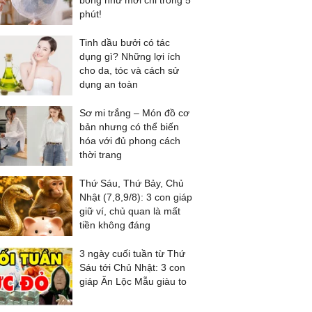
bóng như mới chỉ trong 5
phút!
Tinh dầu bưởi có tác
dụng gì? Những lợi ích
cho da, tóc và cách sử
dụng an toàn
Sơ mi trắng – Món đồ cơ
bản nhưng có thể biến
hóa với đủ phong cách
thời trang
Thứ Sáu, Thứ Bảy, Chủ
Nhật (7,8,9/8): 3 con giáp
giữ ví, chủ quan là mất
tiền không đáng
3 ngày cuối tuần từ Thứ
Sáu tới Chủ Nhật: 3 con
giáp Ăn Lộc Mẫu giàu to