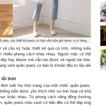
 năm, các thiết kế jeans cơ bản vẫn luôn giữ được vị trí riêng.
t xẻ cầu kỳ hoặc thiết kế quá cá tính, những kiểu
với nhiều phong cách khác nhau. Người mặc có thể
 dây hay blazer mà vẫn tạo được vẻ ngoài hài hòa.
trang xem quần jeans cơ bản là khoản đầu tư lâu dài
lỗi thời
định tuổi thọ thời trang của một chiếc quần jeans.
hống luôn được yêu thích nhờ sự linh hoạt và khả
 phục khác nhau. Từ phong cách năng động thường
ơn, quần jeans màu xanh cơ bản đều có thể đáp ứng