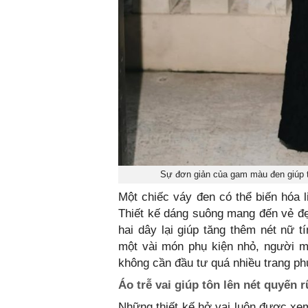
Sự đơn giản của gam màu đen giúp t
Một chiếc váy đen có thể biến hóa l
Thiết kế dáng suông mang đến vẻ đẹp
hai dây lại giúp tăng thêm nét nữ t
một vài món phụ kiện nhỏ, người m
không cần đầu tư quá nhiều trang ph
Áo trễ vai giúp tôn lên nét quyến r
Những thiết kế hở vai luôn được xe