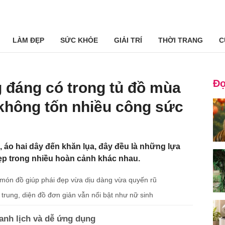
LÀM ĐẸP
SỨC KHỎE
GIẢI TRÍ
THỜI TRANG
C
Đọ
g đáng có trong tủ đồ mùa
không tốn nhiều công sức
, áo hai dây đến khăn lụa, đây đều là những lựa
ẹp trong nhiều hoàn cảnh khác nhau.
, món đồ giúp phái đẹp vừa dịu dàng vừa quyến rũ
trung, diện đồ đơn giản vẫn nổi bật như nữ sinh
anh lịch và dễ ứng dụng