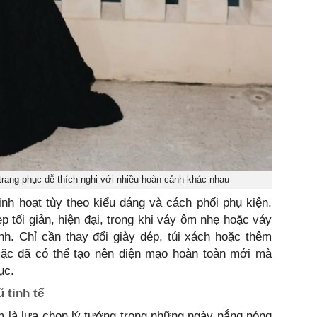
rang phục dễ thích nghi với nhiều hoàn cảnh khác nhau
inh hoạt tùy theo kiểu dáng và cách phối phụ kiện.
 tối giản, hiện đại, trong khi váy ôm nhẹ hoặc váy
ính. Chỉ cần thay đổi giày dép, túi xách hoặc thêm
ặc đã có thể tạo nên diện mạo hoàn toàn mới mà
ục.
ũ tinh tế
m là lựa chọn lý tưởng trong những ngày nắng nóng