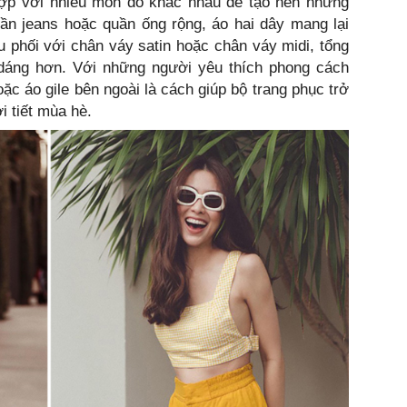
 hợp với nhiều món đồ khác nhau để tạo nên những
ần jeans hoặc quần ống rộng, áo hai dây mang lại
u phối với chân váy satin hoặc chân váy midi, tổng
dáng hơn. Với những người yêu thích phong cách
oặc áo gile bên ngoài là cách giúp bộ trang phục trở
i tiết mùa hè.