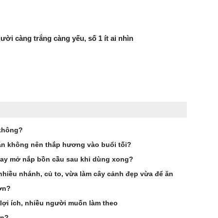
ười càng trắng càng yếu, số 1 ít ai nhìn
 không?
dặn không nên thắp hương vào buổi tối?
hay mở nắp bồn cầu sau khi dùng xong?
nhiều nhánh, củ to, vừa làm cây cảnh đẹp vừa để ăn
ơn?
 lợi ích, nhiều người muốn làm theo
ần?