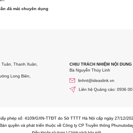
cần đá mài chuyên dụng
n Tuân, Thanh Xuân,
CHỊU TRÁCH NHIỆM NỘI DUNG
Bà Nguyễn Thùy Linh
ường Long Biên,
linhnt@ideaslink.vn
Liên hệ Quảng cáo: 0936 00
iấy phép số: 4109/GXN-TTĐT do Sở TTTT Hà Nội cấp ngày 27/12/20
Bản quyền và phát triển thuộc về Công ty CP Truyền thông Phunutoda
|
Điều khoản sử dụng
Chính sách bảo mật