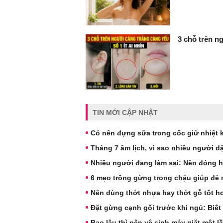
3 chỗ trên ng
TIN MỚI CẬP NHẬT
Có nên đựng sữa trong cốc giữ nhiệt
Tháng 7 âm lịch, vì sao nhiều người 
Nhiều người đang làm sai: Nên đóng 
6 mẹo trồng gừng trong chậu giúp đẻ 
Nên dùng thớt nhựa hay thớt gỗ tốt h
Đặt gừng cạnh gối trước khi ngủ: Biết
Bao lâu thì nên vệ sinh máy giặt một l