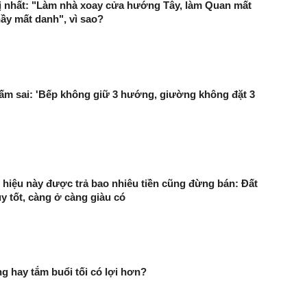
ị nhất: "Làm nhà xoay cửa hướng Tây, làm Quan mất
ầy mất danh", vì sao?
ấm sai: 'Bếp không giữ 3 hướng, giường không đặt 3
 hiệu này được trả bao nhiêu tiền cũng đừng bán: Đất
y tốt, càng ở càng giàu có
g hay tắm buổi tối có lợi hơn?