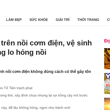
LÀM ĐẸP
SỨC KHỎE
GIẢI TRÍ
THỜI TRANG
C
Đọ
trên nồi cơm điện, vệ sinh
g lo hỏng nồi
sinh nồi cơm điện không đúng cách có thể gây tốn
ẻo Tổ Tiên trách phạt
ượng thờ, xây đình chùa nhưng lại sợ trồng cây mít trước
 này, để lâu không hỏng, ngon như bánh mới