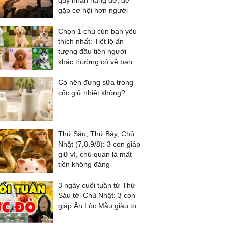
quý nhân nâng đỡ, dễ
gặp cơ hội hơn người
Chọn 1 chú cún bạn yêu
thích nhất: Tiết lộ ấn
tượng đầu tiên người
khác thường có về bạn
Có nên đựng sữa trong
cốc giữ nhiệt không?
Thứ Sáu, Thứ Bảy, Chủ
Nhật (7,8,9/8): 3 con giáp
giữ ví, chủ quan là mất
tiền không đáng
3 ngày cuối tuần từ Thứ
Sáu tới Chủ Nhật: 3 con
giáp Ăn Lộc Mẫu giàu to