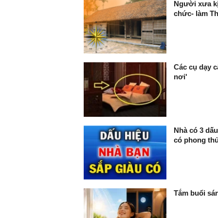
Người xưa k
chức- làm Th
Các cụ dạy c
nơi'
Nhà có 3 dấu
có phong thủ
Tắm buổi sán