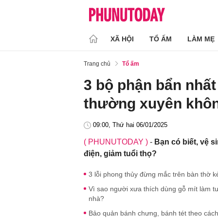
XÃ HỘI
TỔ ẤM
LÀM MẸ
Trang chủ
Tổ ấm
3 bộ phận bẩn nhất 
thường xuyên khôn
09:00, Thứ hai 06/01/2025
( PHUNUTODAY )
-
Bạn có biết, vệ 
điện, giảm tuổi thọ?
3 lỗi phong thủy đừng mắc trên bàn thờ k
Vì sao người xưa thích dùng gỗ mít làm t
nhà?
Bảo quản bánh chưng, bánh tét theo cách