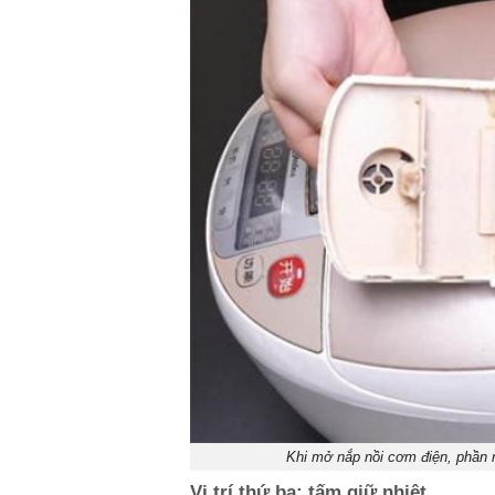
Khi mở nắp nồi cơm điện, phần 
Vị trí thứ ba: tấm giữ nhiệt