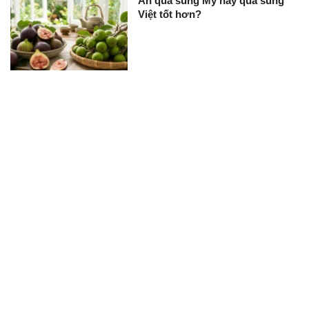
Ăn quả sung Mỹ hay quả sung
Việt tốt hơn?