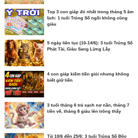
Top 3 con giáp đỏ nhất trong tháng 5 âm
lịch: 1 tuổi Trúng Số ngồi không cũng
giàu
5 ngày liên tục (10-14/6): 3 tuổi Trúng Số
Phát Tài, Giàu Sang Lừng Lẫy
4 con giáp kiếm tiền giỏi nhưng không
biết giữ tiền
3 tuổi tháng 6 trả sạch nợ nần, tháng 7
tiền về, tháng 8 giàu lên trông thấy
Từ 10/6 đến 25/6: 3 tuổi Trúng Số Độc