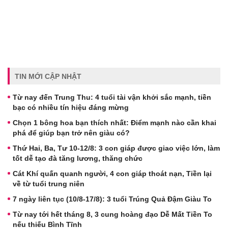
TIN MỚI CẬP NHẬT
Từ nay đến Trung Thu: 4 tuổi tài vận khởi sắc mạnh, tiền
bạc có nhiều tín hiệu đáng mừng
Chọn 1 bông hoa bạn thích nhất: Điểm mạnh nào cần khai
phá để giúp bạn trở nên giàu có?
Thứ Hai, Ba, Tư 10-12/8: 3 con giáp được giao việc lớn, làm
tốt dễ tạo đà tăng lương, thăng chức
Cát Khí quấn quanh người, 4 con giáp thoát nạn, Tiền lại
về từ tuổi trung niên
7 ngày liên tục (10/8-17/8): 3 tuổi Trúng Quả Đậm Giàu To
Từ nay tới hết tháng 8, 3 cung hoàng đạo Dễ Mất Tiền To
nếu thiếu Bình Tĩnh