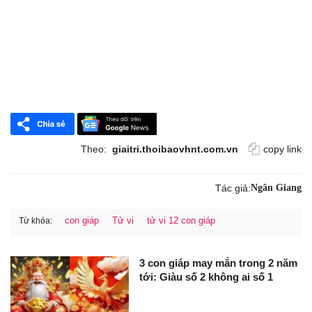
Theo:
giaitri.thoibaovhnt.com.vn
copy link
Tác giả:
Ngân Giang
con giáp
Tử vi
tử vi 12 con giáp
Từ khóa:
3 con giáp may mắn trong 2 năm
tới: Giàu số 2 không ai số 1