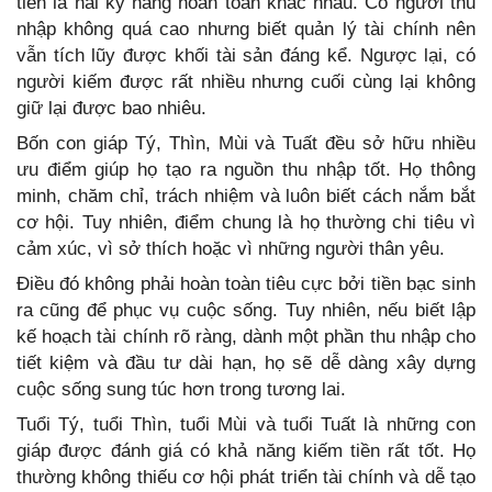
tiền là hai kỹ năng hoàn toàn khác nhau. Có người thu
nhập không quá cao nhưng biết quản lý tài chính nên
vẫn tích lũy được khối tài sản đáng kể. Ngược lại, có
người kiếm được rất nhiều nhưng cuối cùng lại không
giữ lại được bao nhiêu.
Bốn con giáp Tý, Thìn, Mùi và Tuất đều sở hữu nhiều
ưu điểm giúp họ tạo ra nguồn thu nhập tốt. Họ thông
minh, chăm chỉ, trách nhiệm và luôn biết cách nắm bắt
cơ hội. Tuy nhiên, điểm chung là họ thường chi tiêu vì
cảm xúc, vì sở thích hoặc vì những người thân yêu.
Điều đó không phải hoàn toàn tiêu cực bởi tiền bạc sinh
ra cũng để phục vụ cuộc sống. Tuy nhiên, nếu biết lập
kế hoạch tài chính rõ ràng, dành một phần thu nhập cho
tiết kiệm và đầu tư dài hạn, họ sẽ dễ dàng xây dựng
cuộc sống sung túc hơn trong tương lai.
Tuổi Tý, tuổi Thìn, tuổi Mùi và tuổi Tuất là những con
giáp được đánh giá có khả năng kiếm tiền rất tốt. Họ
thường không thiếu cơ hội phát triển tài chính và dễ tạo