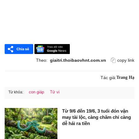
Theo:
giaitri.thoibaovhnt.com.vn
copy link
Tác giả:
Trang Hạ
con giáp
Tử vi
Từ khóa:
Từ 9/6 đến 19/6, 3 tuổi đón vận
may tài lộc, càng chăm chỉ càng
dễ hái ra tiền