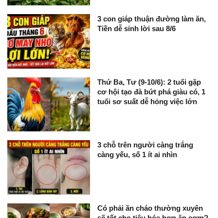
3 con giáp thuận đường làm ăn,
Tiền dễ sinh lời sau 8/6
Thứ Ba, Tư (9-10/6): 2 tuổi gặp
cơ hội tạo đà bứt phá giàu có, 1
tuổi sơ suất dễ hỏng việc lớn
3 chỗ trên người càng trắng
càng yếu, số 1 ít ai nhìn
Có phải ăn cháo thường xuyên
sẽ tốt cho tiêu hóa hơn ăn cơm?