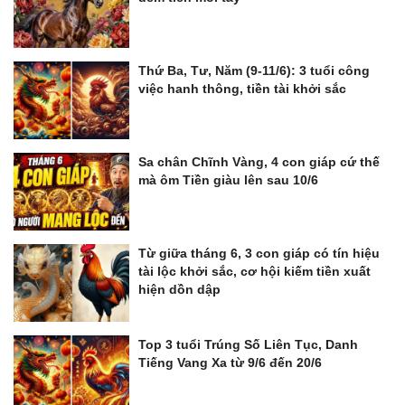
Thứ Ba, Tư, Năm (9-11/6): 3 tuổi công
việc hanh thông, tiền tài khởi sắc
Sa chân Chĩnh Vàng, 4 con giáp cứ thế
mà ôm Tiền giàu lên sau 10/6
Từ giữa tháng 6, 3 con giáp có tín hiệu
tài lộc khởi sắc, cơ hội kiếm tiền xuất
hiện dồn dập
Top 3 tuổi Trúng Số Liên Tục, Danh
Tiếng Vang Xa từ 9/6 đến 20/6