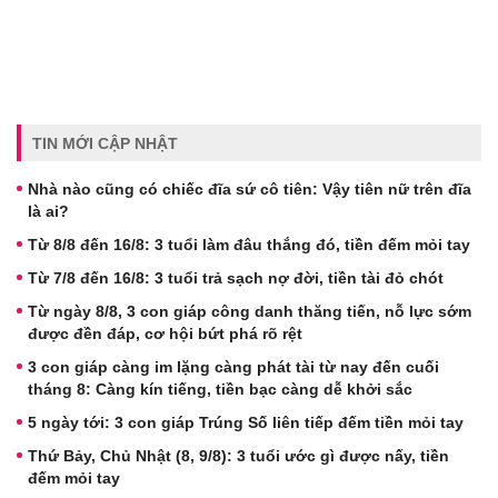
TIN MỚI CẬP NHẬT
Nhà nào cũng có chiếc đĩa sứ cô tiên: Vậy tiên nữ trên đĩa
là ai?
Từ 8/8 đến 16/8: 3 tuổi làm đâu thắng đó, tiền đếm mỏi tay
Từ 7/8 đến 16/8: 3 tuổi trả sạch nợ đời, tiền tài đỏ chót
Từ ngày 8/8, 3 con giáp công danh thăng tiến, nỗ lực sớm
được đền đáp, cơ hội bứt phá rõ rệt
3 con giáp càng im lặng càng phát tài từ nay đến cuối
tháng 8: Càng kín tiếng, tiền bạc càng dễ khởi sắc
5 ngày tới: 3 con giáp Trúng Số liên tiếp đếm tiền mỏi tay
Thứ Bảy, Chủ Nhật (8, 9/8): 3 tuổi ước gì được nấy, tiền
đếm mỏi tay