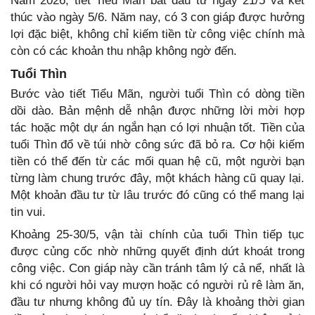
Năm 2026, tiết Tiểu Mãn bắt đầu từ ngày 21/5 và kết
thúc vào ngày 5/6. Năm nay, có 3 con giáp được hưởng
lợi đặc biệt, không chỉ kiếm tiền từ công việc chính mà
còn có các khoản thu nhập không ngờ đến.
Tuổi Thìn
Bước vào tiết Tiểu Mãn, người tuổi Thìn có dòng tiền
dồi dào. Bản mệnh dễ nhận được những lời mời hợp
tác hoặc một dự án ngắn hạn có lợi nhuận tốt. Tiền của
tuổi Thìn đổ về túi nhờ công sức đã bỏ ra. Cơ hội kiếm
tiền có thể đến từ các mối quan hệ cũ, một người bạn
từng làm chung trước đây, một khách hàng cũ quay lại.
Một khoản đầu tư từ lâu trước đó cũng có thể mang lại
tin vui.
Khoảng 25-30/5, vận tài chính của tuổi Thìn tiếp tục
được củng cốc nhờ những quyết định dứt khoát trong
công việc. Con giáp này cần tránh tâm lý cả nể, nhất là
khi có người hỏi vay mượn hoặc có người rủ rê làm ăn,
đầu tư nhưng không đủ uy tín. Đây là khoảng thời gian