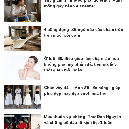
Suy giảm trí nhớ có phải do WiFi? Mầm
mống gây bệnh Alzheimer
4 công dụng bất ngờ của các chấm tròn
trên muôi xới cơm
Ở tuổi 39, điều giúp làm chậm lão hóa
không phải mỹ phẩm đắt tiền mà là 3
thói quen mỗi ngày
Chân váy dài – Món đồ "đa năng" giúp
phái đẹp mặc đẹp suốt mùa thu
Mâu thuẫn vợ chồng: Thư Đan Nguyễn
và chồng cũ đấu tố kịch liệt 1 tuần