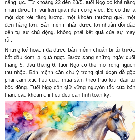
năng lực. Từ khoảng 22 đến 28/5, tuổi Ngọ có khả năng
nhận được tin vui liên quan đến công việc. Đó có thể là
một đợt xét tăng lương, một khoản thưởng quý, một
đơn hàng lớn. Bản mệnh nhận được lợi nhuận dồi dào
đến tự sự chủ động, không phải kết quả của sự may
rủi.
Những kế hoạch đã được bản mệnh chuẩn bị từ trước
bắt đầu đem lại quả ngọt. Bước sang những ngày cuối
tháng 5, đầu tháng 6, tuổi Ngọ có thể mở rộng nguồn
thu nhập. Bản mệnh cần chú ý trong giai đoạn dễ gặp
phải cảm xúc tiêu cực, mua sắm theo trào lưu, đầu tư
bốc đồng. Tuổi Ngọ cần giữ vững nguyên tắc của bản
thân, các khoản chi tiêu đều cần tính toán kỹ.