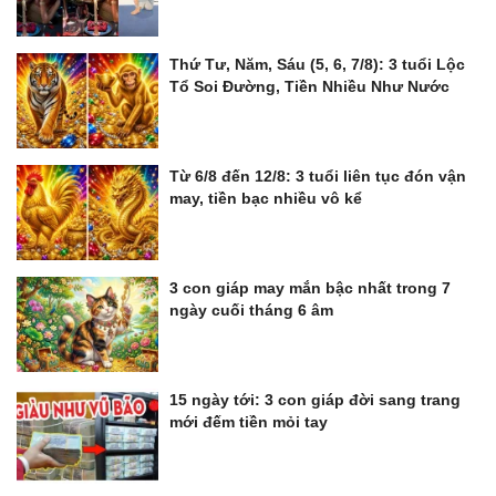
Thứ Tư, Năm, Sáu (5, 6, 7/8): 3 tuổi Lộc
Tổ Soi Đường, Tiền Nhiều Như Nước
Từ 6/8 đến 12/8: 3 tuổi liên tục đón vận
may, tiền bạc nhiều vô kể
3 con giáp may mắn bậc nhất trong 7
ngày cuối tháng 6 âm
15 ngày tới: 3 con giáp đời sang trang
mới đếm tiền mỏi tay