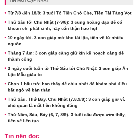
TIN MỚI CẬP NHẬT
Từ 7/8 đến 18/8: 3 tuổi Tổ Tiên Chở Che, Tiền Tài Tăng Vọt
Thứ Sáu tới Chủ Nhật (7-9/8): 3 cung hoàng đạo dễ có
khoản chi phát sinh, hãy cẩn thận hao hụt
10 ngày tới: 3 con giáp mở kho tài lộc, tiền về từ nhiều
nguồn
Tháng 7 âm: 3 con giáp càng giữ kín kế hoạch càng dễ
thành công
3 ngày cuối tuần từ Thứ Sáu tới Chủ Nhật: 3 con giáp Ăn
Lộc Mẫu giàu to
Chọn 1 bầu trời bạn thấy dễ chịu nhất để khám phá điều
bất ngờ về bản thân
Thứ Sáu, Thứ Bảy, Chủ Nhật (7,8,9/8): 3 con giáp giữ ví,
chủ quan là mất tiền không đáng
Thứ Năm, Sáu, Bảy (6, 7, 8/9): 3 tuổi cầu được ước thấy,
tiền về liên tục
Tin nên đọc