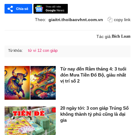
Theo:
giaitri.thoibaovhnt.com.vn
copy link
Tác giả:
Bích Loan
tử vi 12 con giáp
Từ khóa:
Từ nay đến Rằm tháng 4: 3 tuổi
đón Mưa Tiền Đổ Bộ, giàu nhất
vị trí số 2
20 ngày tới: 3 con giáp Trúng Số
không thành tỷ phú cũng là đại
gia