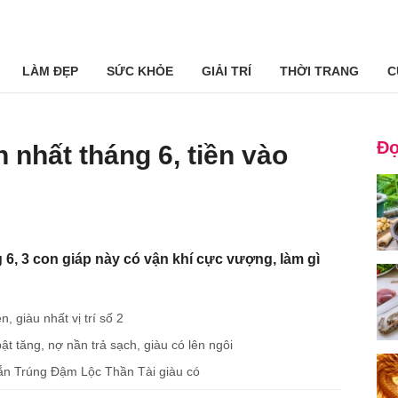
LÀM ĐẸP
SỨC KHỎE
GIẢI TRÍ
THỜI TRANG
C
Đọ
 nhất tháng 6, tiền vào
6, 3 con giáp này có vận khí cực vượng, làm gì
, giàu nhất vị trí số 2
ật tăng, nợ nần trả sạch, giàu có lên ngôi
mắn Trúng Đậm Lộc Thần Tài giàu có