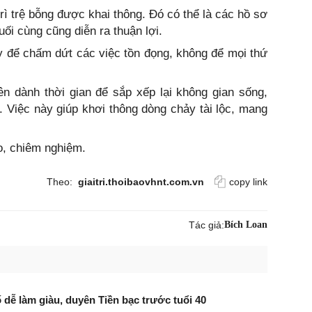
rì trệ bỗng được khai thông. Đó có thể là các hồ sơ
ối cùng cũng diễn ra thuận lợi.
y để chấm dứt các việc tồn đọng, không để mọi thứ
ên dành thời gian để sắp xếp lại không gian sống,
 Việc này giúp khơi thông dòng chảy tài lộc, mang
o, chiêm nghiệm.
Theo:
giaitri.thoibaovhnt.com.vn
copy link
Tác giả:
Bích Loan
ố dễ làm giàu, duyên Tiền bạc trước tuổi 40