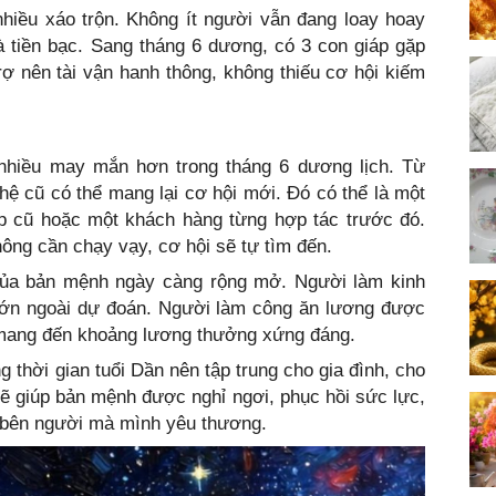
hiều xáo trộn. Không ít người vẫn đang loay hoay
à tiền bạc. Sang tháng 6 dương, có 3 con giáp gặp
rợ nên tài vận hanh thông, không thiếu cơ hội kiếm
nhiều may mắn hơn trong tháng 6 dương lịch. Từ
ệ cũ có thể mang lại cơ hội mới. Đó có thể là một
p cũ hoặc một khách hàng từng hợp tác trước đó.
ông cần chạy vạy, cơ hội sẽ tự tìm đến.
của bản mệnh ngày càng rộng mở. Người làm kinh
 lớn ngoài dự đoán. Người làm công ăn lương được
mang đến khoảng lương thưởng xứng đáng.
 thời gian tuổi Dần nên tập trung cho gia đình, cho
ẽ giúp bản mệnh được nghỉ ngơi, phục hồi sức lực,
 bên người mà mình yêu thương.