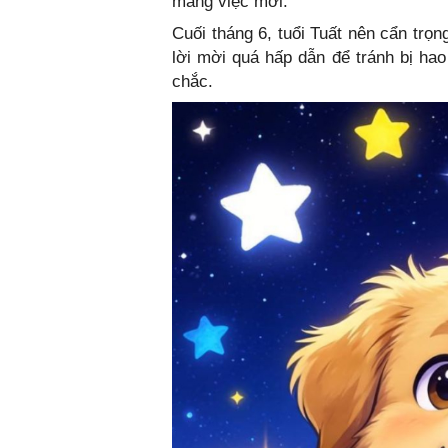
mảng việc mới.
Cuối tháng 6, tuổi Tuất nên cẩn trọ
lời mời quá hấp dẫn để tránh bị hao
chắc.