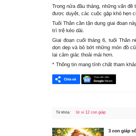
Trong nửa đầu tháng, những vấn đề t
được duyệt, các cuộc gặp khó hẹn cu
Tuổi Thân cần tận dụng giai đoạn nà
trì trệ kéo dài.
Giai đoạn cuối tháng 6, tuổi Thân n
dọn dẹp và bỏ bớt những món đồ cũ.
lại cảm giác thoải mái hơn.
* Thông tin mang tính chất tham khả
tử vi 12 con giáp
Từ khóa:
FaceBook
3 con giáp s