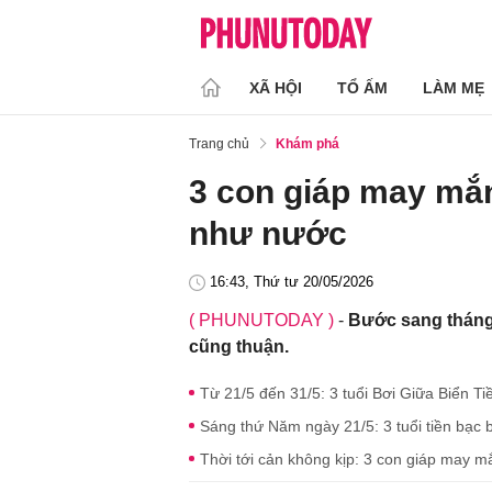
XÃ HỘI
TỔ ẤM
LÀM MẸ
Trang chủ
Khám phá
3 con giáp may mắn
như nước
16:43, Thứ tư 20/05/2026
( PHUNUTODAY )
-
Bước sang tháng 
cũng thuận.
Từ 21/5 đến 31/5: 3 tuổi Bơi Giữa Biển Tiền
Sáng thứ Năm ngày 21/5: 3 tuổi tiền bạc b
Thời tới cản không kịp: 3 con giáp may 