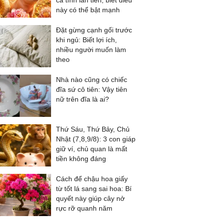
cả tình lẫn tiền, biết điều
này có thể bật mạnh
Đặt gừng cạnh gối trước
khi ngủ: Biết lợi ích,
nhiều người muốn làm
theo
Nhà nào cũng có chiếc
đĩa sứ cô tiên: Vậy tiên
nữ trên đĩa là ai?
Thứ Sáu, Thứ Bảy, Chủ
Nhật (7,8,9/8): 3 con giáp
giữ ví, chủ quan là mất
tiền không đáng
Cách để chậu hoa giấy
từ tốt lá sang sai hoa: Bí
quyết này giúp cây nở
rực rỡ quanh năm