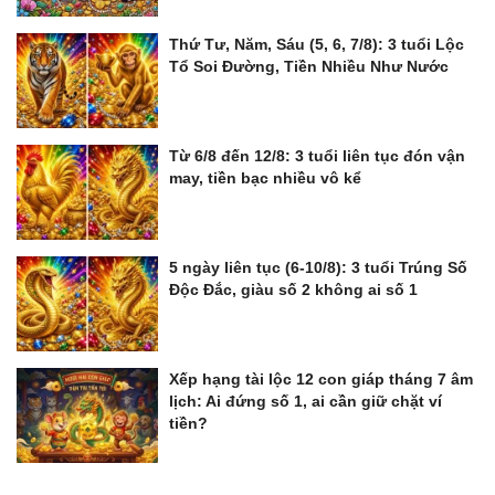
Thứ Tư, Năm, Sáu (5, 6, 7/8): 3 tuổi Lộc
Tổ Soi Đường, Tiền Nhiều Như Nước
Từ 6/8 đến 12/8: 3 tuổi liên tục đón vận
may, tiền bạc nhiều vô kể
5 ngày liên tục (6-10/8): 3 tuổi Trúng Số
Độc Đắc, giàu số 2 không ai số 1
Xếp hạng tài lộc 12 con giáp tháng 7 âm
lịch: Ai đứng số 1, ai cần giữ chặt ví
tiền?