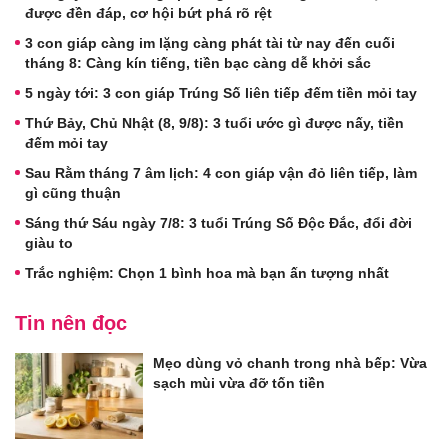
được đền đáp, cơ hội bứt phá rõ rệt
3 con giáp càng im lặng càng phát tài từ nay đến cuối
tháng 8: Càng kín tiếng, tiền bạc càng dễ khởi sắc
5 ngày tới: 3 con giáp Trúng Số liên tiếp đếm tiền mỏi tay
Thứ Bảy, Chủ Nhật (8, 9/8): 3 tuổi ước gì được nấy, tiền
đếm mỏi tay
Sau Rằm tháng 7 âm lịch: 4 con giáp vận đỏ liên tiếp, làm
gì cũng thuận
Sáng thứ Sáu ngày 7/8: 3 tuổi Trúng Số Độc Đắc, đổi đời
giàu to
Trắc nghiệm: Chọn 1 bình hoa mà bạn ấn tượng nhất
Tin nên đọc
Mẹo dùng vỏ chanh trong nhà bếp: Vừa
sạch mùi vừa đỡ tốn tiền