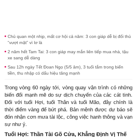
Chủ quan một nhịp, mất cơ hội cả năm: 3 con giáp dễ bị đối thủ
“vượt mặt” vì lơ là
2 năm hết Tam Tai: 3 con giáp may mắn liên tiếp mua nhà, tậu
xe sang dễ dàng
Sau 12h ngày Tết Đoan Ngọ (5/5 âm), 3 tuổi tắm trong biển
tiền, thu nhập có dấu hiệu tăng mạnh
Trong vòng 60 ngày tới, vòng quay vận trình có những
biến đổi mạnh mẽ do sự dịch chuyển của các cát tinh.
Đối với tuổi Hợi, tuổi Thân và tuổi Mão, đây chính là
thời điểm vàng để bứt phá. Bản mệnh được dự báo sẽ
đón nhận cơn mưa tài lộc, công việc hanh thông và vạn
sự như ý.
Tuổi Hợi: Thần Tài Gõ Cửa, Khẳng Định Vị Thế