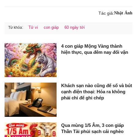
Tác giả:
Nhật Ánh
Tử vi
con giáp
60 ngày tới
Từ khóa:
4 con giáp Mộng Vàng thành
hiện thực, qua đêm nay đổi vận
Khách sạn nào cũng để sổ và bút
cạnh điện thoại: Hóa ra không
phải chỉ để ghi chép
Qua mùng 1/5 Âm, 3 con giáp
Thần Tài phủi sạch cái nghèo