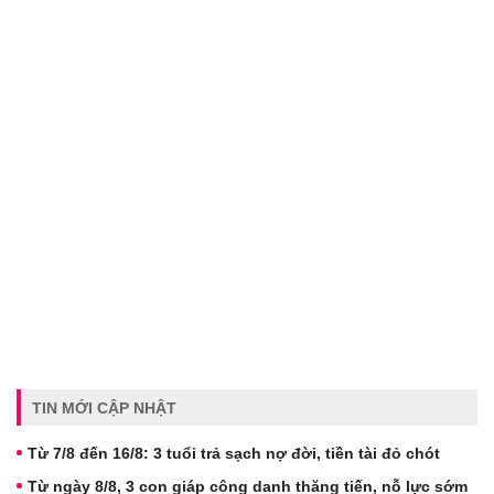
TIN MỚI CẬP NHẬT
Từ 7/8 đến 16/8: 3 tuổi trả sạch nợ đời, tiền tài đỏ chót
Từ ngày 8/8, 3 con giáp công danh thăng tiến, nỗ lực sớm