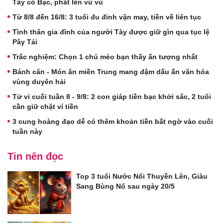
Tây có Bạc, phất lên vù vù
Từ 8/8 đến 16/8: 3 tuổi đu đỉnh vận may, tiền về liên tục
Tình thân gia đình của người Tày được giữ gìn qua tục lệ
Pây Tái
Trắc nghiệm: Chọn 1 chú mèo bạn thấy ấn tượng nhất
Bánh căn - Món ăn miền Trung mang đậm dấu ấn văn hóa
vùng duyên hải
Tử vi cuối tuần 8 - 9/8: 2 con giáp tiền bạc khởi sắc, 2 tuổi
cần giữ chặt ví tiền
3 cung hoàng đạo dễ có thêm khoản tiền bất ngờ vào cuối
tuần này
Tin nên đọc
Top 3 tuổi Nước Nổi Thuyền Lên, Giàu
Sang Bùng Nổ sau ngày 20/5