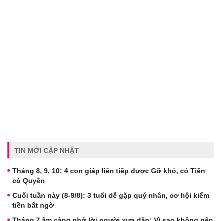
TIN MỚI CẬP NHẬT
Tháng 8, 9, 10: 4 con giáp liên tiếp được Gỡ khó, có Tiền
có Quyền
Cuối tuần này (8-9/8): 3 tuổi dễ gặp quý nhân, cơ hội kiếm
tiền bất ngờ
Tháng 7 âm càng nhớ lời người xưa dặn: Vì sao không nên