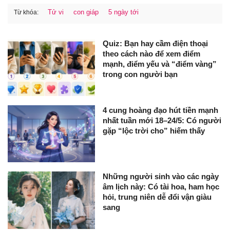
Tử vi
con giáp
5 ngày tới
Từ khóa:
Quiz: Bạn hay cầm điện thoại
theo cách nào để xem điểm
mạnh, điểm yếu và “điểm vàng”
trong con người bạn
4 cung hoàng đạo hút tiền mạnh
nhất tuần mới 18–24/5: Có người
gặp “lộc trời cho” hiếm thấy
Những người sinh vào các ngày
âm lịch này: Có tài hoa, ham học
hỏi, trung niên dễ đổi vận giàu
sang