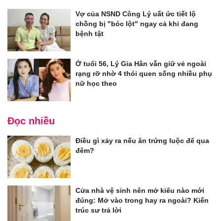
Vợ của NSND Công Lý uất ức tiết lộ
chồng bị "bóc lột" ngay cả khi đang
bệnh tật
Ở tuổi 56, Lý Gia Hân vẫn giữ vẻ ngoài
rạng rỡ nhờ 4 thói quen sống nhiều phụ
nữ học theo
Đọc nhiều
Điều gì xảy ra nếu ăn trứng luộc để qua
đêm?
Cửa nhà vệ sinh nên mở kiểu nào mới
đúng: Mở vào trong hay ra ngoài? Kiến
trúc sư trả lời