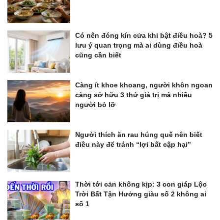
Có nên đóng kín cửa khi bật điều hoà? 5
lưu ý quan trọng mà ai dùng điều hoà
cũng cần biết
Càng ít khoe khoang, người khôn ngoan
càng sở hữu 3 thứ giá trị mà nhiều
người bỏ lỡ
Người thích ăn rau húng quế nên biết
điều này để tránh “lợi bất cập hại”
Thời tới cản không kịp: 3 con giáp Lộc
Trời Bất Tận Hưởng giàu số 2 không ai
số 1