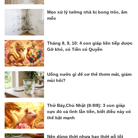
Mẹo xử lý tường nhà bị bong tróc, ẩm
mốc
Tháng 8, 9, 10: 4 con giáp liên tiếp được
Gỡ khó, có Tiền có Quyền
Uống nước gì để cơ thể thơm mát, giảm
mùi hôi?
Thứ Bảy,Chủ Nhật (8-9/8): 3 con giáp
cực đỏ cả tình lẫn tiền, biết điều này có
thể bật mạnh
Nên dùng thớt nhựa hay thớt gỗ tốt