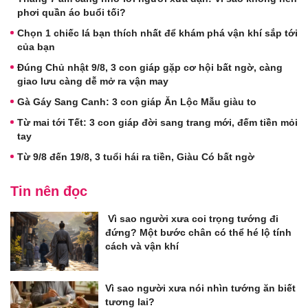
phơi quần áo buổi tối?
Chọn 1 chiếc lá bạn thích nhất để khám phá vận khí sắp tới
của bạn
Đúng Chủ nhật 9/8, 3 con giáp gặp cơ hội bất ngờ, càng
giao lưu càng dễ mở ra vận may
Gà Gáy Sang Canh: 3 con giáp Ăn Lộc Mẫu giàu to
Từ mai tới Tết: 3 con giáp đời sang trang mới, đếm tiền mỏi
tay
Từ 9/8 đến 19/8, 3 tuổi hái ra tiền, Giàu Có bất ngờ
Tin nên đọc
Vì sao người xưa coi trọng tướng đi
đứng? Một bước chân có thể hé lộ tính
cách và vận khí
Vì sao người xưa nói nhìn tướng ăn biết
tương lai?