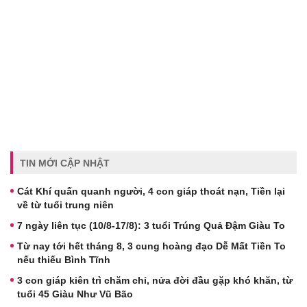
TIN MỚI CẬP NHẬT
Cát Khí quấn quanh người, 4 con giáp thoát nạn, Tiền lại
về từ tuổi trung niên
7 ngày liên tục (10/8-17/8): 3 tuổi Trúng Quả Đậm Giàu To
Từ nay tới hết tháng 8, 3 cung hoàng đạo Dễ Mất Tiền To
nếu thiếu Bình Tĩnh
3 con giáp kiên trì chăm chỉ, nửa đời đầu gặp khó khăn, từ
tuổi 45 Giàu Như Vũ Bão