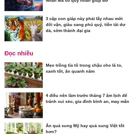
Nhân Mã có quý nhân giúp đỡ
3 cặp con giáp này phải lấy nhau mới
đổi vận, giàu sang phú quý, tiền tài dư
dả, sớm thành đại gia
Đọc nhiều
Mẹo trồng tía tô trong chậu cho lá to,
xanh tốt, ăn quanh năm
4 điều nên làm trước tháng 7 âm lịch để
tránh xui xẻo, gia đình bình an, may mắn
Ăn quả sung Mỹ hay quả sung Việt tốt
hơn?