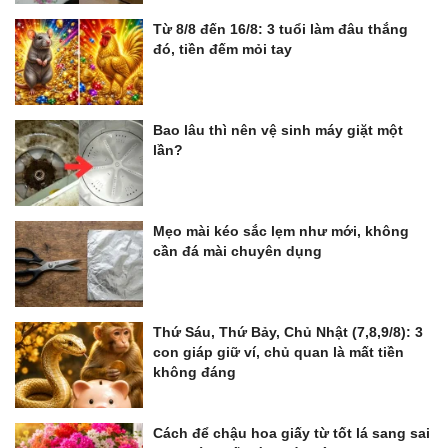
Từ 8/8 đến 16/8: 3 tuổi làm đâu thắng
đó, tiền đếm mỏi tay
Bao lâu thì nên vệ sinh máy giặt một
lần?
Mẹo mài kéo sắc lẹm như mới, không
cần đá mài chuyên dụng
Thứ Sáu, Thứ Bảy, Chủ Nhật (7,8,9/8): 3
con giáp giữ ví, chủ quan là mất tiền
không đáng
Cách để chậu hoa giấy từ tốt lá sang sai