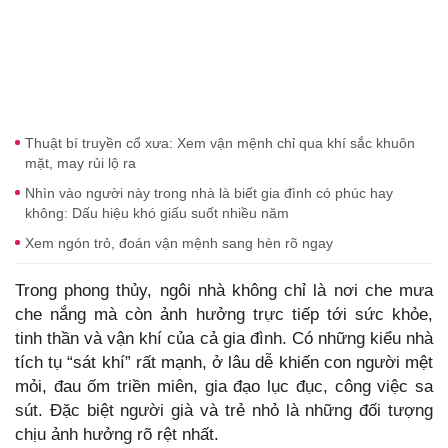
Thuật bí truyền cổ xưa: Xem vận mệnh chỉ qua khí sắc khuôn
mặt, may rủi lộ ra
Nhìn vào người này trong nhà là biết gia đình có phúc hay
không: Dấu hiệu khó giấu suốt nhiều năm
Xem ngón trỏ, đoán vận mệnh sang hèn rõ ngay
Trong phong thủy, ngôi nhà không chỉ là nơi che mưa
che nắng mà còn ảnh hưởng trực tiếp tới sức khỏe,
tinh thần và vận khí của cả gia đình. Có những kiểu nhà
tích tụ “sát khí” rất mạnh, ở lâu dễ khiến con người mệt
mỏi, đau ốm triền miên, gia đạo lục đục, công việc sa
sút. Đặc biệt người già và trẻ nhỏ là những đối tượng
chịu ảnh hưởng rõ rệt nhất.