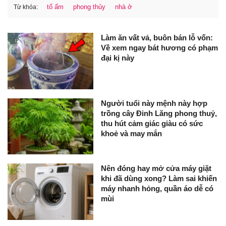
tổ ấm
phong thủy
nhà ở
Từ khóa:
Làm ăn vất vả, buôn bán lỗ vốn:
Về xem ngay bát hương có phạm
đại kị này
Người tuổi này mệnh này hợp
trồng cây Đinh Lăng phong thuỷ,
thu hút cảm giác giàu có sức
khoẻ và may mắn
Nên đóng hay mở cửa máy giặt
khi đã dùng xong? Làm sai khiến
máy nhanh hỏng, quần áo dễ có
mùi