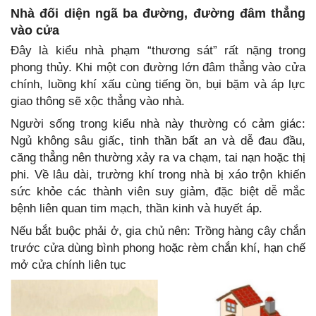
Nhà đối diện ngã ba đường, đường đâm thẳng
vào cửa
Đây là kiểu nhà phạm “thương sát” rất nặng trong
phong thủy. Khi một con đường lớn đâm thẳng vào cửa
chính, luồng khí xấu cùng tiếng ồn, bụi bặm và áp lực
giao thông sẽ xộc thẳng vào nhà.
Người sống trong kiểu nhà này thường có cảm giác:
Ngủ không sâu giấc, tinh thần bất an và dễ đau đầu,
căng thẳng nên thường xảy ra va chạm, tai nạn hoặc thị
phi. Về lâu dài, trường khí trong nhà bị xáo trộn khiến
sức khỏe các thành viên suy giảm, đặc biệt dễ mắc
bệnh liên quan tim mạch, thần kinh và huyết áp.
Nếu bắt buộc phải ở, gia chủ nên: Trồng hàng cây chắn
trước cửa dùng bình phong hoặc rèm chắn khí, hạn chế
mở cửa chính liên tục