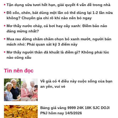
Tận dụng sữa tươi hết hạn, giải quyết 4 vấn đề trong nhà
Đồ cốc, chén, bát dùng một lần có thể dùng lại 1-2 lần nữa
không? Chuyên gia chỉ rõ khi nào nên bỏ ngay
Mơ thấy nước chảy, cá bơi hay cây xanh: Điềm báo nào
đáng mừng nhất?
Mua rau đừng chăm chăm chọn bó xanh mướt, người bán
mách nhỏ: Phải quan sát kỹ 3 điểm này
Mơ thấy người thân đã khuất là điềm gì? Không phải lúc
nào cũng xấu
Tin nên đọc
Về già có 4 điều này cuộc sống của bạn
an yên, vui vẻ
Bảng giá vàng 9999 24K 18K SJC DOJI
PNJ hôm nay 14/5/2026