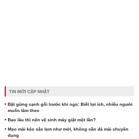
TIN MỚI CẬP NHẬT
Đặt gừng cạnh gối trước khi ngủ: Biết lợi ích, nhiều người
muốn làm theo
Bao lâu thì nên vệ sinh máy giặt một lần?
Mẹo mài kéo sắc lẹm như mới, không cần đá mài chuyên
dụng