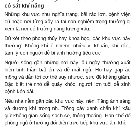
có sát khí nặng
Những khu vực như nghĩa trang, bãi rác lớn, bệnh viện
cũ hoặc nơi từng xảy ra tai nạn nghiêm trọng thường bị
xem là nơi có trường năng lượng xấu.
Dù xét theo phong thủy hay khoa học, các khu vực này
thường: Không khí ô nhiễm, nhiều vi khuẩn, khí độc,
tâm lý con người dễ bị ảnh hưởng tiêu cực
Người sống gần những nơi này lâu ngày thường xuất
hiện tinh thần bất ổn và dễ mất ngủ. Họ hay gặp ác
mộng và dẫn tới cơ thể suy nhược, sức đề kháng giảm.
Đặc biệt trẻ nhỏ dễ quấy khóc, người lớn tuổi dễ sinh
bệnh kéo dài.
Nếu nhà nằm gần các khu vực này, nên: Tăng ánh sáng
và dương khí trong nh. Trồng cây xanh chắn khí xấu
giữ không gian sống sạch sẽ, thông thoáng. Hạn chế để
phòng ngủ ở hướng đối diện trực tiếp khu vực âm khí.