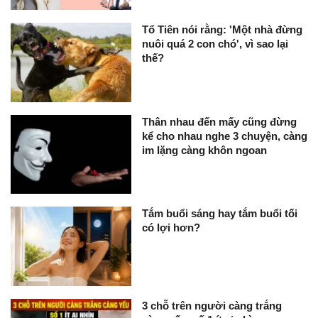
Tổ Tiên nói rằng: 'Một nhà đừng
nuôi quá 2 con chó', vì sao lại
thế?
Thân nhau đến mấy cũng đừng
kể cho nhau nghe 3 chuyện, càng
im lặng càng khôn ngoan
Tắm buổi sáng hay tắm buổi tối
có lợi hơn?
3 chỗ trên người càng trắng