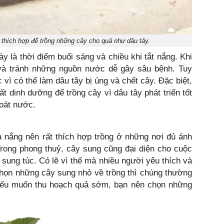
 thích hợp để trồng những cây cho quả như dâu tây.
y là thời điểm buổi sáng và chiều khi tắt nắng. Khi
và tránh những nguồn nước dễ gây sâu bệnh. Tuy
vì có thể làm dâu tây bị úng và chết cây. Đặc biệt,
t dinh dưỡng để trồng cây vì dâu tây phát triển tốt
hoát nước.
a nắng nên rất thích hợp trồng ở những nơi đủ ánh
ong phong thuỷ, cây sung cũng đại diện cho cuộc
 sung túc. Có lẽ vì thế mà nhiều người yêu thích và
chọn những cây sung nhỏ về trồng thì chúng thường
 nếu muốn thu hoạch quả sớm, bạn nên chọn những