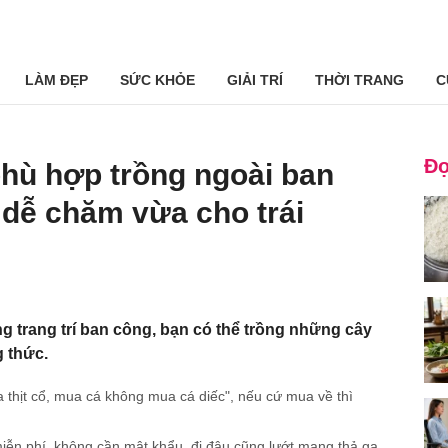
LÀM ĐẸP
SỨC KHỎE
GIẢI TRÍ
THỜI TRANG
C
Đọ
 phù hợp trồng ngoài ban
 dễ chăm vừa cho trái
g trang trí ban công, bạn có thể trồng những cây
g thức.
 thịt cổ, mua cá không mua cá diếc", nếu cứ mua về thì
i miễn phí, không cần mật khẩu, đi đâu cũng lướt mạng thả ga