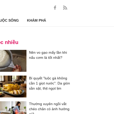
UỘC SỐNG
KHÁM PHÁ
c nhiều
Nên vo gạo mấy lần khi
nấu cơm là tốt nhất?
Bí quyết "luộc gà không
cần 1 giọt nước": Da giòn
sần sật, thịt ngọt lịm
Thường xuyên ngồi vắt
chéo chân có ảnh hưởng