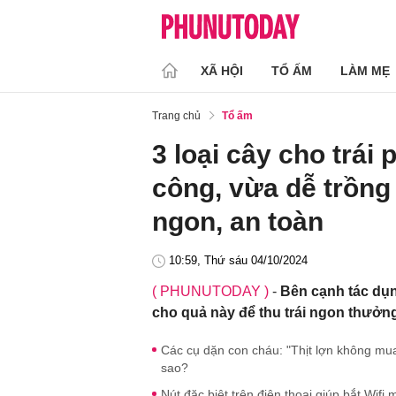
XÃ HỘI
TỔ ẤM
LÀM MẸ
Trang chủ
Tổ ấm
3 loại cây cho trái
công, vừa dễ trồng
ngon, an toàn
10:59, Thứ sáu 04/10/2024
( PHUNUTODAY )
-
Bên cạnh tác dụn
cho quả này để thu trái ngon thưởn
Các cụ dặn con cháu: "Thịt lợn không mua
sao?
Nút đặc biệt trên điện thoại giúp bắt Wif