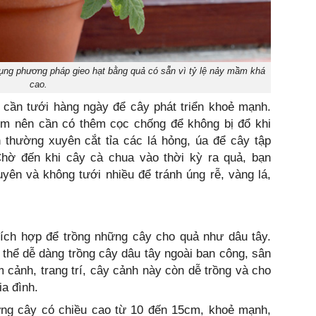
dụng phương pháp gieo hạt bằng quả có sẵn vì tỷ lệ nảy mầm khá
cao.
 cần tưới hàng ngày để cây phát triển khoẻ mạnh.
m nên cần có thêm cọc chống để không bị đổ khi
 thường xuyên cắt tỉa các lá hỏng, úa để cây tập
 Chờ đến khi cây cà chua vào thời kỳ ra quả, bạn
ên và không tưới nhiều để tránh úng rễ, vàng lá,
hích hợp để trồng những cây cho quả như dâu tây.
thể dễ dàng trồng cây dâu tây ngoài ban công, sân
cảnh, trang trí, cây cảnh này còn dễ trồng và cho
ia đình.
ững cây có chiều cao từ 10 đến 15cm, khoẻ mạnh,