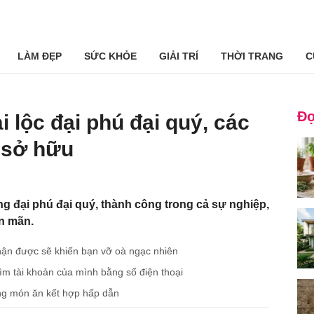
LÀM ĐẸP
SỨC KHỎE
GIẢI TRÍ
THỜI TRANG
C
Đọ
 lộc đại phú đại quý, các
 sở hữu
ng đại phú đại quý, thành công trong cả sự nghiệp,
ên mãn.
 nhận được sẽ khiến bạn vỡ oà ngạc nhiên
tìm tài khoản của mình bằng số điện thoại
g món ăn kết hợp hấp dẫn