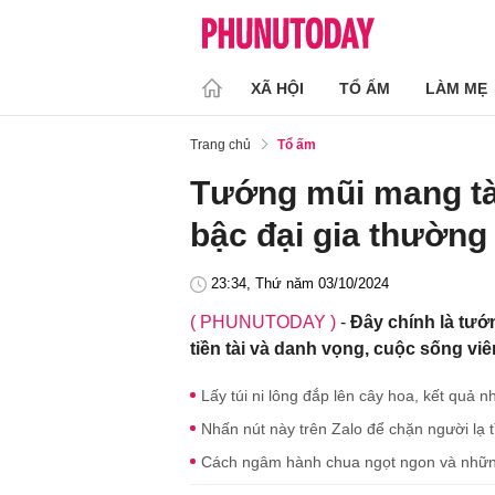
XÃ HỘI
TỔ ẤM
LÀM MẸ
Trang chủ
Tổ ấm
Tướng mũi mang tài
bậc đại gia thường
23:34, Thứ năm 03/10/2024
( PHUNUTODAY )
-
Đây chính là tướ
tiền tài và danh vọng, cuộc sống vi
Lấy túi ni lông đắp lên cây hoa, kết quả
Nhấn nút này trên Zalo để chặn người lạ 
Cách ngâm hành chua ngọt ngon và nhữn