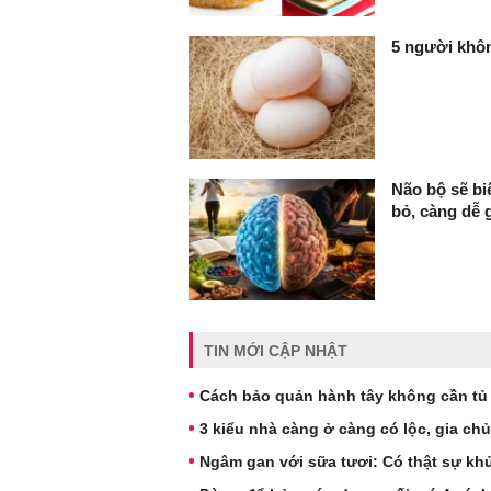
5 người khôn
Não bộ sẽ bi
bỏ, càng dễ 
TIN MỚI CẬP NHẬT
Cách bảo quản hành tây không cần tủ 
3 kiểu nhà càng ở càng có lộc, gia ch
Ngâm gan với sữa tươi: Có thật sự kh