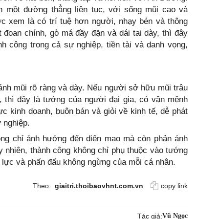
 một đường thẳng liên tục, với sống mũi cao và
c xem là có trí tuệ hơn người, nhạy bén và thông
đoan chính, gò má đầy đặn và dái tai dày, thì đây
nh công trong cả sự nghiệp, tiền tài và danh vọng,
 cánh mũi rõ ràng và dày. Nếu người sở hữu mũi trâu
 thì đây là tướng của người đại gia, có vận mệnh
ực kinh doanh, buôn bán và giỏi về kinh tế, dễ phát
 nghiệp.
ng chỉ ảnh hưởng đến diện mạo mà còn phản ánh
y nhiên, thành công không chỉ phụ thuộc vào tướng
 lực và phấn đấu không ngừng của mỗi cá nhân.
Theo:
giaitri.thoibaovhnt.com.vn
copy link
Tác giả:
Vũ Ngọc