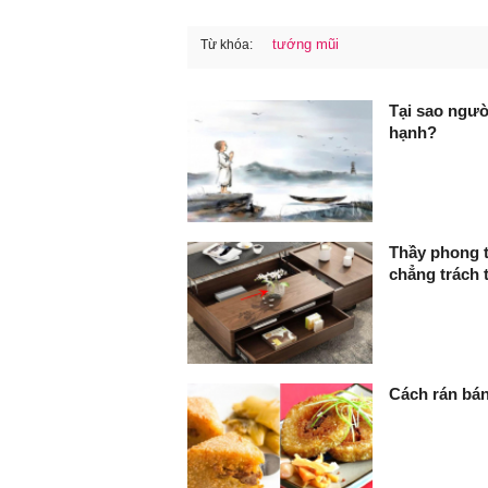
tướng mũi
Từ khóa:
FaceBook
Tại sao ngườ
hạnh?
Thầy phong t
chẳng trách 
Cách rán bá