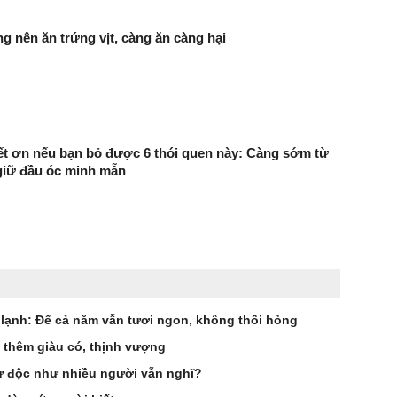
g nên ăn trứng vịt, càng ăn càng hại
ết ơn nếu bạn bỏ được 6 thói quen này: Càng sớm từ
giữ đầu óc minh mẫn
lạnh: Để cả năm vẫn tươi ngon, không thối hỏng
ủ thêm giàu có, thịnh vượng
ử độc như nhiều người vẫn nghĩ?