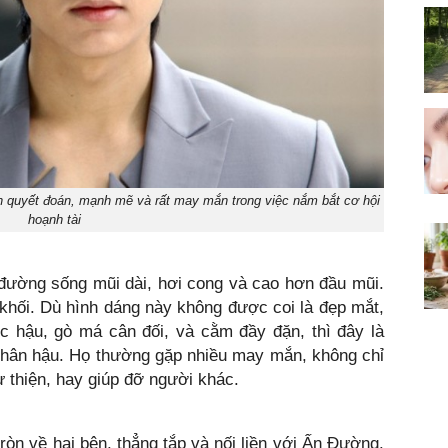
h quyết đoán, mạnh mẽ và rất may mắn trong việc nắm bắt cơ hội
hoạnh tài
 đường sống mũi dài, hơi cong và cao hơn đầu mũi.
khối. Dù hình dáng này không được coi là đẹp mắt,
 hậu, gò má cân đối, và cằm đầy đặn, thì đây là
nhân hậu. Họ thường gặp nhiều may mắn, không chỉ
ừ thiện, hay giúp đỡ người khác.
ròn về hai bên, thẳng tắp và nối liền với Ấn Đường.