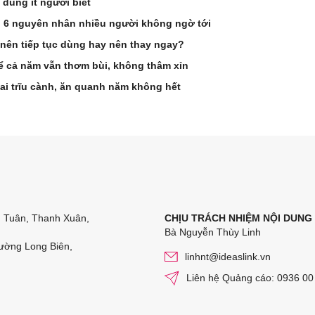
dùng ít người biết
? 6 nguyên nhân nhiều người không ngờ tới
nên tiếp tục dùng hay nên thay ngay?
ể cả năm vẫn thơm bùi, không thâm xỉn
ai trĩu cành, ăn quanh năm không hết
n Tuân, Thanh Xuân,
CHỊU TRÁCH NHIỆM NỘI DUNG
Bà Nguyễn Thùy Linh
ường Long Biên,
linhnt@ideaslink.vn
Liên hệ Quảng cáo: 0936 00