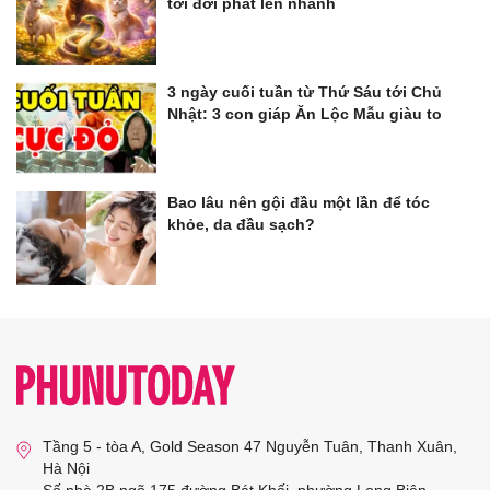
tới đời phất lên nhanh
3 ngày cuối tuần từ Thứ Sáu tới Chủ
Nhật: 3 con giáp Ăn Lộc Mẫu giàu to
Bao lâu nên gội đầu một lần để tóc
khỏe, da đầu sạch?
Tầng 5 - tòa A, Gold Season 47 Nguyễn Tuân, Thanh Xuân,
Hà Nội
Số nhà 2B ngõ 175 đường Bát Khối, phường Long Biên,