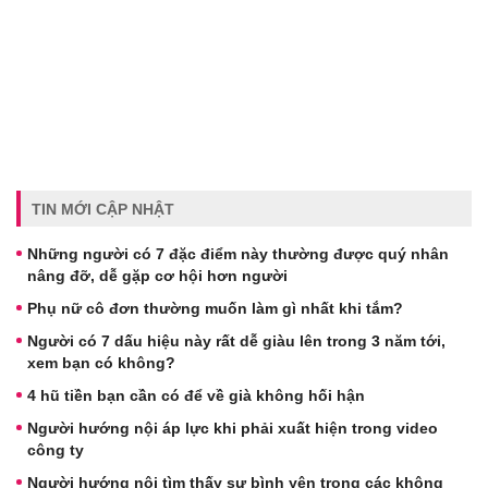
TIN MỚI CẬP NHẬT
Những người có 7 đặc điểm này thường được quý nhân
nâng đỡ, dễ gặp cơ hội hơn người
Phụ nữ cô đơn thường muốn làm gì nhất khi tắm?
Người có 7 dấu hiệu này rất dễ giàu lên trong 3 năm tới,
xem bạn có không?
4 hũ tiền bạn cần có để về già không hối hận
Người hướng nội áp lực khi phải xuất hiện trong video
công ty
Người hướng nội tìm thấy sự bình yên trong các không