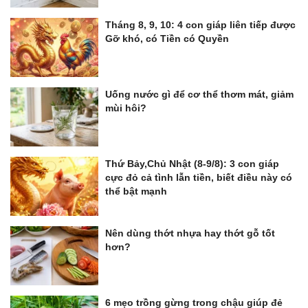
Tháng 8, 9, 10: 4 con giáp liên tiếp được
Gỡ khó, có Tiền có Quyền
Uống nước gì để cơ thể thơm mát, giảm
mùi hôi?
Thứ Bảy,Chủ Nhật (8-9/8): 3 con giáp
cực đỏ cả tình lẫn tiền, biết điều này có
thể bật mạnh
Nên dùng thớt nhựa hay thớt gỗ tốt
hơn?
6 mẹo trồng gừng trong chậu giúp đẻ