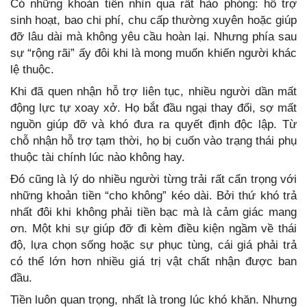
Có những khoản tiền nhìn qua rất hào phóng: hỗ trợ
sinh hoạt, bao chi phí, chu cấp thường xuyên hoặc giúp
đỡ lâu dài mà không yêu cầu hoàn lại. Nhưng phía sau
sự “rộng rãi” ấy đôi khi là mong muốn khiến người khác
lệ thuộc.
Khi đã quen nhận hỗ trợ liên tục, nhiều người dần mất
động lực tự xoay xở. Họ bắt đầu ngại thay đổi, sợ mất
nguồn giúp đỡ và khó đưa ra quyết định độc lập. Từ
chỗ nhận hỗ trợ tạm thời, họ bị cuốn vào trạng thái phụ
thuộc tài chính lúc nào không hay.
Đó cũng là lý do nhiều người từng trải rất cẩn trọng với
những khoản tiền “cho không” kéo dài. Bởi thứ khó trả
nhất đôi khi không phải tiền bạc mà là cảm giác mang
ơn. Một khi sự giúp đỡ đi kèm điều kiện ngầm về thái
độ, lựa chọn sống hoặc sự phục tùng, cái giá phải trả
có thể lớn hơn nhiều giá trị vật chất nhận được ban
đầu.
Tiền luôn quan trọng, nhất là trong lúc khó khăn. Nhưng