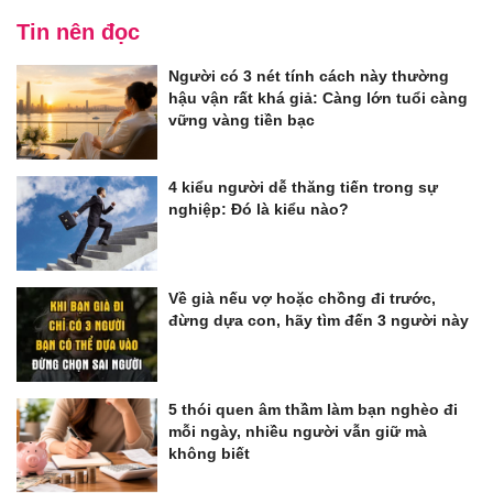
Tin nên đọc
Người có 3 nét tính cách này thường
hậu vận rất khá giả: Càng lớn tuổi càng
vững vàng tiền bạc
4 kiểu người dễ thăng tiến trong sự
nghiệp: Đó là kiểu nào?
Về già nếu vợ hoặc chồng đi trước,
đừng dựa con, hãy tìm đến 3 người này
5 thói quen âm thầm làm bạn nghèo đi
mỗi ngày, nhiều người vẫn giữ mà
không biết