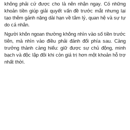
không phải cứ được cho là nên nhận ngay. Có những
khoản tiền giúp giải quyết vấn đề trước mắt nhưng lại
tạo thêm gánh nặng dài hạn về tâm lý, quan hệ và sự tự
do cá nhân.
Người khôn ngoan thường không nhìn vào số tiền trước
tiên, mà nhìn vào điều phải đánh đổi phía sau. Càng
trưởng thành càng hiểu: giữ được sự chủ động, minh
bạch và độc lập đôi khi còn giá trị hơn một khoản hỗ trợ
nhất thời.