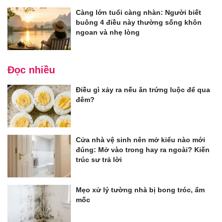
Càng lớn tuổi càng nhàn: Người biết
buông 4 điều này thường sống khôn
ngoan và nhẹ lòng
Đọc nhiều
Điều gì xảy ra nếu ăn trứng luộc để qua
đêm?
Cửa nhà vệ sinh nên mở kiểu nào mới
đúng: Mở vào trong hay ra ngoài? Kiến
trúc sư trả lời
Mẹo xử lý tường nhà bị bong tróc, ẩm
mốc