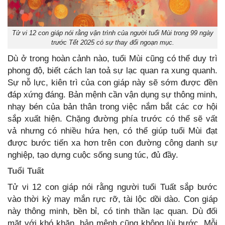
Tử vi 12 con giáp nói rằng vận trình của người tuổi Mùi trong 99 ngày
trước Tết 2025 có sự thay đổi ngoạn mục.
Dù ở trong hoàn cảnh nào, tuổi Mùi cũng có thể duy trì
phong độ, biết cách lan toả sự lạc quan ra xung quanh.
Sự nỗ lực, kiên trì của con giáp này sẽ sớm được đền
đáp xứng đáng. Bản mệnh cần vận dụng sự thông minh,
nhạy bén của bản thân trong việc nắm bắt các cơ hội
sắp xuất hiện. Chặng đường phía trước có thể sẽ vất
vả nhưng có nhiều hứa hẹn, có thể giúp tuổi Mùi đạt
được bước tiến xa hơn trên con đường công danh sự
nghiệp, tạo dựng cuộc sống sung túc, đủ đầy.
Tuổi Tuất
Tử vi 12 con giáp nói rằng người tuổi Tuất sắp bước
vào thời kỳ may mắn rực rỡ, tài lộc dồi dào. Con giáp
này thông minh, bền bỉ, có tinh thần lạc quan. Dù đối
mặt với khó khăn, bản mệnh cũng không lùi bước. Mỗi