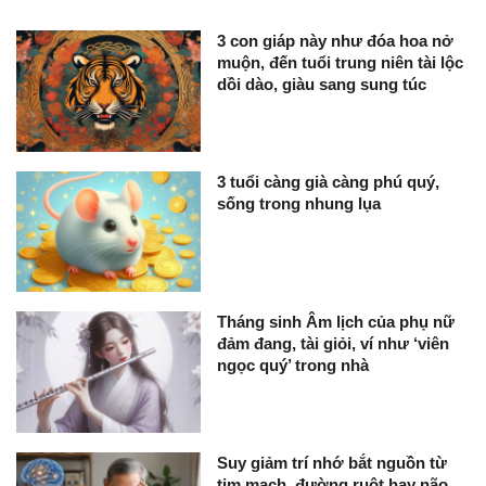
3 con giáp này như đóa hoa nở
muộn, đến tuổi trung niên tài lộc
dồi dào, giàu sang sung túc
3 tuổi càng già càng phú quý,
sống trong nhung lụa
Tháng sinh Âm lịch của phụ nữ
đảm đang, tài giỏi, ví như ‘viên
ngọc quý’ trong nhà
Suy giảm trí nhớ bắt nguồn từ
tim mạch, đường ruột hay não