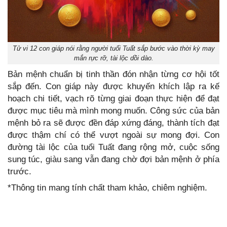
Tử vi 12 con giáp nói rằng người tuổi Tuất sắp bước vào thời kỳ may
mắn rực rỡ, tài lộc dồi dào.
Bản mệnh chuẩn bị tinh thần đón nhận từng cơ hội tốt
sắp đến. Con giáp này được khuyến khích lập ra kế
hoạch chi tiết, vạch rõ từng giai đoạn thực hiện để đạt
được mục tiêu mà mình mong muốn. Công sức của bản
mệnh bỏ ra sẽ được đền đáp xứng đáng, thành tích đạt
được thậm chí có thể vượt ngoài sự mong đợi. Con
đường tài lộc của tuổi Tuất đang rộng mở, cuộc sống
sung túc, giàu sang vẫn đang chờ đợi bản mệnh ở phía
trước.
*Thông tin mang tính chất tham khảo, chiêm nghiệm.