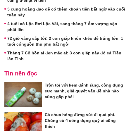
cần giữ chặt ví tiền
3 cung hoàng đạo dễ có thêm khoản tiền bất ngờ vào cuối
tuần này
4 tuổi có Lộc Rơi Lộc Vãi, sang tháng 7 Âm vượng vận
phất lên
72 giờ vàng sắp tới: 2 con giáp khôn khéo dễ trúng lớn, 1
tuổi cónguồn thu phụ bất ngờ
Tháng 7 Cô hồn ai đen mặc ai: 3 con giáp này đỏ cả Tiền
lẫn Tình
Tin nên đọc
Trộn tỏi với kem đánh răng, công dụng
cực mạnh, giải quyết vấn đề nhà nào
cũng gặp phải
Cà chua hỏng đừng vứt đi quá phí:
Chúng có 4 công dụng quý ai cũng
thích