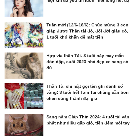
một khi đã yêu thì luôn “hết lòng hết dạ”
Tuần mới (12/6-18/6): Chúc mừng 3 con
giáp được Thần tài độ, đổi đời giàu có,
1 tuổi khó khăn dễ mất tiền
Hợp vía thần Tài: 3 tuổi này may mắn
dồn dập, cuối 2023 nhà đẹp xe sang có
đủ
Thần Tài chỉ mặt gọi tên ghi danh sổ
vàng: 3 tuổi hết Tam Tai chẳng cần bon
chen cũng thành đại gia
Sang năm Giáp Thìn 2024: 4 tuổi tài vận
phất như diều gặp gió, tiền đếm mỏi tay