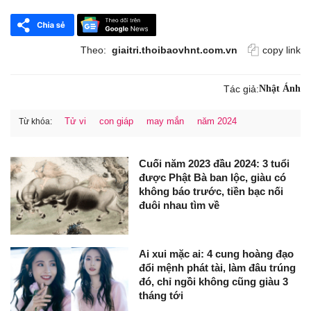
Theo:
giaitri.thoibaovhnt.com.vn
copy link
Tác giả:
Nhật Ánh
Tử vi
con giáp
may mắn
năm 2024
Từ khóa:
Cuối năm 2023 đầu 2024: 3 tuổi
được Phật Bà ban lộc, giàu có
không báo trước, tiền bạc nối
đuôi nhau tìm về
Ai xui mặc ai: 4 cung hoàng đạo
đổi mệnh phát tài, làm đâu trúng
đó, chỉ ngồi không cũng giàu 3
tháng tới