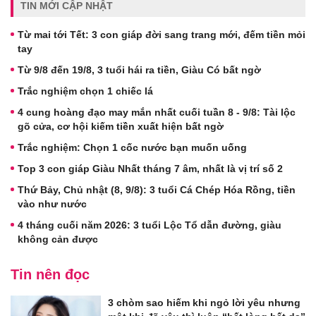
TIN MỚI CẬP NHẬT
Từ mai tới Tết: 3 con giáp đời sang trang mới, đếm tiền mỏi
tay
Từ 9/8 đến 19/8, 3 tuổi hái ra tiền, Giàu Có bất ngờ
Trắc nghiệm chọn 1 chiếc lá
4 cung hoàng đạo may mắn nhất cuối tuần 8 - 9/8: Tài lộc
gõ cửa, cơ hội kiếm tiền xuất hiện bất ngờ
Trắc nghiệm: Chọn 1 cốc nước bạn muốn uống
Top 3 con giáp Giàu Nhất tháng 7 âm, nhất là vị trí số 2
Thứ Bảy, Chủ nhật (8, 9/8): 3 tuổi Cá Chép Hóa Rồng, tiền
vào như nước
4 tháng cuối năm 2026: 3 tuổi Lộc Tổ dẫn đường, giàu
không cản được
Tin nên đọc
3 chòm sao hiếm khi ngỏ lời yêu nhưng