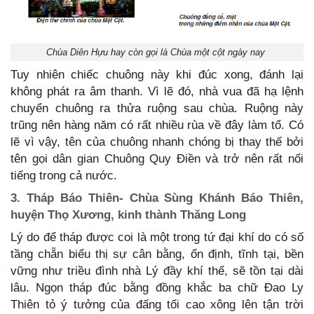
Chùa Diên Hựu hay còn gọi là Chùa một cột ngày nay
Tuy nhiên chiếc chuông này khi đúc xong, đánh lại
không phát ra âm thanh. Vì lẽ đó, nhà vua đã hạ lệnh
chuyển chuông ra thửa ruộng sau chùa. Ruộng này
trũng nên hàng năm có rất nhiều rùa về đây làm tổ. Có
lẽ vì vậy, tên của chuông nhanh chóng bị thay thế bởi
tên gọi dân gian Chuông Quy Điền và trở nên rất nổi
tiếng trong cả nước.
3. Tháp Báo Thiên- Chùa Sùng Khánh Báo Thiên,
huyện Thọ Xương, kinh thành Thăng Long
Lý do để tháp được coi là một trong tứ đại khí do có số
tầng chẵn biểu thị sự cân bằng, ổn định, tĩnh tại, bền
vững như triều đình nhà Lý đầy khí thế, sẽ tồn tại dài
lâu. Ngọn tháp đúc bằng đồng khắc ba chữ Đao Ly
Thiên tỏ ý tưởng của đấng tối cao xông lên tận trời