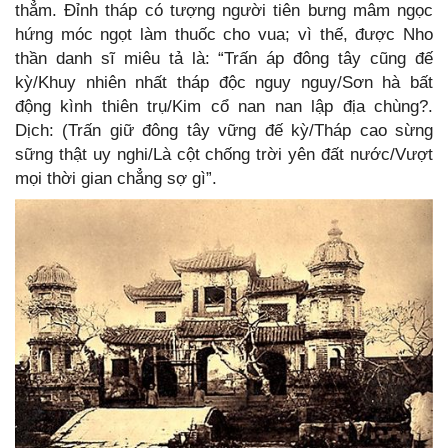
thẳm. Đỉnh tháp có tượng người tiên bưng mâm ngọc
hứng móc ngọt làm thuốc cho vua; vì thế, được Nho
thần danh sĩ miêu tả là: “Trấn áp đông tây cũng đế
kỳ/Khuy nhiên nhất tháp độc nguy nguy/Sơn hà bất
động kình thiên trụ/Kim cổ nan nan lập địa chùng?.
Dịch: (Trấn giữ đông tây vững đế kỳ/Tháp cao sừng
sững thật uy nghi/Là cột chống trời yên đất nước/Vượt
mọi thời gian chẳng sợ gì”.