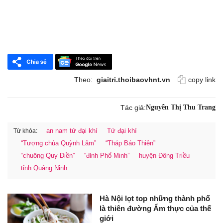
Theo:
giaitri.thoibaovhnt.vn
copy link
Tác giả:
Nguyễn Thị Thu Trang
an nam tứ đại khí
Tứ đại khí
Từ khóa:
“Tượng chùa Quỳnh Lâm”
“Tháp Báo Thiên”
“chuông Quy Điền”
“đỉnh Phổ Minh”
huyện Đông Triều
tỉnh Quảng Ninh
Hà Nội lọt top những thành phố
là thiên đường Ẩm thực của thế
giới