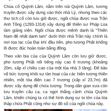
Chùa cổ Quỳnh Lâm, nằm trên núi Quỳnh Lâm, tương
truyền được xây dựng vào thời nhà Lý, nhưng theo các
thư tịch cổ còn lưu giữ được, ngôi chùa được vua Trần
Anh Tông (1293-1314) xây dựng để thiền sư Pháp Loa
làm giảng viện. Ngôi chùa được mệnh danh là “Thiên
Nam đệ nhất danh lam” dưới thời nhà Trần này chính là
nơi tọa lạc của Đại khí đầu tiên, pho tượng Phật khổng
lồ được đúc hoàn toàn bằng đồng.
Theo văn bia của của Quỳnh Lâm còn lưu giữ được,
pho tượng Phật nổi tiếng này cao 6 trượng (khoảng
20m, xấp xỉ chiều cao của một tòa nhà 3 tầng). Để bảo
vệ bức tượng khỏi sự tàn hoại của các hiện tượng thiên
nhiên, một tòa điện cao 7 trượng (xấp xỉ 23,7m) đã
được xây dựng để chứa tượng. Trong dân gian xưa còn
lưu truyền câu ca, ca ngợi thắng cảnh chùa Quỳnh
Lâm, khiến chúng ta có thể hình dung sự to lớn của tòa
tháp chứa Phật cũng như sự đồ sộ của ngôi chùa này.