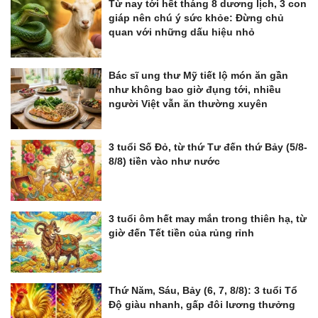
Từ nay tới hết tháng 8 dương lịch, 3 con
giáp nên chú ý sức khỏe: Đừng chủ
quan với những dấu hiệu nhỏ
Bác sĩ ung thư Mỹ tiết lộ món ăn gần
như không bao giờ đụng tới, nhiều
người Việt vẫn ăn thường xuyên
3 tuổi Số Đỏ, từ thứ Tư đến thứ Bảy (5/8-
8/8) tiền vào như nước
3 tuổi ôm hết may mắn trong thiên hạ, từ
giờ đến Tết tiền của rủng rỉnh
Thứ Năm, Sáu, Bảy (6, 7, 8/8): 3 tuổi Tổ
Độ giàu nhanh, gấp đôi lương thưởng