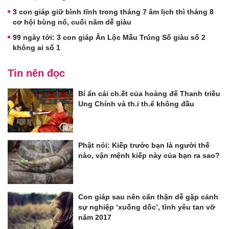
3 con giáp giữ bình tĩnh trong tháng 7 âm lịch thì tháng 8
cơ hội bùng nổ, cuối năm dễ giàu
99 ngày tới: 3 con giáp Ăn Lộc Mẫu Trúng Số giàu số 2
không ai số 1
Tin nên đọc
Bí ẩn cái ch.ết của hoàng đế Thanh triều
Ung Chính và th.i th.ể không đầu
Phật nói: Kiếp trước bạn là người thế
nào, vận mệnh kiếp này của bạn ra sao?
Con giáp sau nên cẩn thận dễ gặp cảnh
sự nghiệp ‘xuống dốc’, tình yêu tan vỡ
năm 2017