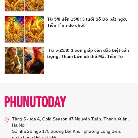
Từ 5/8 đến 15/8: 3 tuổi Số Đỏ bất ngờ,
Tiền Tình đỏ chót
Từ 5-25/8: 3 con giáp cần đặc biệt cẩn
trọng, Tham Lớn có thể Mất Tiền To
Tầng 5 - tòa A, Gold Season 47 Nguyễn Tuân, Thanh Xuân,
Hà Nội
Số nhà 2B ngõ 175 đường Bát Khối, phường Long Biên,
quận Long Biên, Hà Nội