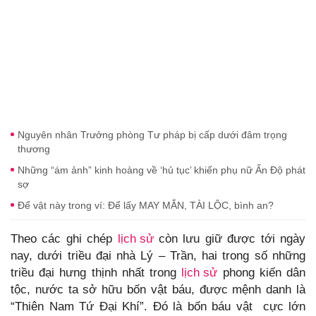
Nguyên nhân Trưởng phòng Tư pháp bị cấp dưới đâm trọng
thương
Những “ám ảnh” kinh hoàng về ‘hủ tục’ khiến phụ nữ Ấn Độ phát
sợ
Để vật này trong ví: Để lấy MAY MẮN, TÀI LỘC, bình an?
Theo các ghi chép
lịch sử
còn lưu giữ được tới ngày
nay, dưới triều đại nhà Lý – Trần, hai trong số những
triều đại hưng thịnh nhất trong
lịch sử
phong kiến dân
tộc, nước ta sở hữu bốn vật báu, được mệnh danh là
“Thiên Nam Tứ Đại Khí”. Đó là bốn báu vật cực lớn