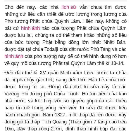
Cho đến nay, các nhà
lịch sử
vẫn chưa tìm được
những cứ liệu cần thiết để ước lượng trọng lượng của
Pho tượng Phật chùa Quỳnh Lâm. Hiện nay, không có
bất cứ
hình ảnh
nào của tượng Phật chùa Quỳnh Lâm
được lưu lại, chúng ta có thể tham khảo những số liệu
của bức tượng Phật bằng đồng lớn nhất Nhật Bản,
được đặt tại chùa Todaiji của đất nước Phù Tang và các
hình ảnh
của pho tượng này để có thể hình dung rõ hơn
về quy mô của tượng Phật tại Quỳnh Lâm thế kỉ 13-14.
Đến đầu thế kỉ XV quân Minh xâm lược nước ta chùa
đã bị phá hủy gần hết, sang đến thời Hậu Lê chùa mới
được trùng tu lại. Đứng đầu đợt tu sửa này là các
Vương Phi trong phủ Chúa Trịnh. Họ xin tiền của kho
nhà nước và kết hợp với sự quyên góp của các thiện
nam tín nữ trong vùng nên việc tu sửa đã được tiến
hành nhanh gọn. Năm 1327, một tháp đá lớn được xây
dựng gọi là tháp Tịch Quang (Tháp gồm 7 tầng cao trên
10m, đáy tháp rộng 2,7m, đỉnh tháp hình búp đa, các