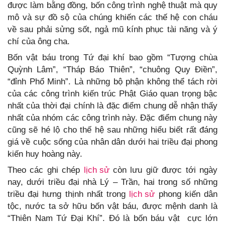
được làm bằng đồng, bốn công trình nghệ thuật mà quy
mô và sự đồ sộ của chúng khiến các thế hệ con cháu
về sau phải sửng sốt, ngả mũ kính phục tài năng và ý
chí của ông cha.
Bốn vật báu trong Tứ đại khí bao gồm “Tượng chùa
Quỳnh Lâm”, “Tháp Báo Thiên”, “chuông Quy Điền”,
“đỉnh Phổ Minh”. Là những bộ phận không thể tách rời
của các công trình kiến trúc Phật Giáo quan trọng bậc
nhất của thời đại chính là đặc điểm chung dễ nhận thấy
nhất của nhóm các công trình này. Đặc điểm chung này
cũng sẽ hé lộ cho thế hệ sau những hiểu biết rất đáng
giá về cuộc sống của nhân dân dưới hai triều đại phong
kiến huy hoàng này.
Theo các ghi chép
lịch sử
còn lưu giữ được tới ngày
nay, dưới triều đại nhà Lý – Trần, hai trong số những
triều đại hưng thịnh nhất trong
lịch sử
phong kiến dân
tộc, nước ta sở hữu bốn vật báu, được mệnh danh là
“Thiên Nam Tứ Đại Khí”. Đó là bốn báu vật cực lớn