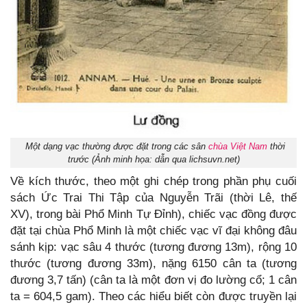
Một dạng vạc thường được đặt trong các sân
chùa Việt Nam
thời
trước (Ảnh minh họa: dẫn qua lichsuvn.net)
Về kích thước, theo một ghi chép trong phần phụ cuối
sách Ức Trai Thi Tập của Nguyễn Trãi (thời Lê, thế
XV), trong bài Phổ Minh Tự Đỉnh), chiếc vạc đồng được
đặt tại chùa Phổ Minh là một chiếc vạc vĩ đại không đâu
sánh kịp: vạc sâu 4 thước (tương đương 13m), rộng 10
thước (tương đương 33m), nặng 6150 cân ta (tương
đương 3,7 tấn) (cân ta là một đơn vị đo lường cổ; 1 cân
ta = 604,5 gam). Theo các hiểu biết còn được truyền lại