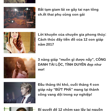
Bắt tạm giam lái xe gây tai nạn tông
ch.ết thai phụ cùng con gái
Lời khuyên của chuyên gia phong thủy:
Cách thúc đẩy tiền đồ của 12 con giáp
năm 2017
3 nàng giáp “muốn gì được nấy”, CÔNG
DANH TÀI LỘC, TÌNH DUYÊN đẹp như
mơ!
Đầu tháng thì khó, cuối tháng 4 con
giáp này “BỨT PHÁ” mang lại thành
công vang dội trong sự nghiệp!
Bí quyết để 12 chòm sao lấy lại nguồn