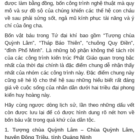
được làm bằng đồng, bốn công trình nghệ thuật mà quy
mô và sự đồ sộ của chúng khiến các thế hệ con cháu
về sau phải sửng sốt, ngả mũ kính phục tài năng và ý
chí của ông cha.
Bốn vật báu trong Tứ đại khí bao gồm “Tượng chùa
Quỳnh Lâm”, “Tháp Báo Thiên”, “chuông Quy Điền”,
“đỉnh Phổ Minh”. Là những bộ phận không thể tách rời
của các công trình kiến trúc Phật Giáo quan trọng bậc
nhất của thời đại chính là đặc điểm chung dễ nhận thấy
nhất của nhóm các công trình này. Đặc điểm chung này
cũng sẽ hé lộ cho thế hệ sau những hiểu biết rất đáng
giá về cuộc sống của nhân dân dưới hai triều đại phong
kiến huy hoàng này.
Hãy cùng ngược dòng lịch sử, lần theo những dấu vết
còn được lưu lại để có được hình dung rõ nét hơn về
bốn báu vật trong quá khứ của dân tộc.
1. Tượng chùa Quỳnh Lâm – Chùa Quỳnh Lâm,
huyện Đông Triều, tỉnh Quảng Ninh