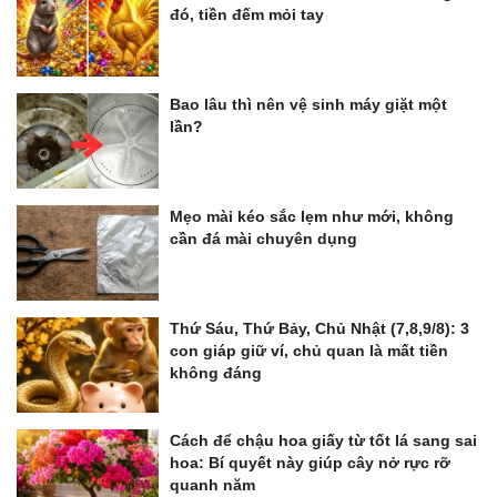
đó, tiền đếm mỏi tay
Bao lâu thì nên vệ sinh máy giặt một
lần?
Mẹo mài kéo sắc lẹm như mới, không
cần đá mài chuyên dụng
Thứ Sáu, Thứ Bảy, Chủ Nhật (7,8,9/8): 3
con giáp giữ ví, chủ quan là mất tiền
không đáng
Cách để chậu hoa giấy từ tốt lá sang sai
hoa: Bí quyết này giúp cây nở rực rỡ
quanh năm