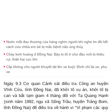
Nước mắt đau thương của hàng nghìn người khi nghe tin đã hết
cách cứu chữa em bé bị mắc bệnh não úng thủy
Cháy kinh hoàng ở Đồng Nai: Bảy ki-ốt ở chợ đầu mối bị thiêu
rụi, thiệt hại cực lớn
Clip không cho người khuyết tật lên xe buýt: Đình chỉ lái xe, phụ
xe
Ngày 9.3 Cơ quan Cảnh sát điều tra Công an huyện
Vĩnh Cửu, tỉnh Đồng Nai, đã khởi tố vụ án, khởi tố bị
can và bắt tạm giam 4 tháng đối với Tạ Quang Hạnh
(sinh năm 1992, ngụ xã Sông Trầu, huyện Trảng Bom,
tỉnh Đồng Nai) để điều tra về hành vi “Vi phạm các quy