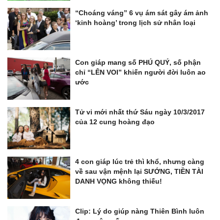
“Choáng váng” 6 vụ ám sát gây ám ảnh
‘kinh hoàng’ trong lịch sử nhân loại
Con giáp mang số PHÚ QUÝ, số phận
chỉ “LÊN VOI” khiến người đời luôn ao
ước
Tử vi mới nhất thứ Sáu ngày 10/3/2017
của 12 cung hoàng đạo
4 con giáp lúc trẻ thì khổ, nhưng càng
về sau vận mệnh lại SƯỚNG, TIỀN TÀI
DANH VỌNG không thiếu!
Clip: Lý do giúp nàng Thiên Bình luôn