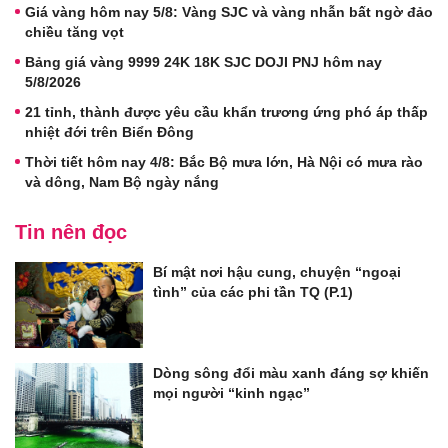
Giá vàng hôm nay 5/8: Vàng SJC và vàng nhẫn bất ngờ đảo
chiều tăng vọt
Bảng giá vàng 9999 24K 18K SJC DOJI PNJ hôm nay
5/8/2026
21 tỉnh, thành được yêu cầu khẩn trương ứng phó áp thấp
nhiệt đới trên Biển Đông
Thời tiết hôm nay 4/8: Bắc Bộ mưa lớn, Hà Nội có mưa rào
và dông, Nam Bộ ngày nắng
Tin nên đọc
Bí mật nơi hậu cung, chuyện “ngoại
tình” của các phi tần TQ (P.1)
Dòng sông đổi màu xanh đáng sợ khiến
mọi người “kinh ngạc”