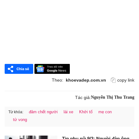
Theo:
khoevadep.com.vn
copy link
Tác giả:
Nguyễn Thị Thu Trang
đâm chết người
lái xe
Khởi tố
mẹ con
Từ khóa:
tử vong
Tin phụ nữ 9/3: Người đàn ông