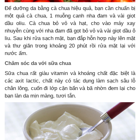
Để dưỡng da bằng cà chua hiệu quả, bạn cần chuẩn bị
một quả cà chua, 1 muỗng canh nha đam và vài giọt
dầu oliu. Cà chua bỏ vỏ và hạt, cho vào máy xay
nhuyễn cùng với nha đam đã gọt bỏ vỏ và vài giọt dầu ô
liu. Sau khi rửa sạch mặt, bạn đắp hỗn hợp này lên mặt
và thư giãn trong khoảng 20 phút rồi rửa mặt lại với
nước ấm.
Chăm sóc da với sữa chua
Sữa chua rất giàu vitamin và khoáng chất đặc biệt là
các axit lactic, chất này có tác dụng làm sạch sâu lỗ
chân lông, cuốn đi lớp cặn bẩn và bã nhờn đem lại cho
bạn làn da mịn màng, tươi tắn.