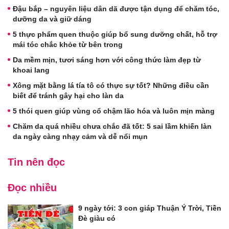
Đậu bắp – nguyên liệu dân dã được tận dụng để chăm tóc,
dưỡng da và giữ dáng
5 thực phẩm quen thuộc giúp bổ sung dưỡng chất, hỗ trợ
mái tóc chắc khỏe từ bên trong
Da mềm mịn, tươi sáng hơn với công thức làm đẹp từ
khoai lang
Xông mặt bằng lá tía tô có thực sự tốt? Những điều cần
biết để tránh gây hại cho làn da
5 thói quen giúp vùng cổ chậm lão hóa và luôn mịn màng
Chăm da quá nhiều chưa chắc đã tốt: 5 sai lầm khiến làn
da ngày càng nhạy cảm và dễ nổi mụn
Tin nên đọc
Đọc nhiều
9 ngày tới: 3 con giáp Thuận Ý Trời, Tiền
Đè giàu có