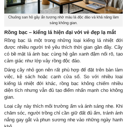
Chuông san hô gây ấn tượng nhờ màu lá độc đáo và khả năng làm
sáng không gian.
Rồng bạc – kiểng lá hiện đại với vẻ đẹp lạ mắt
Rồng bạc là một trong những loại kiểng lá nhiệt đới
được nhiều người trẻ yêu thích thời gian gần đây. Cây
có bề mặt lá ánh bạc cùng hệ gân xanh đậm nổi rõ, tạo
cảm giác như lớp vảy rồng độc đáo.
Dáng cây nhỏ gọn nên rất phù hợp để đặt trên bàn làm
việc, kệ sách hoặc cạnh cửa sổ. So với nhiều loại
kiểng lá nhiệt đới khác, rồng bạc không chiếm nhiều
diện tích nhưng vẫn đủ tạo điểm nhấn mạnh cho không
gian.
Loại cây này thích môi trường ẩm và ánh sáng nhẹ. Khi
chăm sóc, người trồng chỉ cần giữ đất đủ ẩm, tránh ánh
nắng gay gắt và phun sương nhẹ vào những ngày hanh
khô.