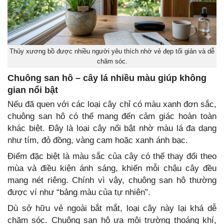
Thủy xương bồ được nhiều người yêu thích nhờ vẻ đẹp tối giản và dễ
chăm sóc.
Chuông san hô – cây lá nhiều màu giúp không
gian nổi bật
Nếu đã quen với các loại cây chỉ có màu xanh đơn sắc,
chuông san hô có thể mang đến cảm giác hoàn toàn
khác biệt. Đây là loại cây nổi bật nhờ màu lá đa dạng
như tím, đỏ đồng, vàng cam hoặc xanh ánh bạc.
Điểm đặc biệt là màu sắc của cây có thể thay đổi theo
mùa và điều kiện ánh sáng, khiến mỗi chậu cây đều
mang nét riêng. Chính vì vậy, chuông san hô thường
được ví như “bảng màu của tự nhiên”.
Dù sở hữu vẻ ngoài bắt mắt, loại cây này lại khá dễ
chăm sóc. Chuông san hô ưa môi trường thoáng khí,