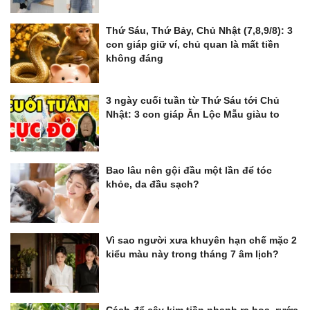
Thứ Sáu, Thứ Bảy, Chủ Nhật (7,8,9/8): 3
con giáp giữ ví, chủ quan là mất tiền
không đáng
3 ngày cuối tuần từ Thứ Sáu tới Chủ
Nhật: 3 con giáp Ăn Lộc Mẫu giàu to
Bao lâu nên gội đầu một lần để tóc
khỏe, da đầu sạch?
Vì sao người xưa khuyên hạn chế mặc 2
kiểu màu này trong tháng 7 âm lịch?
Cách để cây kim tiền nhanh ra hoa, rước