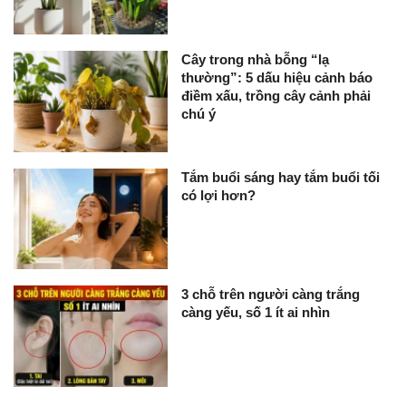
Cây trong nhà bỗng “lạ
thường”: 5 dấu hiệu cảnh báo
điềm xấu, trồng cây cảnh phải
chú ý
Tắm buổi sáng hay tắm buổi tối
có lợi hơn?
3 chỗ trên người càng trắng
càng yếu, số 1 ít ai nhìn