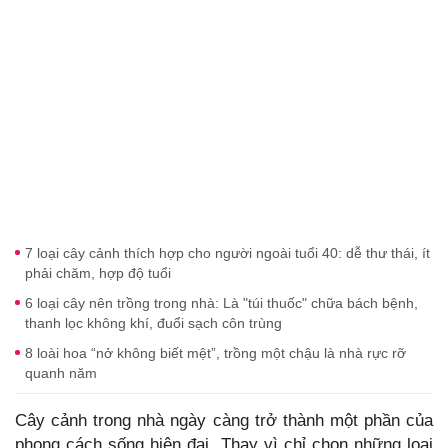
7 loại cây cảnh thích hợp cho người ngoài tuổi 40: dễ thư thái, ít
phải chăm, hợp độ tuổi
6 loại cây nên trồng trong nhà: Là "túi thuốc" chữa bách bệnh,
thanh lọc không khí, đuổi sạch côn trùng
8 loài hoa “nở không biết mệt”, trồng một chậu là nhà rực rỡ
quanh năm
Cây cảnh trong nhà ngày càng trở thành một phần của
phong cách sống hiện đại. Thay vì chỉ chọn những loại