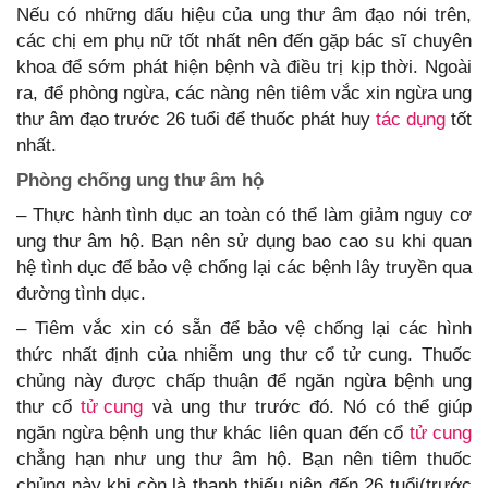
Nếu có những dấu hiệu của ung thư âm đạo nói trên,
các chị em phụ nữ tốt nhất nên đến gặp bác sĩ chuyên
khoa để sớm phát hiện bệnh và điều trị kịp thời. Ngoài
ra, để phòng ngừa, các nàng nên tiêm vắc xin ngừa ung
thư âm đạo trước 26 tuổi để thuốc phát huy
tác dụng
tốt
nhất.
Phòng chống ung thư âm hộ
– Thực hành tình dục an toàn có thể làm giảm nguy cơ
ung thư âm hộ. Bạn nên sử dụng bao cao su khi quan
hệ tình dục để bảo vệ chống lại các bệnh lây truyền qua
đường tình dục.
– Tiêm vắc xin có sẵn để bảo vệ chống lại các hình
thức nhất định của nhiễm ung thư cổ tử cung. Thuốc
chủng này được chấp thuận để ngăn ngừa bệnh ung
thư cổ
tử cung
và ung thư trước đó. Nó có thể giúp
ngăn ngừa bệnh ung thư khác liên quan đến cổ
tử cung
chẳng hạn như ung thư âm hộ. Bạn nên tiêm thuốc
chủng này khi còn là thanh thiếu niên đến 26 tuổi(trước