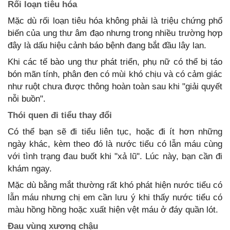
Rối loạn tiêu hóa
Mặc dù rối loạn tiêu hóa không phải là triệu chứng phổ
biến của ung thư âm đạo nhưng trong nhiều trường hợp
đây là dấu hiệu cảnh báo bệnh đang bắt đầu lây lan.
Khi các tế bào ung thư phát triển, phụ nữ có thể bị táo
bón mãn tính, phân đen có mùi khó chịu và có cảm giác
như ruột chưa được thông hoàn toàn sau khi "giải quyết
nỗi buồn".
Thói quen đi tiểu thay đổi
Có thể bạn sẽ đi tiểu liên tục, hoặc đi ít hơn những
ngày khác, kèm theo đó là nước tiểu có lẫn máu cùng
với tình trạng đau buốt khi "xả lũ". Lúc này, bạn cần đi
khám ngay.
Mặc dù bằng mắt thường rất khó phát hiện nước tiểu có
lẫn máu nhưng chị em cần lưu ý khi thấy nước tiểu có
màu hồng hồng hoặc xuất hiện vệt máu ở đáy quần lót.
Đau vùng xương chậu