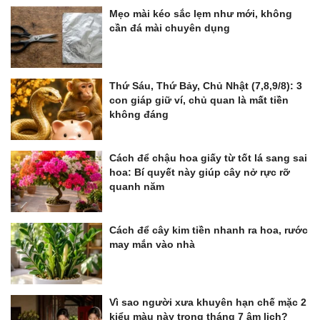
Mẹo mài kéo sắc lẹm như mới, không
cần đá mài chuyên dụng
Thứ Sáu, Thứ Bảy, Chủ Nhật (7,8,9/8): 3
con giáp giữ ví, chủ quan là mất tiền
không đáng
Cách để chậu hoa giấy từ tốt lá sang sai
hoa: Bí quyết này giúp cây nở rực rỡ
quanh năm
Cách để cây kim tiền nhanh ra hoa, rước
may mắn vào nhà
Vì sao người xưa khuyên hạn chế mặc 2
kiểu màu này trong tháng 7 âm lịch?