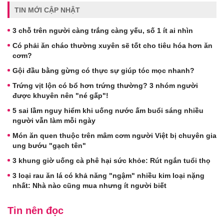
TIN MỚI CẬP NHẬT
3 chỗ trên người càng trắng càng yếu, số 1 ít ai nhìn
Có phải ăn cháo thường xuyên sẽ tốt cho tiêu hóa hơn ăn
cơm?
Gội đầu bằng gừng có thực sự giúp tóc mọc nhanh?
Trứng vịt lộn có bổ hơn trứng thường? 3 nhóm người
được khuyên nên "né gấp"!
5 sai lầm nguy hiểm khi uống nước ấm buổi sáng nhiều
người vẫn làm mỗi ngày
Món ăn quen thuộc trên mâm cơm người Việt bị chuyên gia
ung bướu "gạch tên"
3 khung giờ uống cà phê hại sức khỏe: Rút ngắn tuổi thọ
3 loại rau ăn lá có khả năng "ngậm" nhiều kim loại nặng
nhất: Nhà nào cũng mua nhưng ít người biết
Tin nên đọc