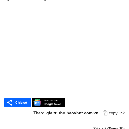
Theo:
giaitri.thoibaovhnt.com.vn
copy link
Tác giả:
Trang Hạ