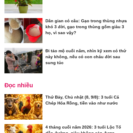
Dân gian có câu: Gạo trong thùng nhựa
khó 3 đời, gạo trong thùng gốm giàu 3
họ, vì sao vậy?
Đi tảo mộ cuối năm, nhìn kỹ xem có thứ
này không, nếu có con cháu đời sau
sung túc
Đọc nhiều
Thứ Bảy, Chủ nhật (8, 9/8): 3 tuổi Cá
Chép Hóa Rồng, tiền vào như nước
4 tháng cuối năm 2026: 3 tuổi Lộc Tổ