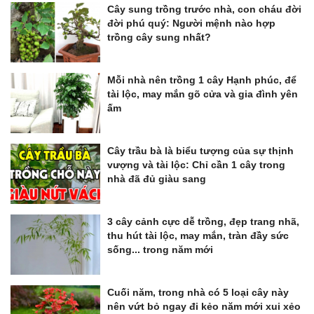
Cây sung trồng trước nhà, con cháu đời
đời phú quý: Người mệnh nào hợp
trồng cây sung nhất?
Mỗi nhà nên trồng 1 cây Hạnh phúc, để
tài lộc, may mắn gõ cửa và gia đình yên
ấm
Cây trầu bà là biểu tượng của sự thịnh
vượng và tài lộc: Chỉ cần 1 cây trong
nhà đã đủ giàu sang
3 cây cảnh cực dễ trồng, đẹp trang nhã,
thu hút tài lộc, may mắn, tràn đầy sức
sống... trong năm mới
Cuối năm, trong nhà có 5 loại cây này
nên vứt bỏ ngay đi kẻo năm mới xui xẻo