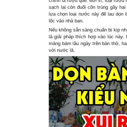
chính là rượu quế. Bởi vì, loại rượu
sạch lại còn đuổi côn trùng gây hại
lựa chọn loại nước này để lau dọn 
lộc vào nhà bạn.
Nếu không sẵn sàng chuẩn bị kịp nhữ
là giải pháp thích hợp vào lúc này.
mảng bám lâu ngày trên bàn thờ, h
với nước lã.