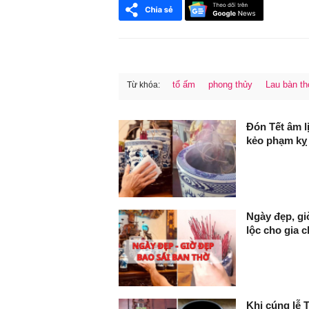
tổ ấm
phong thủy
Lau bàn t
Từ khóa:
FaceBook
Đón Tết âm li
kẻo phạm kỵ 
Ngày đẹp, gi
lộc cho gia 
Khi cúng lễ 