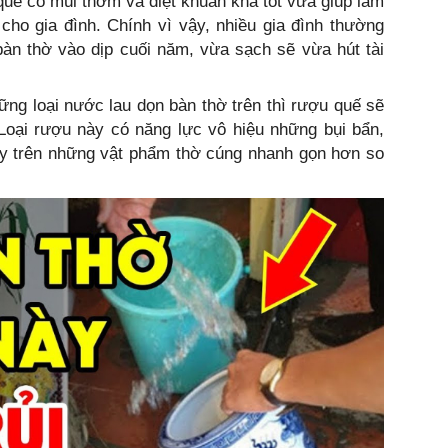
 quế có mùi thơm và diệt khuẩn khá tốt vừa giúp làm
 cho gia đình. Chính vì vậy, nhiều gia đình thường
bàn thờ vào dịp cuối năm, vừa sạch sẽ vừa hút tài
ng loại nước lau dọn bàn thờ trên thì rượu quế sẽ
 Loại rượu này có năng lực vô hiệu những bụi bẩn,
ay trên những vật phẩm thờ cúng nhanh gọn hơn so