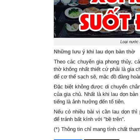
Loại nước
Những lưu ý khi lau dọn bàn thờ
Theo các chuyên gia phong thủy, các
thờ không nhất thiết cứ phải là gia 
để cơ thể sạch sẽ, mặc đồ đàng hoà
Đặc biệt không được di chuyển châ
của gia chủ. Nhất là khi lau dọn bà
tiếng là ảnh hưởng đến tổ tiên.
Nếu có nhiều bài vị cần lau dọn th
để tránh bất kính với "bề trên".
(*) Thông tin chỉ mang tính chất th