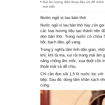
Nút âm lượng điện thoại đâu chỉ để chỉnh
mới biết
Nước ngũ vị lau bàn thờ
Nước ngũ vị lau bàn thờ hay còn gọi
các loại hương liệu tạo thành nên đ
dọn bàn thờ. Trong nước có chứa 5
hồi, bạch đàn, gỗ vang.
Trong ý nghĩa tâm linh dân gian, nh
khí, khí tà ma, xui rủi trong mái ấm 
năng chống ẩm mốc, xua đuổi côn t
thoải mái và dễ chịu.
Chỉ cần đun sôi 1,5 lít nước lọc với 
bếp. Sau đó, dùng tấm khăn sạch nh
cúng.