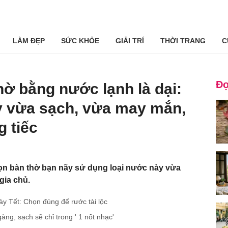
LÀM ĐẸP
SỨC KHỎE
GIẢI TRÍ
THỜI TRANG
C
Đọ
hờ bằng nước lạnh là dại:
y vừa sạch, vừa may mắn,
g tiếc
dọn bàn thờ bạn nãy sử dụng loại nước này vừa
gia chủ.
 Tết: Chọn đúng để rước tài lộc
ng, sạch sẽ chỉ trong ' 1 nốt nhạc'