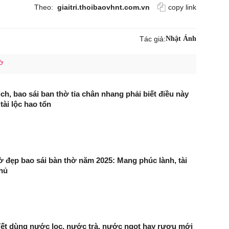
Theo:
giaitri.thoibaovhnt.com.vn
copy link
Tác giả:
Nhật Ánh
hờ
̣ch, bao sái ban thờ tỉa chân nhang phải biết điều này
tài lộc hao tổn
ờ đẹp bao sái bàn thờ năm 2025: Mang phúc lành, tài
chủ
Tết dùng nước lọc, nước trà, nước ngọt hay rượu mới