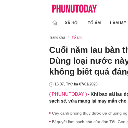
XÃ HỘI
TỔ ẤM
LÀM MẸ
Trang chủ
Tổ ấm
Cuối năm lau bàn t
Dùng loại nước nà
không biết quá đán
15:07, Thứ ba 07/01/2025
( PHUNUTODAY )
-
Khi bao sái lau 
sạch sẽ, vừa mang lại may mắn cho 
Cây cảnh phong thủy được ưa chuộng ngày
Bí quyết làm sạch nhà cửa đón Tết: Gọn gà