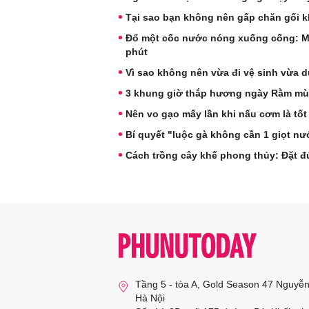
Tại sao bạn không nên gấp chăn gối k
Đổ một cốc nước nóng xuống cống: Mẹo
phút
Vì sao không nên vừa đi vệ sinh vừa d
3 khung giờ thắp hương ngày Rằm mùng
Nên vo gạo mấy lần khi nấu cơm là tốt
Bí quyết "luộc gà không cần 1 giọt nướ
Cách trồng cây khế phong thủy: Đặt đ
Tầng 5 - tòa A, Gold Season 47 Nguyễ
Hà Nội