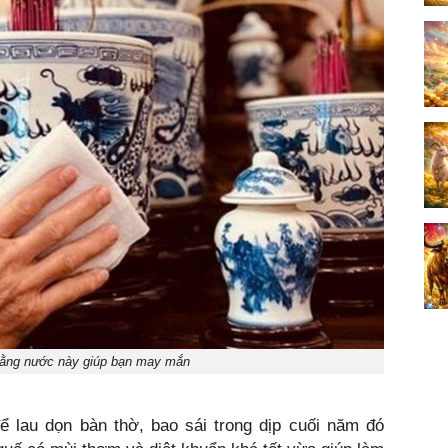
bằng nước này giúp bạn may mắn
 lau dọn bàn thờ, bao sái trong dịp cuối năm đó