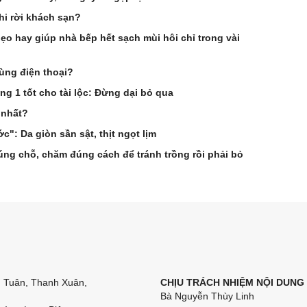
hi rời khách sạn?
 hay giúp nhà bếp hết sạch mùi hôi chỉ trong vài
ùng điện thoại?
 1 tốt cho tài lộc: Đừng dại bỏ qua
 nhất?
c": Da giòn sần sật, thịt ngọt lịm
úng chỗ, chăm đúng cách để tránh trồng rồi phải bỏ
n Tuân, Thanh Xuân,
CHỊU TRÁCH NHIỆM NỘI DUNG
Bà Nguyễn Thùy Linh